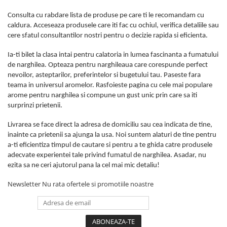
Consulta cu rabdare lista de produse pe care ti le recomandam cu
caldura. Acceseaza produsele care iti fac cu ochiul, verifica detaliile sau
cere sfatul consultantilor nostri pentru o decizie rapida si eficienta.
Ia-ti bilet la clasa intai pentru calatoria in lumea fascinanta a fumatului
de narghilea. Opteaza pentru narghileaua care corespunde perfect
nevoilor, asteptarilor, preferintelor si bugetului tau. Paseste fara
teama in universul aromelor. Rasfoieste pagina cu cele mai populare
arome pentru narghilea si compune un gust unic prin care sa iti
surprinzi prietenii.
Livrarea se face direct la adresa de domiciliu sau cea indicata de tine,
inainte ca prietenii sa ajunga la usa. Noi suntem alaturi de tine pentru
a-ti eficientiza timpul de cautare si pentru a te ghida catre produsele
adecvate experientei tale privind fumatul de narghilea. Asadar, nu
ezita sa ne ceri ajutorul pana la cel mai mic detaliu!
Newsletter
Nu rata ofertele si promotiile noastre