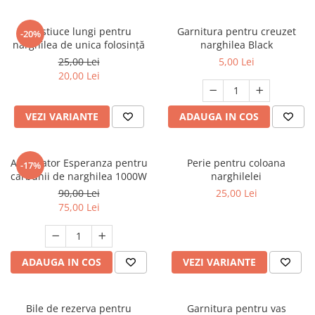
Mustiuce lungi pentru
Garnitura pentru creuzet
-20%
narghilea de unica folosință
narghilea Black
25,00 Lei
5,00 Lei
20,00 Lei
VEZI VARIANTE
ADAUGA IN COS
Aprinzator Esperanza pentru
Perie pentru coloana
-17%
carbunii de narghilea 1000W
narghilelei
90,00 Lei
25,00 Lei
75,00 Lei
ADAUGA IN COS
VEZI VARIANTE
Bile de rezerva pentru
Garnitura pentru vas