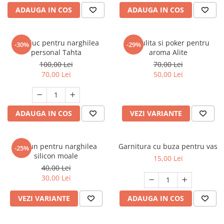
ADAUGA IN COS
ADAUGA IN COS
Mustiuc pentru narghilea
Furculita si poker pentru
-30%
-29%
personal Tahta
aroma Alite
100,00 Lei
70,00 Lei
70,00 Lei
50,00 Lei
ADAUGA IN COS
VEZI VARIANTE
Furtun pentru narghilea
Garnitura cu buza pentru vas
-25%
silicon moale
15,00 Lei
40,00 Lei
30,00 Lei
VEZI VARIANTE
ADAUGA IN COS