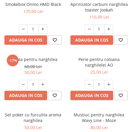
Smokebox Onmo HMD Black
Aprinzator carbuni narghilea
toaster Jookah
170,00 Lei
110,00 Lei
ADAUGA IN COS
ADAUGA IN COS
Cupola pentru narghilea
Perie pentru coloana
-17%
narghilelei AO
60,00 Lei
25,00 Lei
50,00 Lei
ADAUGA IN COS
ADAUGA IN COS
Set poker cu furculita aroma
Mustiuc pentru narghilea
narghilea
Wavy Line - Moze
50,00 Lei
80,00 Lei