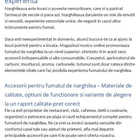
experienta
Narghileaua este insasi o poveste nemuritoare, care si-a pastrat
farmecul de secole si pana azi. Narghileaua daruieste un mix de emotii
si senzatii, experiente senzoriale unice, de negasit in cazul altor
instrumente pentru fumat.
Daca esti neexperimentat in domeniu, atunci bucura-te ca ai ajuns la
locul potrivit pentru a invata. Magazinul nostru online promoveaza
fumatul de narghilea la un nivel superior, oferindu-ti in acest sens
accesorii indispensabile si alte consumabile. Creuzetul, aprinzatorul de
carbuni, mustiucul, aroma, carbunele, tutunul sunt doar cateva dintre
elementele vitale care fac posibila experienta fumatului de narghilea.
Accesorii pentru fumatul de narghilea – Materiale de
calitate, optiuni de functionare si variante de alegere
la un raport calitate-pret corect
Fie ca esti proprietar de restaurant, club, cafenea, detii o ceainarie,
organizezi o petrecere pe plaja si cauti echipamentul complet pentru
fumatorii de narghilea, fie ca vrei sa incerci aceasta senzatie din
confortul casei tale sau alaturi de prieteni, afla mai departe
principalele accesorii pe care ti le poate servi oferta noastra.