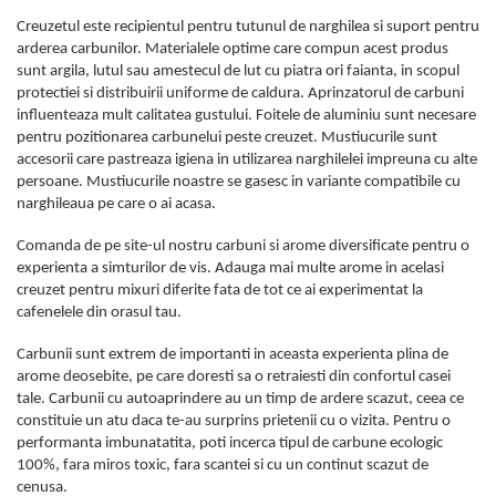
Creuzetul este recipientul pentru tutunul de narghilea si suport pentru
arderea carbunilor. Materialele optime care compun acest produs
sunt argila, lutul sau amestecul de lut cu piatra ori faianta, in scopul
protectiei si distribuirii uniforme de caldura. Aprinzatorul de carbuni
influenteaza mult calitatea gustului. Foitele de aluminiu sunt necesare
pentru pozitionarea carbunelui peste creuzet. Mustiucurile sunt
accesorii care pastreaza igiena in utilizarea narghilelei impreuna cu alte
persoane. Mustiucurile noastre se gasesc in variante compatibile cu
narghileaua pe care o ai acasa.
Comanda de pe site-ul nostru carbuni si arome diversificate pentru o
experienta a simturilor de vis. Adauga mai multe arome in acelasi
creuzet pentru mixuri diferite fata de tot ce ai experimentat la
cafenelele din orasul tau.
Carbunii sunt extrem de importanti in aceasta experienta plina de
arome deosebite, pe care doresti sa o retraiesti din confortul casei
tale. Carbunii cu autoaprindere au un timp de ardere scazut, ceea ce
constituie un atu daca te-au surprins prietenii cu o vizita. Pentru o
performanta imbunatatita, poti incerca tipul de carbune ecologic
100%, fara miros toxic, fara scantei si cu un continut scazut de
cenusa.