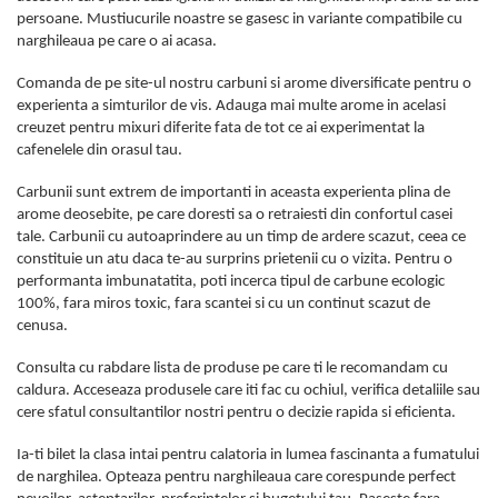
persoane. Mustiucurile noastre se gasesc in variante compatibile cu
narghileaua pe care o ai acasa.
Comanda de pe site-ul nostru carbuni si arome diversificate pentru o
experienta a simturilor de vis. Adauga mai multe arome in acelasi
creuzet pentru mixuri diferite fata de tot ce ai experimentat la
cafenelele din orasul tau.
Carbunii sunt extrem de importanti in aceasta experienta plina de
arome deosebite, pe care doresti sa o retraiesti din confortul casei
tale. Carbunii cu autoaprindere au un timp de ardere scazut, ceea ce
constituie un atu daca te-au surprins prietenii cu o vizita. Pentru o
performanta imbunatatita, poti incerca tipul de carbune ecologic
100%, fara miros toxic, fara scantei si cu un continut scazut de
cenusa.
Consulta cu rabdare lista de produse pe care ti le recomandam cu
caldura. Acceseaza produsele care iti fac cu ochiul, verifica detaliile sau
cere sfatul consultantilor nostri pentru o decizie rapida si eficienta.
Ia-ti bilet la clasa intai pentru calatoria in lumea fascinanta a fumatului
de narghilea. Opteaza pentru narghileaua care corespunde perfect