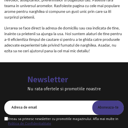
nevoilor, asteptarilor, preferintelor si bugetului tau. Paseste fara
teama in universul aromelor. Rasfoieste pagina cu cele mai populare
arome pentru narghilea si compune un gust unic prin care sa iti
surprinzi prietenii.
Livrarea se face direct la adresa de domiciliu sau cea indicata de tine,
inainte ca prietenii sa ajunga la usa. Noi suntem alaturi de tine pentru
a-ti eficientiza timpul de cautare si pentru a te ghida catre produsele
adecvate experientei tale privind fumatul de narghilea. Asadar, nu
ezita sa ne ceri ajutorul pana la cel mai mic detaliu!
Newsletter
Nu rata ofertele si promotiile noastre
Vreau sa primesc newsletter cu promotiile magazinului. Afla mai multe in
Politica de Confidentialitate