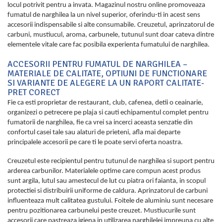
locul potrivit pentru a invata. Magazinul nostru online promoveaza
fumatul de narghilea la un nivel superior, oferindu-ti in acest sens
accesorii indispensabile si alte consumabile. Creuzetul, aprinzatorul de
carbuni, mustiucul, aroma, carbunele, tutunul sunt doar cateva dintre
elementele vitale care fac posibila experienta fumatului de narghilea.
ACCESORII PENTRU FUMATUL DE NARGHILEA –
MATERIALE DE CALITATE, OPTIUNI DE FUNCTIONARE
SI VARIANTE DE ALEGERE LA UN RAPORT CALITATE-
PRET CORECT
Fie ca esti proprietar de restaurant, club, cafenea, detii o ceainarie,
organizezi o petrecere pe plaja si cauti echipamentul complet pentru
fumatorii de narghilea, fie ca vrei sa incerci aceasta senzatie din
confortul casei tale sau alaturi de prieteni, afla mai departe
principalele accesorii pe care ti le poate servi oferta noastra.
Creuzetul este recipientul pentru tutunul de narghilea si suport pentru
arderea carbunilor. Materialele optime care compun acest produs
sunt argila, lutul sau amestecul de lut cu piatra ori faianta, in scopul
protectiei si distribuirii uniforme de caldura. Aprinzatorul de carbuni
influenteaza mult calitatea gustului. Foitele de aluminiu sunt necesare
pentru pozitionarea carbunelui peste creuzet. Mustiucurile sunt
accesorii care pastreaza igiena in utilizarea narghilelei impreuna cu alte