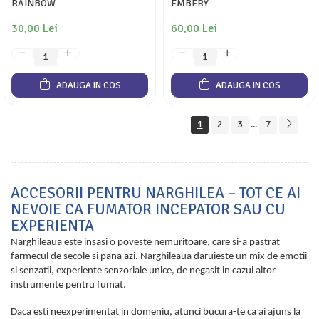
RAINBOW
EMBERY
30,00 Lei
60,00 Lei
ADAUGA IN COS
ADAUGA IN COS
1
2
3
7
...
ACCESORII PENTRU NARGHILEA – TOT CE AI
NEVOIE CA FUMATOR INCEPATOR SAU CU
EXPERIENTA
Narghileaua este insasi o poveste nemuritoare, care si-a pastrat
farmecul de secole si pana azi. Narghileaua daruieste un mix de emotii
si senzatii, experiente senzoriale unice, de negasit in cazul altor
instrumente pentru fumat.
Daca esti neexperimentat in domeniu, atunci bucura-te ca ai ajuns la