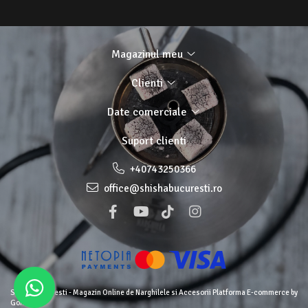
Magazinul meu
Clienti
Date comerciale
Suport clienti
+40743250366
office@shishabucuresti.ro
Shisha Bucuresti - Magazin Online de Narghilele si Accesorii
Platforma E-commerce by
Gomag