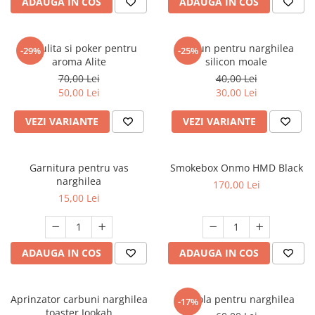
ADAUGA IN COS
ADAUGA IN COS
Furculita si poker pentru
Furtun pentru narghilea
-29%
-25%
aroma Alite
silicon moale
70,00 Lei
40,00 Lei
50,00 Lei
30,00 Lei
VEZI VARIANTE
VEZI VARIANTE
Garnitura pentru vas
Smokebox Onmo HMD Black
narghilea
170,00 Lei
15,00 Lei
ADAUGA IN COS
ADAUGA IN COS
Aprinzator carbuni narghilea
Cupola pentru narghilea
-17%
toaster Jookah