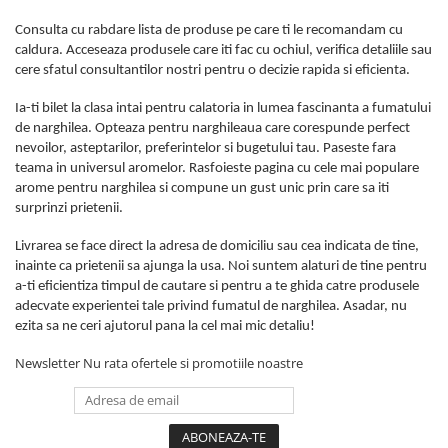
Consulta cu rabdare lista de produse pe care ti le recomandam cu
caldura. Acceseaza produsele care iti fac cu ochiul, verifica detaliile sau
cere sfatul consultantilor nostri pentru o decizie rapida si eficienta.
Ia-ti bilet la clasa intai pentru calatoria in lumea fascinanta a fumatului
de narghilea. Opteaza pentru narghileaua care corespunde perfect
nevoilor, asteptarilor, preferintelor si bugetului tau. Paseste fara
teama in universul aromelor. Rasfoieste pagina cu cele mai populare
arome pentru narghilea si compune un gust unic prin care sa iti
surprinzi prietenii.
Livrarea se face direct la adresa de domiciliu sau cea indicata de tine,
inainte ca prietenii sa ajunga la usa. Noi suntem alaturi de tine pentru
a-ti eficientiza timpul de cautare si pentru a te ghida catre produsele
adecvate experientei tale privind fumatul de narghilea. Asadar, nu
ezita sa ne ceri ajutorul pana la cel mai mic detaliu!
Newsletter
Nu rata ofertele si promotiile noastre