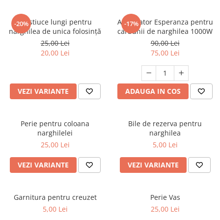
Mustiuce lungi pentru
Aprinzator Esperanza pentru
-20%
-17%
narghilea de unica folosință
carbunii de narghilea 1000W
25,00 Lei
90,00 Lei
20,00 Lei
75,00 Lei
VEZI VARIANTE
ADAUGA IN COS
Perie pentru coloana
Bile de rezerva pentru
narghilelei
narghilea
25,00 Lei
5,00 Lei
VEZI VARIANTE
VEZI VARIANTE
Garnitura pentru creuzet
Perie Vas
5,00 Lei
25,00 Lei