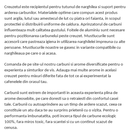
Creuzetul este recipientul pentru tutunul de narghilea si suport pentru
arderea carbunilor. Materialele optime care compun acest produs
sunt argila, lutul sau amestecul de lut cu piatra ori faianta, in scopul
protectiei si distribuirii uniforme de caldura. Aprinzatorul de carbuni
influenteaza mult calitatea gustului. Foitele de aluminiu sunt necesare
pentru pozitionarea carbunelui peste creuzet. Mustiucurile sunt
accesorii care pastreaza igiena in utilizarea narghilelei impreuna cu alte
persoane. Mustiucurile noastre se gasesc in variante compatibile cu
narghileaua pe care o ai acasa.
Comanda de pe site-ul nostru carbuni si arome diversificate pentru o
experienta a simturilor de vis. Adauga mai multe arome in acelasi
creuzet pentru mixuri diferite fata de tot ce ai experimentat la
cafenelele din orasul tau.
Carbunii sunt extrem de importanti in aceasta experienta plina de
arome deosebite, pe care doresti sa o retraiesti din confortul casei
tale. Carbunii cu autoaprindere au un timp de ardere scazut, ceea ce
constituie un atu daca te-au surprins prietenii cu o vizita. Pentru o
performanta imbunatatita, poti incerca tipul de carbune ecologic
100%, fara miros toxic, fara scantei si cu un continut scazut de
cenusa.