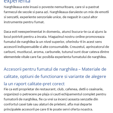
experienta
Narghileaua este insasi o poveste nemuritoare, care si-a pastrat
farmecul de secole si pana azi. Narghileaua daruieste un mix de emotii
si senzatii, experiente senzoriale unice, de negasit in cazul altor
instrumente pentru fumat.
Daca esti neexperimentat in domeniu, atunci bucura-te ca ai ajuns la
locul potrivit pentru a invata. Magazinul nostru online promoveaza
fumatul de narghilea la un nivel superior, oferindu-ti in acest sens
accesorii indispensabile si alte consumabile. Creuzetul, aprinzatorul de
carbuni, mustiucul, aroma, carbunele, tutunul sunt doar cateva dintre
elementele vitale care fac posibila experienta fumatului de narghilea.
Accesorii pentru fumatul de narghilea – Materiale de
calitate, optiuni de functionare si variante de alegere
la un raport calitate-pret corect
Fie ca esti proprietar de restaurant, club, cafenea, detii o ceainarie,
organizezi o petrecere pe plaja si cauti echipamentul complet pentru
fumatorii de narghilea, fie ca vrei sa incerci aceasta senzatie din
confortul casei tale sau alaturi de prieteni, afla mai departe
principalele accesorii pe care ti le poate servi oferta noastra.