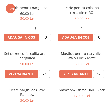
Cupola pentru narghilea
Perie pentru coloana
-17%
narghilelei AO
60,00 Lei
25,00 Lei
50,00 Lei
ADAUGA IN COS
ADAUGA IN COS
Set poker cu furculita aroma
Mustiuc pentru narghilea
narghilea
Wavy Line - Moze
50,00 Lei
80,00 Lei
VEZI VARIANTE
VEZI VARIANTE
Cleste narghilea Claws
Smokebox Onmo HMD Black
Rainbow
170,00 Lei
30,00 Lei