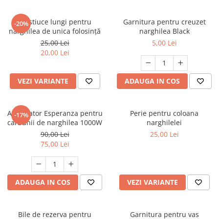
Mustiuce lungi pentru
Garnitura pentru creuzet
-20%
narghilea de unica folosință
narghilea Black
25,00 Lei
5,00 Lei
20,00 Lei
VEZI VARIANTE
ADAUGA IN COS
Aprinzator Esperanza pentru
Perie pentru coloana
-17%
carbunii de narghilea 1000W
narghilelei
90,00 Lei
25,00 Lei
75,00 Lei
ADAUGA IN COS
VEZI VARIANTE
Bile de rezerva pentru
Garnitura pentru vas