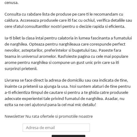
cenusa.
Consulta cu rabdare lista de produse pe care ti le recomandam cu
caldura. Acceseaza produsele care iti fac cu ochiul, verifica detaliile sau
cere sfatul consultantilor nostri pentru o decizie rapida si eficienta.
Ia-ti bilet la clasa intai pentru calatoria in lumea fascinanta a fumatului
de narghilea. Opteaza pentru narghileaua care corespunde perfect
nevoilor, asteptarilor, preferintelor si bugetului tau. Paseste fara
teama in universul aromelor. Rasfoieste pagina cu cele mai populare
arome pentru narghilea si compune un gust unic prin care sa iti
surprinzi prietenii.
Livrarea se face direct la adresa de domiciliu sau cea indicata de tine,
inainte ca prietenii sa ajunga la usa. Noi suntem alaturi de tine pentru
a-ti eficientiza timpul de cautare si pentru a te ghida catre produsele
adecvate experientei tale privind fumatul de narghilea. Asadar, nu
ezita sa ne ceri ajutorul pana la cel mai mic detaliu!
Newsletter
Nu rata ofertele si promotiile noastre