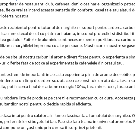
i proprietar de restaurant, club, cafenea, detii o ceainarie, organizezi o pet
a, fie ca vrei sa incerci aceasta senzatie din confortul casei tale sau alaturi d
i oferta noastra.
este recipientul pentru tutunul de narghilea si suport pentru arderea carb
tul sau amestecul de lut cu piatra ori faianta, in scopul protectiei si distribu
atea gustului. Foitele de aluminiu sunt necesare pentru pozitionarea carbune
utilizarea narghilelei impreuna cu alte persoane. Mustiucurile noastre se gase
 pe site-ul nostru carbuni si arome diversificate pentru o experienta a sim
uri diferite fata de tot ce ai experimentat la cafenelele din orasul tau.
unt extrem de importanti in aceasta experienta plina de arome deosebite, pe c
indere au un timp de ardere scazut, ceea ce constituie un atu daca te-au sur
ta, poti incerca tipul de carbune ecologic 100%, fara miros toxic, fara scant
u rabdare lista de produse pe care ti le recomandam cu caldura. Acceseaza prod
sultantilor nostri pentru o decizie rapida si eficienta.
t la clasa intai pentru calatoria in lumea fascinanta a fumatului de narghile
or, preferintelor si bugetului tau. Paseste fara teama in universul aromelor
si compune un gust unic prin care sa iti surprinzi prietenii.