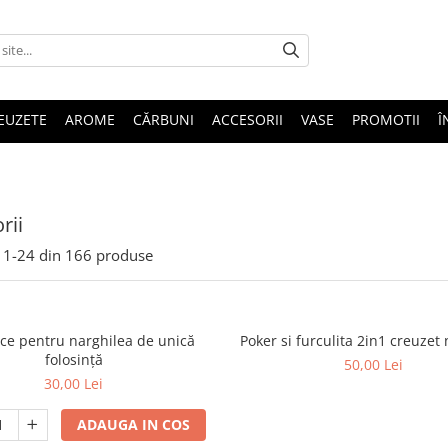
EUZETE
AROME
CĂRBUNI
ACCESORII
VASE
PROMOTII
Î
rii
1-
24
din
166
produse
ce pentru narghilea de unică
Poker si furculita 2in1 creuzet
folosință
50,00 Lei
30,00 Lei
ADAUGA IN COS