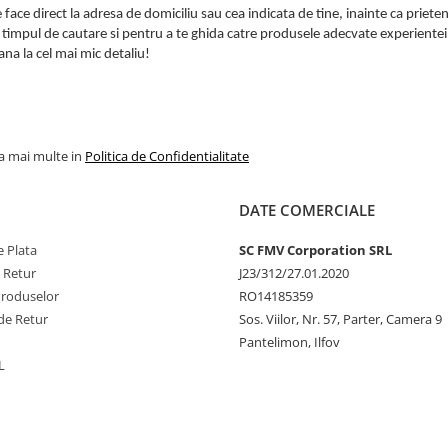
e face direct la adresa de domiciliu sau cea indicata de tine, inainte ca priete
a timpul de cautare si pentru a te ghida catre produsele adecvate experientei 
ana la cel mai mic detaliu!
la mai multe in
Politica de Confidentialitate
DATE COMERCIALE
 Plata
SC FMV Corporation SRL
e Retur
J23/312/27.01.2020
Produselor
RO14185359
de Retur
Sos. Viilor, Nr. 57, Parter, Camera 9
Pantelimon, Ilfov
L