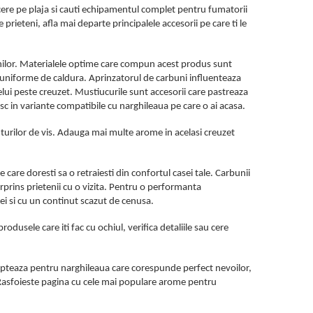
recere pe plaja si cauti echipamentul complet pentru fumatorii
e prieteni, afla mai departe principalele accesorii pe care ti le
unilor. Materialele optime care compun acest produs sunt
irii uniforme de caldura. Aprinzatorul de carbuni influenteaza
lui peste creuzet. Mustiucurile sunt accesorii care pastreaza
sc in variante compatibile cu narghileaua pe care o ai acasa.
turilor de vis. Adauga mai multe arome in acelasi creuzet
are doresti sa o retraiesti din confortul casei tale. Carbunii
prins prietenii cu o vizita. Pentru o performanta
ei si cu un continut scazut de cenusa.
usele care iti fac cu ochiul, verifica detaliile sau cere
a. Opteaza pentru narghileaua care corespunde perfect nevoilor,
. Rasfoieste pagina cu cele mai populare arome pentru