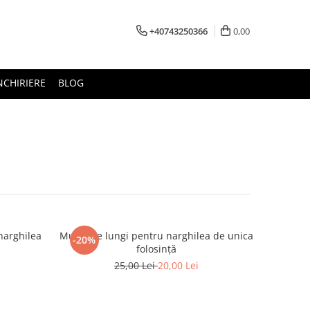
+40743250366
0,00
NCHIRIERE
BLOG
 narghilea
Mustiuce lungi pentru narghilea de unica
-20%
folosință
25,00 Lei
20,00 Lei