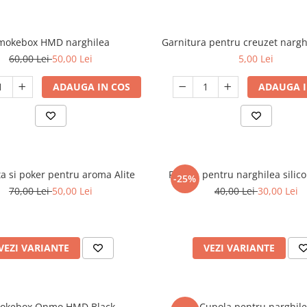
mokebox HMD narghilea
Garnitura pentru creuzet nargh
60,00 Lei
50,00 Lei
5,00 Lei
ADAUGA IN COS
ADAUGA I
ta si poker pentru aroma Alite
Furtun pentru narghilea silic
-25%
70,00 Lei
50,00 Lei
40,00 Lei
30,00 Lei
VEZI VARIANTE
VEZI VARIANTE
okebox Onmo HMD Black
Cupola pentru narghil