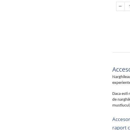
Acceso
Narghileau
experiente
Daca esti 
de narghil
mustiucul,
Accesori
raport c