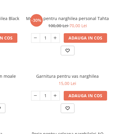
ilea Black
Mustiuc pentru narghilea personal Tahta
-30%
100,00 Lei
70,00 Lei
N COS
ADAUGA IN COS
on moale
Garnitura pentru vas narghilea
15,00 Lei
ADAUGA IN COS
ea
Perie pentru coloana narghilelei AO