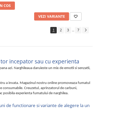
N COS
VEZI VARIANTE
1
2
3
7
...
ator incepator sau cu experienta
pana azi. Narghileaua daruieste un mix de emotii si senzatii,
pentru a invata. Magazinul nostru online promoveaza fumatul
alte consumabile. Creuzetul, aprinzatorul de carbuni,
ac posibila experienta fumatului de narghilea.
uni de functionare si variante de alegere la un