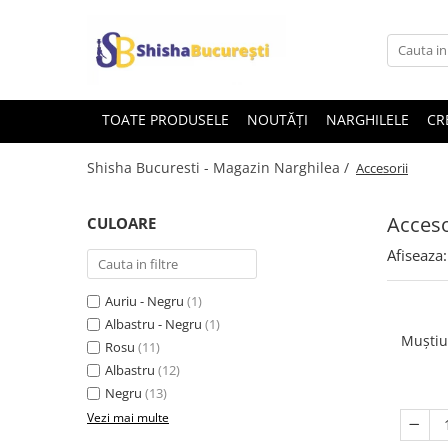
TOATE PRODUSELE
NOUTĂȚI
NARGHILELE
CR
Shisha Bucuresti - Magazin Narghilea /
Accesorii
Acceso
CULOARE
Afiseaza:
Auriu - Negru
(1)
Albastru - Negru
(1)
Muștiu
Rosu
(11)
Albastru
(12)
Negru
(13)
Vezi mai multe