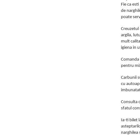
Fie ca est
de narghile
poate serv
Creuzetul 
argila, lu
mult calit
igiena in 
Comanda de
pentru mix
Carbunii s
cu autoapr
imbunatati
Consulta c
sfatul con
Ia-ti bile
asteptaril
narghilea 