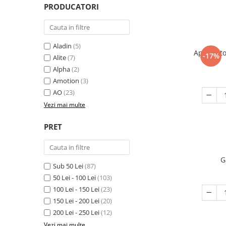
PRODUCATORI
Aladin
(5)
Aprinzato
-17%
Alite
(7)
Alpha
(2)
Amotion
(3)
AO
(23)
Vezi mai multe
PRET
G
Sub 50 Lei
(87)
50 Lei - 100 Lei
(103)
100 Lei - 150 Lei
(23)
150 Lei - 200 Lei
(20)
200 Lei - 250 Lei
(12)
Vezi mai multe