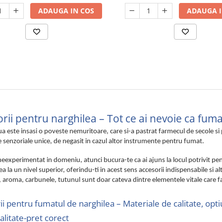
ADAUGA IN COS
ADAUGA I
rii pentru narghilea – Tot ce ai nevoie ca fum
a este insasi o poveste nemuritoare, care si-a pastrat farmecul de secole si 
 senzoriale unice, de negasit in cazul altor instrumente pentru fumat.
neexperimentat in domeniu, atunci bucura-te ca ai ajuns la locul potrivit 
ea la un nivel superior, oferindu-ti in acest sens accesorii indispensabile si 
 aroma, carbunele, tutunul sunt doar cateva dintre elementele vitale care f
i pentru fumatul de narghilea – Materiale de calitate, opti
alitate-pret corect