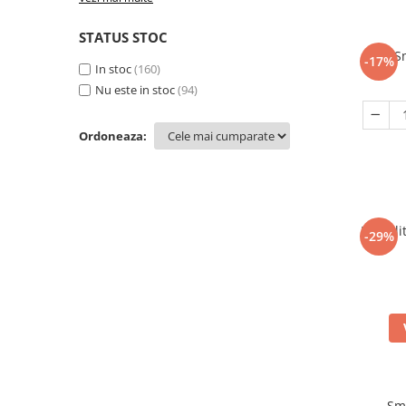
STATUS STOC
S
-17%
In stoc
(160)
Nu este in stoc
(94)
Ordoneaza:
Furculi
-29%
Sm