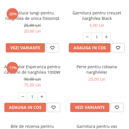
Mustiuce lungi pentru
Garnitura pentru creuzet
-20%
narghilea de unica folosință
narghilea Black
25,00 Lei
5,00 Lei
20,00 Lei
VEZI VARIANTE
ADAUGA IN COS
Aprinzator Esperanza pentru
Perie pentru coloana
-17%
carbunii de narghilea 1000W
narghilelei
90,00 Lei
25,00 Lei
75,00 Lei
ADAUGA IN COS
VEZI VARIANTE
Bile de rezerva pentru
Garnitura pentru vas