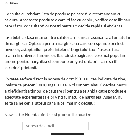
cenusa.
Consulta cu rabdare lista de produse pe care ti le recomandam cu
caldura. Acceseaza produsele care iti fac cu ochiul, verifica detaliile sau
cere sfatul consultantilor nostri pentru o decizie rapida si eficienta.
Ia-ti bilet la clasa intai pentru calatoria in lumea fascinanta a fumatului
de narghilea. Opteaza pentru narghileaua care corespunde perfect
nevoilor, asteptarilor, preferintelor si bugetului tau. Paseste fara
teama in universul aromelor. Rasfoieste pagina cu cele mai populare
arome pentru narghilea si compune un gust unic prin care sa iti
surprinzi prietenii.
Livrarea se face direct la adresa de domiciliu sau cea indicata de tine,
inainte ca prietenii sa ajunga la usa. Noi suntem alaturi de tine pentru
a-ti eficientiza timpul de cautare si pentru a te ghida catre produsele
adecvate experientei tale privind fumatul de narghilea. Asadar, nu
ezita sa ne ceri ajutorul pana la cel mai mic detaliu!
Newsletter
Nu rata ofertele si promotiile noastre