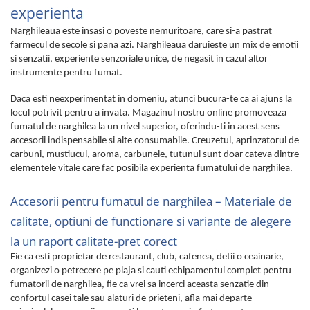
experienta
Narghileaua este insasi o poveste nemuritoare, care si-a pastrat
farmecul de secole si pana azi. Narghileaua daruieste un mix de emotii
si senzatii, experiente senzoriale unice, de negasit in cazul altor
instrumente pentru fumat.
Daca esti neexperimentat in domeniu, atunci bucura-te ca ai ajuns la
locul potrivit pentru a invata. Magazinul nostru online promoveaza
fumatul de narghilea la un nivel superior, oferindu-ti in acest sens
accesorii indispensabile si alte consumabile. Creuzetul, aprinzatorul de
carbuni, mustiucul, aroma, carbunele, tutunul sunt doar cateva dintre
elementele vitale care fac posibila experienta fumatului de narghilea.
Accesorii pentru fumatul de narghilea – Materiale de
calitate, optiuni de functionare si variante de alegere
la un raport calitate-pret corect
Fie ca esti proprietar de restaurant, club, cafenea, detii o ceainarie,
organizezi o petrecere pe plaja si cauti echipamentul complet pentru
fumatorii de narghilea, fie ca vrei sa incerci aceasta senzatie din
confortul casei tale sau alaturi de prieteni, afla mai departe