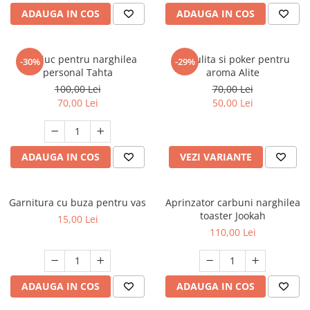
ADAUGA IN COS
ADAUGA IN COS
Mustiuc pentru narghilea
Furculita si poker pentru
-30%
-29%
personal Tahta
aroma Alite
100,00 Lei
70,00 Lei
70,00 Lei
50,00 Lei
ADAUGA IN COS
VEZI VARIANTE
Garnitura cu buza pentru vas
Aprinzator carbuni narghilea
toaster Jookah
15,00 Lei
110,00 Lei
ADAUGA IN COS
ADAUGA IN COS