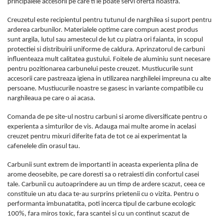
principalele accesorii pe care ti le poate servi oferta noastra.
Creuzetul este recipientul pentru tutunul de narghilea si suport pentru
arderea carbunilor. Materialele optime care compun acest produs
sunt argila, lutul sau amestecul de lut cu piatra ori faianta, in scopul
protectiei si distribuirii uniforme de caldura. Aprinzatorul de carbuni
influenteaza mult calitatea gustului. Foitele de aluminiu sunt necesare
pentru pozitionarea carbunelui peste creuzet. Mustiucurile sunt
accesorii care pastreaza igiena in utilizarea narghilelei impreuna cu alte
persoane. Mustiucurile noastre se gasesc in variante compatibile cu
narghileaua pe care o ai acasa.
Comanda de pe site-ul nostru carbuni si arome diversificate pentru o
experienta a simturilor de vis. Adauga mai multe arome in acelasi
creuzet pentru mixuri diferite fata de tot ce ai experimentat la
cafenelele din orasul tau.
Carbunii sunt extrem de importanti in aceasta experienta plina de
arome deosebite, pe care doresti sa o retraiesti din confortul casei
tale. Carbunii cu autoaprindere au un timp de ardere scazut, ceea ce
constituie un atu daca te-au surprins prietenii cu o vizita. Pentru o
performanta imbunatatita, poti incerca tipul de carbune ecologic
100%, fara miros toxic, fara scantei si cu un continut scazut de