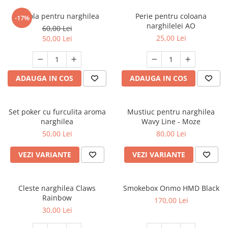
Cupola pentru narghilea
Perie pentru coloana
-17%
narghilelei AO
60,00 Lei
25,00 Lei
50,00 Lei
ADAUGA IN COS
ADAUGA IN COS
Set poker cu furculita aroma
Mustiuc pentru narghilea
narghilea
Wavy Line - Moze
50,00 Lei
80,00 Lei
VEZI VARIANTE
VEZI VARIANTE
Cleste narghilea Claws
Smokebox Onmo HMD Black
Rainbow
170,00 Lei
30,00 Lei