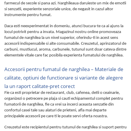
farmecul de secole si pana azi. Narghileaua daruieste un mix de emotii
si senzatii, experiente senzoriale unice, de negasit in cazul altor
instrumente pentru fumat.
Daca esti neexperimentat in domeniu, atunci bucura-te ca ai ajuns la
locul potrivit pentru a invata. Magazinul nostru online promoveaza
fumatul de narghilea la un nivel superior, oferindu-ti in acest sens
accesorii indispensabile si alte consumabile. Creuzetul, aprinzatorul de
carbuni, mustiucul, aroma, carbunele, tutunul sunt doar cateva dintre
elementele vitale care fac posibila experienta fumatului de narghilea.
Accesorii pentru fumatul de narghilea – Materiale de
calitate, optiuni de functionare si variante de alegere
la un raport calitate-pret corect
Fie ca esti proprietar de restaurant, club, cafenea, detii o ceainarie,
organizezi o petrecere pe plaja si cauti echipamentul complet pentru
fumatorii de narghilea, fie ca vrei sa incerci aceasta senzatie din
confortul casei tale sau alaturi de prieteni, afla mai departe
principalele accesorii pe care ti le poate servi oferta noastra.
Creuzetul este recipientul pentru tutunul de narghilea si suport pentru