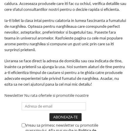
caldura. Acceseaza produsele care iti fac cu ochiul, verifica detaliile sau
cere sfatul consultantilor nostri pentru o decizie rapida si eficienta.
Ia-ti bilet la clasa intai pentru calatoria in lumea fascinanta a fumatului
de narghilea. Opteaza pentru narghileaua care corespunde perfect
nevoilor, asteptarilor, preferintelor si bugetului tau. Paseste fara
teama in universul aromelor. Rasfoieste pagina cu cele mai populare
arome pentru narghilea si compune un gust unic prin care sa iti
surprinzi prietenii.
Livrarea se face direct la adresa de domiciliu sau cea indicata de tine,
inainte ca prietenii sa ajunga la usa. Noi suntem alaturi de tine pentru
a-ti eficientiza timpul de cautare si pentru a te ghida catre produsele
adecvate experientei tale privind fumatul de narghilea. Asadar, nu
ezita sa ne ceri ajutorul pana la cel mai mic detaliu!
Newsletter
Nu rata ofertele si promotiile noastre
Vreau sa primesc newsletter cu promotiile
magazinului. Afla mai multe in
Politica de