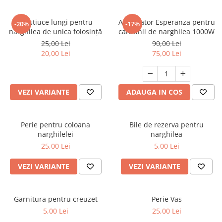
Mustiuce lungi pentru
Aprinzator Esperanza pentru
-20%
-17%
narghilea de unica folosință
carbunii de narghilea 1000W
25,00 Lei
90,00 Lei
20,00 Lei
75,00 Lei
VEZI VARIANTE
ADAUGA IN COS
Perie pentru coloana
Bile de rezerva pentru
narghilelei
narghilea
25,00 Lei
5,00 Lei
VEZI VARIANTE
VEZI VARIANTE
Garnitura pentru creuzet
Perie Vas
5,00 Lei
25,00 Lei