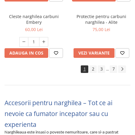
Cleste narghilea carbuni
Protectie pentru carbuni
Embery
narghilea - Alite
60,00 Lei
75,00 Lei
ADAUGA IN COS
VEZI VARIANTE
1
2
3
7
...
Accesorii pentru narghilea – Tot ce ai
nevoie ca fumator incepator sau cu
experienta
Narghileaua este insasi o poveste nemuritoare, care si-a pastrat