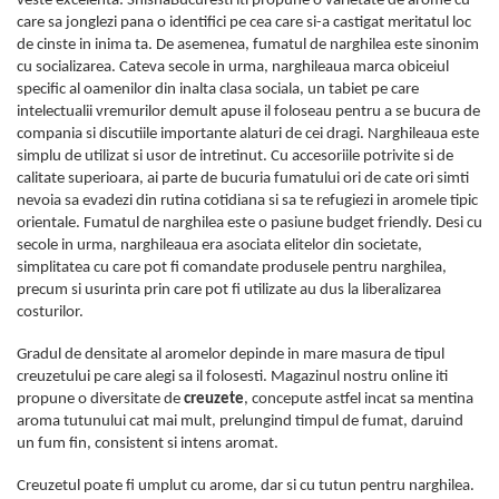
veste excelenta: ShishaBucuresti iti propune o varietate de arome cu
care sa jonglezi pana o identifici pe cea care si-a castigat meritatul loc
de cinste in inima ta. De asemenea, fumatul de narghilea este sinonim
cu socializarea. Cateva secole in urma, narghileaua marca obiceiul
specific al oamenilor din inalta clasa sociala, un tabiet pe care
intelectualii vremurilor demult apuse il foloseau pentru a se bucura de
compania si discutiile importante alaturi de cei dragi. Narghileaua este
simplu de utilizat si usor de intretinut. Cu accesoriile potrivite si de
calitate superioara, ai parte de bucuria fumatului ori de cate ori simti
nevoia sa evadezi din rutina cotidiana si sa te refugiezi in aromele tipic
orientale. Fumatul de narghilea este o pasiune budget friendly. Desi cu
secole in urma, narghileaua era asociata elitelor din societate,
simplitatea cu care pot fi comandate produsele pentru narghilea,
precum si usurinta prin care pot fi utilizate au dus la liberalizarea
costurilor.
Gradul de densitate al aromelor depinde in mare masura de tipul
creuzetului pe care alegi sa il folosesti. Magazinul nostru online iti
propune o diversitate de
creuzete
, concepute astfel incat sa mentina
aroma tutunului cat mai mult, prelungind timpul de fumat, daruind
un fum fin, consistent si intens aromat.
Creuzetul poate fi umplut cu arome, dar si cu tutun pentru narghilea.