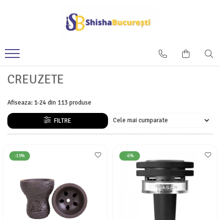
CREUZETE
Afiseaza:
1-
24
din
113
produse
FILTRE
-15%
-6%