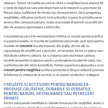
relaxare. Totusi, senzatiile pe care le ofera o narghilea buna depind de
o serie de reguli pe care este important sa le respecti cu prioritate de
fiecare data, indiferent de nivelul tau de experienta. De la pregatirea
narghilelei, utilizarea conform instructiunilor si pana la achizitionarea
accesoriilor corespunzatoare, toate acumulate iti permit sa profiti din
plin de aceasta capodopera a simturilor.
Creuzetele pe care ti le recomandam imbina cu succes partea practica
si aspectul estetic. In functie de preferinte personale, poti opta pentru
modele de
creuzete
lucrate manual, din argila, din lut alb cu
capacitatea de amplificare a gustului, ori amestec de lut cu piatra care
distribuie uniform caldura, lut cu faianta care stocheaza caldura,
modele acoperite cu glazura pentru prelungirea duratei de viata, sau
confectionate din sticla borosilicat. Partea superioara glazurata a unui
creuzet pentru narghilea
confera protectie in timpul utilizarii (previne
imbibarea cu melasa de la aroma) si un aspect stralucitor si elegant.
CREUZETE SI ACCESORII PENTRU NARGHILEA –
PRODUSE CALITATIVE, DURABILE SI VERSATILE
PENTRU BARURI, RESTAURANTE SAU PETRECERI
PRIVATE
Pentru persoanele neinitiate in tainele fumatului de narghilea, avem o