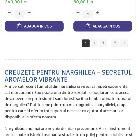
240,00 Lei
80,00 Lei
ADAUGA IN COS
ADAUGA IN COS
1
2
3
5
...
CREUZETE PENTRU NARGHILEA – SECRETUL
AROMELOR VIBRANTE
Ai incercat recent fumatul din narghilea si visezi sa repeti experienta
cat mai curand? Sau poate una dintre rezolutiile noului an este aceea
de a deveni un profesionist sau doresti sa iti schimbi rutina in fumatul
de narghilea? Poti incepe printr-un mic upgrade al narghilelei, etapa
pentru care iti oferim tot suportul necesar cu ajutorul accesoriilor
disponibile in oferta noastra.
Narghileaua nu mai are nevoie de nici o prezentare. Acest instrument
are in spate o istorie fascinanta si azi este un prilej pentru socializare si