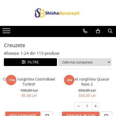
Creuzete
Afiseaza:
1-
24
din
113
produse
FILTRE
Creuzet narghilea CosmoBowl
Creuzet narghilea Quasar
-15%
-6%
Turkish
Raas 2
100,00 Lei
350,00 Lei
85,00 Lei
330,00 Lei
VEZI VARIANTE
ADAUGA IN COS