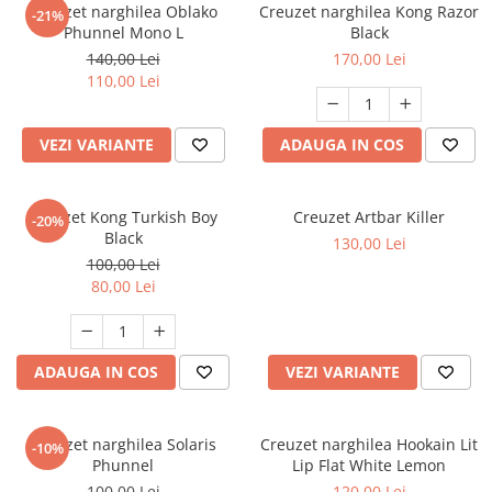
Creuzet narghilea Oblako
Creuzet narghilea Kong Razor
-21%
Phunnel Mono L
Black
140,00 Lei
170,00 Lei
110,00 Lei
VEZI VARIANTE
ADAUGA IN COS
Creuzet Kong Turkish Boy
Creuzet Artbar Killer
-20%
Black
130,00 Lei
100,00 Lei
80,00 Lei
ADAUGA IN COS
VEZI VARIANTE
Creuzet narghilea Solaris
Creuzet narghilea Hookain Lit
-10%
Phunnel
Lip Flat White Lemon
100,00 Lei
120,00 Lei