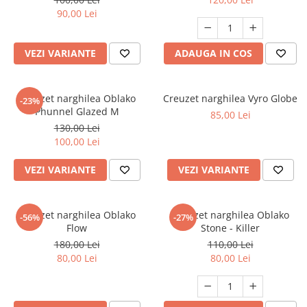
90,00 Lei
VEZI VARIANTE
ADAUGA IN COS
Creuzet narghilea Oblako
Creuzet narghilea Vyro Globe
-23%
Phunnel Glazed M
85,00 Lei
130,00 Lei
100,00 Lei
VEZI VARIANTE
VEZI VARIANTE
Creuzet narghilea Oblako
Creuzet narghilea Oblako
-56%
-27%
Flow
Stone - Killer
180,00 Lei
110,00 Lei
80,00 Lei
80,00 Lei