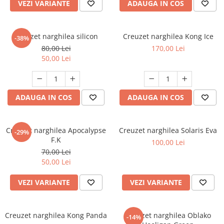
VEZI VARIANTE
ADAUGA IN COS
Creuzet narghilea silicon
Creuzet narghilea Kong Ice
-38%
80,00 Lei
170,00 Lei
50,00 Lei
ADAUGA IN COS
ADAUGA IN COS
Creuzet narghilea Apocalypse
Creuzet narghilea Solaris Eva
-29%
F.K
100,00 Lei
70,00 Lei
50,00 Lei
VEZI VARIANTE
VEZI VARIANTE
Creuzet narghilea Kong Panda
Creuzet narghilea Oblako
-14%