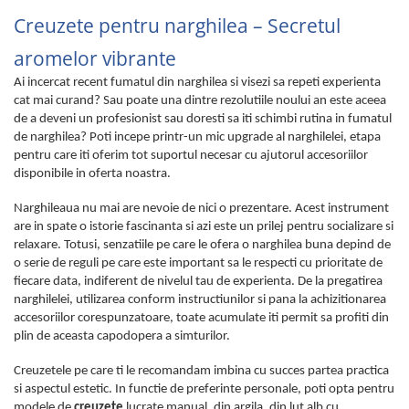
Creuzete pentru narghilea – Secretul
aromelor vibrante
Ai incercat recent fumatul din narghilea si visezi sa repeti experienta
cat mai curand? Sau poate una dintre rezolutiile noului an este aceea
de a deveni un profesionist sau doresti sa iti schimbi rutina in fumatul
de narghilea? Poti incepe printr-un mic upgrade al narghilelei, etapa
pentru care iti oferim tot suportul necesar cu ajutorul accesoriilor
disponibile in oferta noastra.
Narghileaua nu mai are nevoie de nici o prezentare. Acest instrument
are in spate o istorie fascinanta si azi este un prilej pentru socializare si
relaxare. Totusi, senzatiile pe care le ofera o narghilea buna depind de
o serie de reguli pe care este important sa le respecti cu prioritate de
fiecare data, indiferent de nivelul tau de experienta. De la pregatirea
narghilelei, utilizarea conform instructiunilor si pana la achizitionarea
accesoriilor corespunzatoare, toate acumulate iti permit sa profiti din
plin de aceasta capodopera a simturilor.
Creuzetele pe care ti le recomandam imbina cu succes partea practica
si aspectul estetic. In functie de preferinte personale, poti opta pentru
modele de
creuzete
lucrate manual, din argila, din lut alb cu