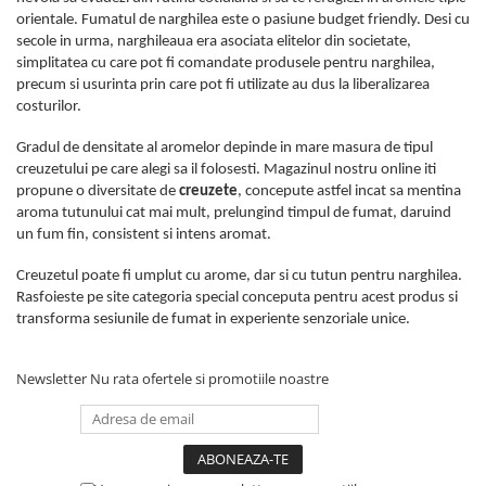
orientale. Fumatul de narghilea este o pasiune budget friendly. Desi cu
secole in urma, narghileaua era asociata elitelor din societate,
simplitatea cu care pot fi comandate produsele pentru narghilea,
precum si usurinta prin care pot fi utilizate au dus la liberalizarea
costurilor.
Gradul de densitate al aromelor depinde in mare masura de tipul
creuzetului pe care alegi sa il folosesti. Magazinul nostru online iti
propune o diversitate de
creuzete
, concepute astfel incat sa mentina
aroma tutunului cat mai mult, prelungind timpul de fumat, daruind
un fum fin, consistent si intens aromat.
Creuzetul poate fi umplut cu arome, dar si cu tutun pentru narghilea.
Rasfoieste pe site categoria special conceputa pentru acest produs si
transforma sesiunile de fumat in experiente senzoriale unice.
Newsletter
Nu rata ofertele si promotiile noastre