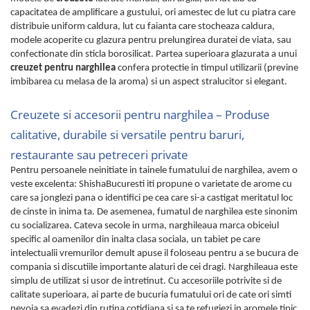
capacitatea de amplificare a gustului, ori amestec de lut cu piatra care
distribuie uniform caldura, lut cu faianta care stocheaza caldura,
modele acoperite cu glazura pentru prelungirea duratei de viata, sau
confectionate din sticla borosilicat. Partea superioara glazurata a unui
creuzet pentru narghilea
confera protectie in timpul utilizarii (previne
imbibarea cu melasa de la aroma) si un aspect stralucitor si elegant.
Creuzete si accesorii pentru narghilea – Produse
calitative, durabile si versatile pentru baruri,
restaurante sau petreceri private
Pentru persoanele neinitiate in tainele fumatului de narghilea, avem o
veste excelenta: ShishaBucuresti iti propune o varietate de arome cu
care sa jonglezi pana o identifici pe cea care si-a castigat meritatul loc
de cinste in inima ta. De asemenea, fumatul de narghilea este sinonim
cu socializarea. Cateva secole in urma, narghileaua marca obiceiul
specific al oamenilor din inalta clasa sociala, un tabiet pe care
intelectualii vremurilor demult apuse il foloseau pentru a se bucura de
compania si discutiile importante alaturi de cei dragi. Narghileaua este
simplu de utilizat si usor de intretinut. Cu accesoriile potrivite si de
calitate superioara, ai parte de bucuria fumatului ori de cate ori simti
nevoia sa evadezi din rutina cotidiana si sa te refugiezi in aromele tipic