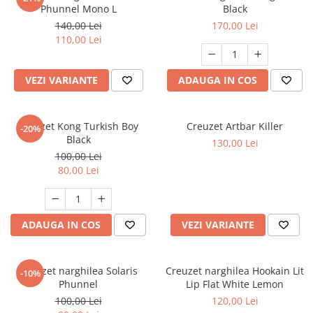
Phunnel Mono L
Black
140,00 Lei
170,00 Lei
110,00 Lei
VEZI VARIANTE
ADAUGA IN COS
Creuzet Kong Turkish Boy
Creuzet Artbar Killer
-20%
Black
130,00 Lei
100,00 Lei
80,00 Lei
ADAUGA IN COS
VEZI VARIANTE
Creuzet narghilea Solaris
Creuzet narghilea Hookain Lit
-10%
Phunnel
Lip Flat White Lemon
100,00 Lei
120,00 Lei