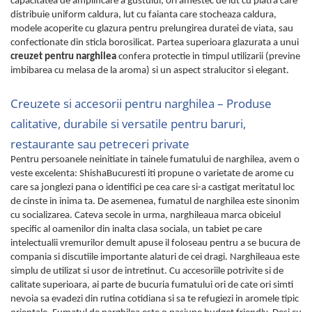
capacitatea de amplificare a gustului, ori amestec de lut cu piatra care
distribuie uniform caldura, lut cu faianta care stocheaza caldura,
modele acoperite cu glazura pentru prelungirea duratei de viata, sau
confectionate din sticla borosilicat. Partea superioara glazurata a unui
creuzet pentru narghilea
confera protectie in timpul utilizarii (previne
imbibarea cu melasa de la aroma) si un aspect stralucitor si elegant.
Creuzete si accesorii pentru narghilea – Produse
calitative, durabile si versatile pentru baruri,
restaurante sau petreceri private
Pentru persoanele neinitiate in tainele fumatului de narghilea, avem o
veste excelenta: ShishaBucuresti iti propune o varietate de arome cu
care sa jonglezi pana o identifici pe cea care si-a castigat meritatul loc
de cinste in inima ta. De asemenea, fumatul de narghilea este sinonim
cu socializarea. Cateva secole in urma, narghileaua marca obiceiul
specific al oamenilor din inalta clasa sociala, un tabiet pe care
intelectualii vremurilor demult apuse il foloseau pentru a se bucura de
compania si discutiile importante alaturi de cei dragi. Narghileaua este
simplu de utilizat si usor de intretinut. Cu accesoriile potrivite si de
calitate superioara, ai parte de bucuria fumatului ori de cate ori simti
nevoia sa evadezi din rutina cotidiana si sa te refugiezi in aromele tipic