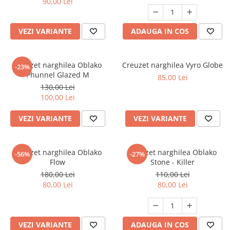
90,00 Lei
VEZI VARIANTE
ADAUGA IN COS
Creuzet narghilea Oblako
Creuzet narghilea Vyro Globe
-23%
Phunnel Glazed M
85,00 Lei
130,00 Lei
100,00 Lei
VEZI VARIANTE
VEZI VARIANTE
Creuzet narghilea Oblako
Creuzet narghilea Oblako
-56%
-27%
Flow
Stone - Killer
180,00 Lei
110,00 Lei
80,00 Lei
80,00 Lei
VEZI VARIANTE
ADAUGA IN COS