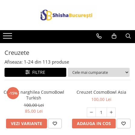
Creuzete
Afiseaza:
1-
24
din
113
produse
FILTRE
Creuzet narghilea CosmoBowl
Creuzet CosmoBowl Asia
-15%
Turkish
100,00 Lei
100,00 Lei
85,00 Lei
VEZI VARIANTE
ADAUGA IN COS