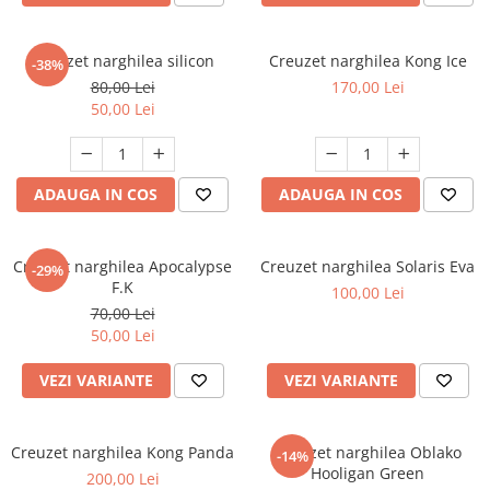
Creuzet narghilea silicon
Creuzet narghilea Kong Ice
-38%
80,00 Lei
170,00 Lei
50,00 Lei
ADAUGA IN COS
ADAUGA IN COS
Creuzet narghilea Apocalypse
Creuzet narghilea Solaris Eva
-29%
F.K
100,00 Lei
70,00 Lei
50,00 Lei
VEZI VARIANTE
VEZI VARIANTE
Creuzet narghilea Kong Panda
Creuzet narghilea Oblako
-14%
Hooligan Green
200,00 Lei