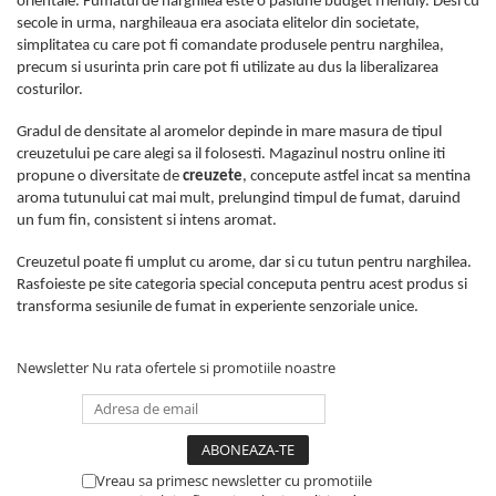
orientale. Fumatul de narghilea este o pasiune budget friendly. Desi cu
secole in urma, narghileaua era asociata elitelor din societate,
simplitatea cu care pot fi comandate produsele pentru narghilea,
precum si usurinta prin care pot fi utilizate au dus la liberalizarea
costurilor.
Gradul de densitate al aromelor depinde in mare masura de tipul
creuzetului pe care alegi sa il folosesti. Magazinul nostru online iti
propune o diversitate de
creuzete
, concepute astfel incat sa mentina
aroma tutunului cat mai mult, prelungind timpul de fumat, daruind
un fum fin, consistent si intens aromat.
Creuzetul poate fi umplut cu arome, dar si cu tutun pentru narghilea.
Rasfoieste pe site categoria special conceputa pentru acest produs si
transforma sesiunile de fumat in experiente senzoriale unice.
Newsletter
Nu rata ofertele si promotiile noastre
Vreau sa primesc newsletter cu promotiile