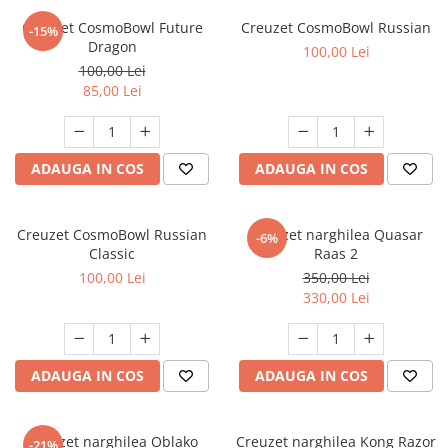
Creuzet CosmoBowl Future
Creuzet CosmoBowl Russian
-15%
Dragon
100,00 Lei
100,00 Lei
85,00 Lei
ADAUGA IN COS
ADAUGA IN COS
Creuzet CosmoBowl Russian
Creuzet narghilea Quasar
-6%
Classic
Raas 2
100,00 Lei
350,00 Lei
330,00 Lei
ADAUGA IN COS
ADAUGA IN COS
Creuzet narghilea Oblako
Creuzet narghilea Kong Razor
-21%