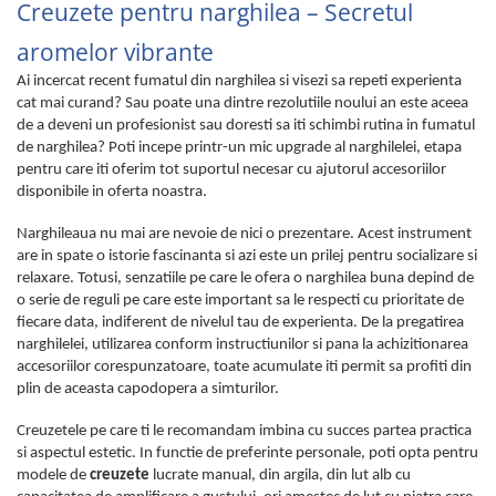
Creuzete pentru narghilea – Secretul
aromelor vibrante
Ai incercat recent fumatul din narghilea si visezi sa repeti experienta
cat mai curand? Sau poate una dintre rezolutiile noului an este aceea
de a deveni un profesionist sau doresti sa iti schimbi rutina in fumatul
de narghilea? Poti incepe printr-un mic upgrade al narghilelei, etapa
pentru care iti oferim tot suportul necesar cu ajutorul accesoriilor
disponibile in oferta noastra.
Narghileaua nu mai are nevoie de nici o prezentare. Acest instrument
are in spate o istorie fascinanta si azi este un prilej pentru socializare si
relaxare. Totusi, senzatiile pe care le ofera o narghilea buna depind de
o serie de reguli pe care este important sa le respecti cu prioritate de
fiecare data, indiferent de nivelul tau de experienta. De la pregatirea
narghilelei, utilizarea conform instructiunilor si pana la achizitionarea
accesoriilor corespunzatoare, toate acumulate iti permit sa profiti din
plin de aceasta capodopera a simturilor.
Creuzetele pe care ti le recomandam imbina cu succes partea practica
si aspectul estetic. In functie de preferinte personale, poti opta pentru
modele de
creuzete
lucrate manual, din argila, din lut alb cu