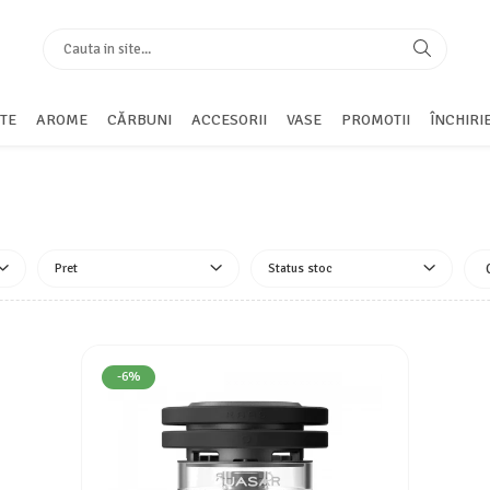
TE
AROME
CĂRBUNI
ACCESORII
VASE
PROMOTII
ÎNCHIRI
Pret
Status stoc
-6%