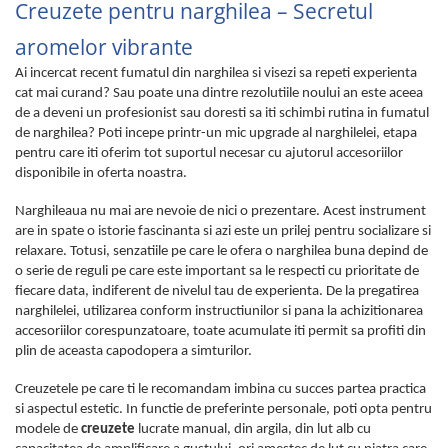
Creuzete pentru narghilea – Secretul
aromelor vibrante
Ai incercat recent fumatul din narghilea si visezi sa repeti experienta
cat mai curand? Sau poate una dintre rezolutiile noului an este aceea
de a deveni un profesionist sau doresti sa iti schimbi rutina in fumatul
de narghilea? Poti incepe printr-un mic upgrade al narghilelei, etapa
pentru care iti oferim tot suportul necesar cu ajutorul accesoriilor
disponibile in oferta noastra.
Narghileaua nu mai are nevoie de nici o prezentare. Acest instrument
are in spate o istorie fascinanta si azi este un prilej pentru socializare si
relaxare. Totusi, senzatiile pe care le ofera o narghilea buna depind de
o serie de reguli pe care este important sa le respecti cu prioritate de
fiecare data, indiferent de nivelul tau de experienta. De la pregatirea
narghilelei, utilizarea conform instructiunilor si pana la achizitionarea
accesoriilor corespunzatoare, toate acumulate iti permit sa profiti din
plin de aceasta capodopera a simturilor.
Creuzetele pe care ti le recomandam imbina cu succes partea practica
si aspectul estetic. In functie de preferinte personale, poti opta pentru
modele de
creuzete
lucrate manual, din argila, din lut alb cu