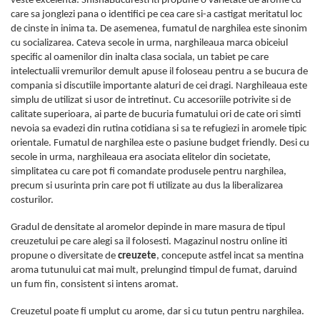
veste excelenta: ShishaBucuresti iti propune o varietate de arome cu
care sa jonglezi pana o identifici pe cea care si-a castigat meritatul loc
de cinste in inima ta. De asemenea, fumatul de narghilea este sinonim
cu socializarea. Cateva secole in urma, narghileaua marca obiceiul
specific al oamenilor din inalta clasa sociala, un tabiet pe care
intelectualii vremurilor demult apuse il foloseau pentru a se bucura de
compania si discutiile importante alaturi de cei dragi. Narghileaua este
simplu de utilizat si usor de intretinut. Cu accesoriile potrivite si de
calitate superioara, ai parte de bucuria fumatului ori de cate ori simti
nevoia sa evadezi din rutina cotidiana si sa te refugiezi in aromele tipic
orientale. Fumatul de narghilea este o pasiune budget friendly. Desi cu
secole in urma, narghileaua era asociata elitelor din societate,
simplitatea cu care pot fi comandate produsele pentru narghilea,
precum si usurinta prin care pot fi utilizate au dus la liberalizarea
costurilor.
Gradul de densitate al aromelor depinde in mare masura de tipul
creuzetului pe care alegi sa il folosesti. Magazinul nostru online iti
propune o diversitate de
creuzete
, concepute astfel incat sa mentina
aroma tutunului cat mai mult, prelungind timpul de fumat, daruind
un fum fin, consistent si intens aromat.
Creuzetul poate fi umplut cu arome, dar si cu tutun pentru narghilea.