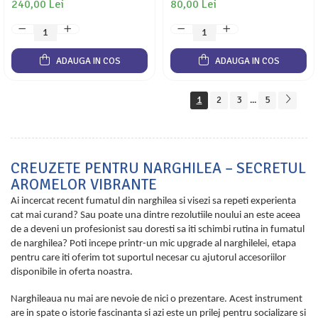
240,00 Lei
80,00 Lei
ADAUGA IN COS
ADAUGA IN COS
1
2
3
5
...
CREUZETE PENTRU NARGHILEA – SECRETUL
AROMELOR VIBRANTE
Ai incercat recent fumatul din narghilea si visezi sa repeti experienta
cat mai curand? Sau poate una dintre rezolutiile noului an este aceea
de a deveni un profesionist sau doresti sa iti schimbi rutina in fumatul
de narghilea? Poti incepe printr-un mic upgrade al narghilelei, etapa
pentru care iti oferim tot suportul necesar cu ajutorul accesoriilor
disponibile in oferta noastra.
Narghileaua nu mai are nevoie de nici o prezentare. Acest instrument
are in spate o istorie fascinanta si azi este un prilej pentru socializare si