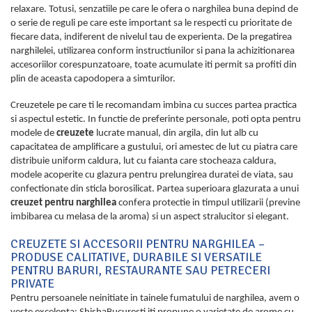
relaxare. Totusi, senzatiile pe care le ofera o narghilea buna depind de
o serie de reguli pe care este important sa le respecti cu prioritate de
fiecare data, indiferent de nivelul tau de experienta. De la pregatirea
narghilelei, utilizarea conform instructiunilor si pana la achizitionarea
accesoriilor corespunzatoare, toate acumulate iti permit sa profiti din
plin de aceasta capodopera a simturilor.
Creuzetele pe care ti le recomandam imbina cu succes partea practica
si aspectul estetic. In functie de preferinte personale, poti opta pentru
modele de
creuzete
lucrate manual, din argila, din lut alb cu
capacitatea de amplificare a gustului, ori amestec de lut cu piatra care
distribuie uniform caldura, lut cu faianta care stocheaza caldura,
modele acoperite cu glazura pentru prelungirea duratei de viata, sau
confectionate din sticla borosilicat. Partea superioara glazurata a unui
creuzet pentru narghilea
confera protectie in timpul utilizarii (previne
imbibarea cu melasa de la aroma) si un aspect stralucitor si elegant.
CREUZETE SI ACCESORII PENTRU NARGHILEA –
PRODUSE CALITATIVE, DURABILE SI VERSATILE
PENTRU BARURI, RESTAURANTE SAU PETRECERI
PRIVATE
Pentru persoanele neinitiate in tainele fumatului de narghilea, avem o