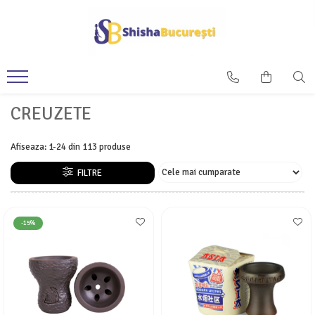
CREUZETE
Afiseaza:
1-
24
din
113
produse
FILTRE
-15%