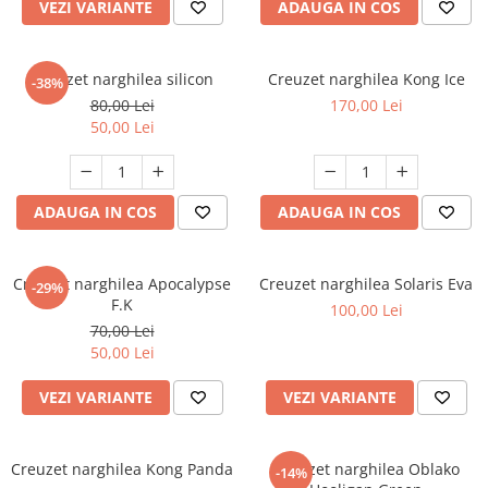
VEZI VARIANTE
ADAUGA IN COS
Creuzet narghilea silicon
Creuzet narghilea Kong Ice
-38%
80,00 Lei
170,00 Lei
50,00 Lei
ADAUGA IN COS
ADAUGA IN COS
Creuzet narghilea Apocalypse
Creuzet narghilea Solaris Eva
-29%
F.K
100,00 Lei
70,00 Lei
50,00 Lei
VEZI VARIANTE
VEZI VARIANTE
Creuzet narghilea Kong Panda
Creuzet narghilea Oblako
-14%