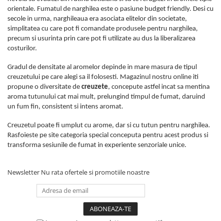
orientale. Fumatul de narghilea este o pasiune budget friendly. Desi cu
secole in urma, narghileaua era asociata elitelor din societate,
simplitatea cu care pot fi comandate produsele pentru narghilea,
precum si usurinta prin care pot fi utilizate au dus la liberalizarea
costurilor.
Gradul de densitate al aromelor depinde in mare masura de tipul
creuzetului pe care alegi sa il folosesti. Magazinul nostru online iti
propune o diversitate de
creuzete
, concepute astfel incat sa mentina
aroma tutunului cat mai mult, prelungind timpul de fumat, daruind
un fum fin, consistent si intens aromat.
Creuzetul poate fi umplut cu arome, dar si cu tutun pentru narghilea.
Rasfoieste pe site categoria special conceputa pentru acest produs si
transforma sesiunile de fumat in experiente senzoriale unice.
Newsletter
Nu rata ofertele si promotiile noastre