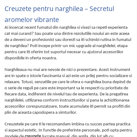
Creuzete pentru narghilea – Secretul
aromelor vibrante
Ai incercat recent fumatul din narghilea si visezi sa repeti experienta
cat mai curand? Sau poate una dintre rezolutiile noului an este aceea
de a deveni un profesionist sau doresti sa iti schimbi rutina in fumatul
de narghilea? Poti incepe printr-un mic upgrade al narghilelei, etapa
pentru care iti oferim tot suportul necesar cu ajutorul accesoriilor
disponibile in oferta noastra.
Narghileaua nu mai are nevoie de nici o prezentare. Acest instrument
are in spate o istorie fascinanta si azi este un prilej pentru socializare si
relaxare. Totusi, senzatiile pe care le ofera o narghilea buna depind de
o serie de reguli pe care este important sa le respecti cu prioritate de
fiecare data, indiferent de nivelul tau de experienta. De la pregatirea
narghilelei, utilizarea conform instructiunilor si pana la achizitionarea
accesoriilor corespunzatoare, toate acumulate iti permit sa profiti din
plin de aceasta capodopera a simturilor.
Creuzetele pe care ti le recomandam imbina cu succes partea practica
si aspectul estetic. In functie de preferinte personale, poti opta pentru
modele de
creuzete
lucrate manual, din argila, din lut alb cu