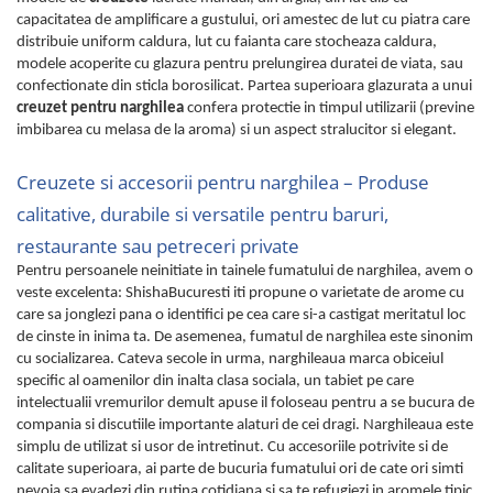
capacitatea de amplificare a gustului, ori amestec de lut cu piatra care
distribuie uniform caldura, lut cu faianta care stocheaza caldura,
modele acoperite cu glazura pentru prelungirea duratei de viata, sau
confectionate din sticla borosilicat. Partea superioara glazurata a unui
creuzet pentru narghilea
confera protectie in timpul utilizarii (previne
imbibarea cu melasa de la aroma) si un aspect stralucitor si elegant.
Creuzete si accesorii pentru narghilea – Produse
calitative, durabile si versatile pentru baruri,
restaurante sau petreceri private
Pentru persoanele neinitiate in tainele fumatului de narghilea, avem o
veste excelenta: ShishaBucuresti iti propune o varietate de arome cu
care sa jonglezi pana o identifici pe cea care si-a castigat meritatul loc
de cinste in inima ta. De asemenea, fumatul de narghilea este sinonim
cu socializarea. Cateva secole in urma, narghileaua marca obiceiul
specific al oamenilor din inalta clasa sociala, un tabiet pe care
intelectualii vremurilor demult apuse il foloseau pentru a se bucura de
compania si discutiile importante alaturi de cei dragi. Narghileaua este
simplu de utilizat si usor de intretinut. Cu accesoriile potrivite si de
calitate superioara, ai parte de bucuria fumatului ori de cate ori simti
nevoia sa evadezi din rutina cotidiana si sa te refugiezi in aromele tipic