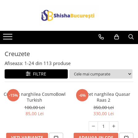
Creuzete
Afiseaza:
1-
24
din
113
produse
FILTRE
Creuzet narghilea CosmoBowl
Creuzet narghilea Quasar
-15%
-6%
Turkish
Raas 2
100,00 Lei
350,00 Lei
85,00 Lei
330,00 Lei
VEZI VARIANTE
ADAUGA IN COS