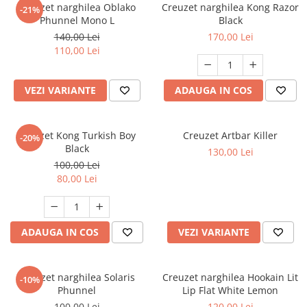
Creuzet narghilea Oblako
Creuzet narghilea Kong Razor
-21%
Phunnel Mono L
Black
140,00 Lei
170,00 Lei
110,00 Lei
VEZI VARIANTE
ADAUGA IN COS
Creuzet Kong Turkish Boy
Creuzet Artbar Killer
-20%
Black
130,00 Lei
100,00 Lei
80,00 Lei
ADAUGA IN COS
VEZI VARIANTE
Creuzet narghilea Solaris
Creuzet narghilea Hookain Lit
-10%
Phunnel
Lip Flat White Lemon
100,00 Lei
120,00 Lei