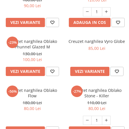
90,00 Lei
VEZI VARIANTE
ADAUGA IN COS
Creuzet narghilea Oblako
Creuzet narghilea Vyro Globe
-23%
Phunnel Glazed M
85,00 Lei
130,00 Lei
100,00 Lei
VEZI VARIANTE
VEZI VARIANTE
Creuzet narghilea Oblako
Creuzet narghilea Oblako
-56%
-27%
Flow
Stone - Killer
180,00 Lei
110,00 Lei
80,00 Lei
80,00 Lei