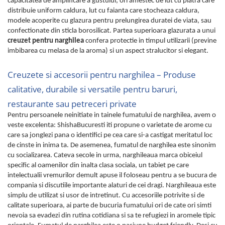
capacitatea de amplificare a gustului, ori amestec de lut cu piatra care
distribuie uniform caldura, lut cu faianta care stocheaza caldura,
modele acoperite cu glazura pentru prelungirea duratei de viata, sau
confectionate din sticla borosilicat. Partea superioara glazurata a unui
creuzet pentru narghilea
confera protectie in timpul utilizarii (previne
imbibarea cu melasa de la aroma) si un aspect stralucitor si elegant.
Creuzete si accesorii pentru narghilea – Produse
calitative, durabile si versatile pentru baruri,
restaurante sau petreceri private
Pentru persoanele neinitiate in tainele fumatului de narghilea, avem o
veste excelenta: ShishaBucuresti iti propune o varietate de arome cu
care sa jonglezi pana o identifici pe cea care si-a castigat meritatul loc
de cinste in inima ta. De asemenea, fumatul de narghilea este sinonim
cu socializarea. Cateva secole in urma, narghileaua marca obiceiul
specific al oamenilor din inalta clasa sociala, un tabiet pe care
intelectualii vremurilor demult apuse il foloseau pentru a se bucura de
compania si discutiile importante alaturi de cei dragi. Narghileaua este
simplu de utilizat si usor de intretinut. Cu accesoriile potrivite si de
calitate superioara, ai parte de bucuria fumatului ori de cate ori simti
nevoia sa evadezi din rutina cotidiana si sa te refugiezi in aromele tipic