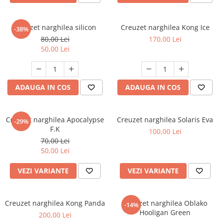
Creuzet narghilea silicon
Creuzet narghilea Kong Ice
-38%
80,00 Lei
170,00 Lei
50,00 Lei
ADAUGA IN COS
ADAUGA IN COS
Creuzet narghilea Apocalypse
Creuzet narghilea Solaris Eva
-29%
F.K
100,00 Lei
70,00 Lei
50,00 Lei
VEZI VARIANTE
VEZI VARIANTE
Creuzet narghilea Kong Panda
Creuzet narghilea Oblako
-14%
Hooligan Green
200,00 Lei