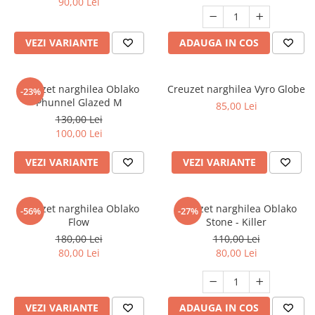
90,00 Lei
VEZI VARIANTE
ADAUGA IN COS
Creuzet narghilea Oblako
Creuzet narghilea Vyro Globe
-23%
Phunnel Glazed M
85,00 Lei
130,00 Lei
100,00 Lei
VEZI VARIANTE
VEZI VARIANTE
Creuzet narghilea Oblako
Creuzet narghilea Oblako
-56%
-27%
Flow
Stone - Killer
180,00 Lei
110,00 Lei
80,00 Lei
80,00 Lei
VEZI VARIANTE
ADAUGA IN COS