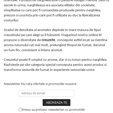
orientale. Fumatul de narghilea este o pasiune budget friendly. Desi cu
secole in urma, narghileaua era asociata elitelor din societate,
simplitatea cu care pot fi comandate produsele pentru narghilea,
precum si usurinta prin care pot fi utilizate au dus la liberalizarea
costurilor.
Gradul de densitate al aromelor depinde in mare masura de tipul
creuzetului pe care alegi sa il folosesti. Magazinul nostru online iti
propune o diversitate de
creuzete
, concepute astfel incat sa mentina
aroma tutunului cat mai mult, prelungind timpul de fumat, daruind
un fum fin, consistent si intens aromat.
Creuzetul poate fi umplut cu arome, dar si cu tutun pentru narghilea.
Rasfoieste pe site categoria special conceputa pentru acest produs si
transforma sesiunile de fumat in experiente senzoriale unice.
Newsletter
Nu rata ofertele si promotiile noastre
Vreau sa primesc newsletter cu promotiile