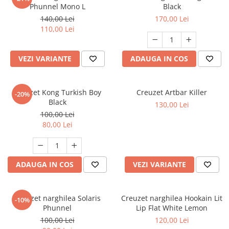
Phunnel Mono L
Black
140,00 Lei
170,00 Lei
110,00 Lei
VEZI VARIANTE
ADAUGA IN COS
Creuzet Kong Turkish Boy
Creuzet Artbar Killer
-20%
Black
130,00 Lei
100,00 Lei
80,00 Lei
ADAUGA IN COS
VEZI VARIANTE
Creuzet narghilea Solaris
Creuzet narghilea Hookain Lit
-10%
Phunnel
Lip Flat White Lemon
100,00 Lei
120,00 Lei