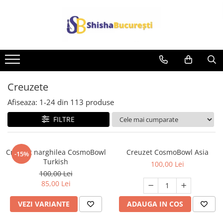
Creuzete
Afiseaza:
1-
24
din
113
produse
FILTRE
Creuzet narghilea CosmoBowl
Creuzet CosmoBowl Asia
-15%
Turkish
100,00 Lei
100,00 Lei
85,00 Lei
VEZI VARIANTE
ADAUGA IN COS