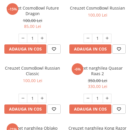
Creuzet CosmoBowl Future
Creuzet CosmoBowl Russian
-15%
Dragon
100,00 Lei
100,00 Lei
85,00 Lei
ADAUGA IN COS
ADAUGA IN COS
Creuzet CosmoBowl Russian
Creuzet narghilea Quasar
-6%
Classic
Raas 2
100,00 Lei
350,00 Lei
330,00 Lei
ADAUGA IN COS
ADAUGA IN COS
Creuzet narghilea Oblako
Creuzet narghilea Kong Razor
-21%