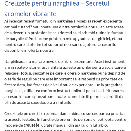
Creuzete pentru narghilea – Secretul
aromelor vibrante
Ai incercat recent fumatul din narghilea si visezi sa repeti experienta
cat mai curand? Sau poate una dintre rezolutiile noului an este aceea
de a deveni un profesionist sau doresti sa iti schimbi rutina in fumatul
de narghilea? Poti incepe printr-un mic upgrade al narghilelei, etapa
pentru care iti oferim tot suportul necesar cu ajutorul accesoriilor
disponibile in oferta noastra.
Narghileaua nu mai are nevoie de nici o prezentare. Acest instrument
are in spate o istorie fascinanta si azi este un prilej pentru socializare si
relaxare. Totusi, senzatiile pe care le ofera o narghilea buna depind de
o serie de reguli pe care este important sa le respecti cu prioritate de
fiecare data, indiferent de nivelul tau de experienta. De la pregatirea
narghilelei, utilizarea conform instructiunilor si pana la achizitionarea
accesoriilor corespunzatoare, toate acumulate iti permit sa profiti din
plin de aceasta capodopera a simturilor.
Creuzetele pe care ti le recomandam imbina cu succes partea practica
si aspectul estetic. In functie de preferinte personale, poti opta pentru
modele de
creuzete
lucrate manual, din argila, din lut alb cu