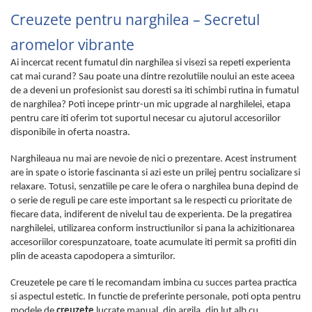
Creuzete pentru narghilea – Secretul
aromelor vibrante
Ai incercat recent fumatul din narghilea si visezi sa repeti experienta
cat mai curand? Sau poate una dintre rezolutiile noului an este aceea
de a deveni un profesionist sau doresti sa iti schimbi rutina in fumatul
de narghilea? Poti incepe printr-un mic upgrade al narghilelei, etapa
pentru care iti oferim tot suportul necesar cu ajutorul accesoriilor
disponibile in oferta noastra.
Narghileaua nu mai are nevoie de nici o prezentare. Acest instrument
are in spate o istorie fascinanta si azi este un prilej pentru socializare si
relaxare. Totusi, senzatiile pe care le ofera o narghilea buna depind de
o serie de reguli pe care este important sa le respecti cu prioritate de
fiecare data, indiferent de nivelul tau de experienta. De la pregatirea
narghilelei, utilizarea conform instructiunilor si pana la achizitionarea
accesoriilor corespunzatoare, toate acumulate iti permit sa profiti din
plin de aceasta capodopera a simturilor.
Creuzetele pe care ti le recomandam imbina cu succes partea practica
si aspectul estetic. In functie de preferinte personale, poti opta pentru
modele de
creuzete
lucrate manual, din argila, din lut alb cu