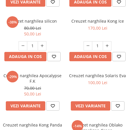
VEZI VARIANTE
ADAUGA IN COS
Creuzet narghilea silicon
Creuzet narghilea Kong Ice
-38%
80,00 Lei
170,00 Lei
50,00 Lei
ADAUGA IN COS
ADAUGA IN COS
Creuzet narghilea Apocalypse
Creuzet narghilea Solaris Eva
-29%
F.K
100,00 Lei
70,00 Lei
50,00 Lei
VEZI VARIANTE
VEZI VARIANTE
Creuzet narghilea Kong Panda
Creuzet narghilea Oblako
-14%