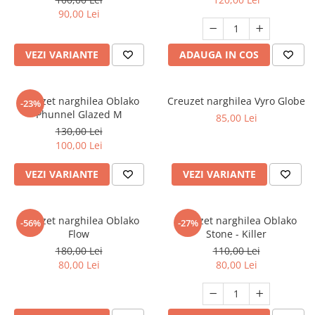
90,00 Lei
VEZI VARIANTE
ADAUGA IN COS
Creuzet narghilea Oblako
Creuzet narghilea Vyro Globe
-23%
Phunnel Glazed M
85,00 Lei
130,00 Lei
100,00 Lei
VEZI VARIANTE
VEZI VARIANTE
Creuzet narghilea Oblako
Creuzet narghilea Oblako
-56%
-27%
Flow
Stone - Killer
180,00 Lei
110,00 Lei
80,00 Lei
80,00 Lei