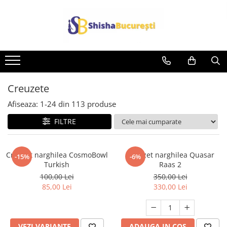
Creuzete
Afiseaza:
1-
24
din
113
produse
FILTRE
Creuzet narghilea CosmoBowl
Creuzet narghilea Quasar
-15%
-6%
Turkish
Raas 2
100,00 Lei
350,00 Lei
85,00 Lei
330,00 Lei
VEZI VARIANTE
ADAUGA IN COS