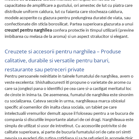
capacitatea de amplificare a gustului, ori amestec de lut cu piatra care
distribuie uniform caldura, lut cu faianta care stocheaza caldura,
modele acoperite cu glazura pentru prelungirea duratei de viata, sau
confectionate din sticla borosilicat. Partea superioara glazurata a unui
creuzet pentru narghilea
confera protectie in timpul utilizarii (previne
imbibarea cu melasa de la aroma) si un aspect stralucitor si elegant.
Creuzete si accesorii pentru narghilea – Produse
calitative, durabile si versatile pentru baruri,
restaurante sau petreceri private
Pentru persoanele neinitiate in tainele fumatului de narghilea, avem o
veste excelenta: ShishaBucuresti iti propune o varietate de arome cu
care sa jonglezi pana o identifici pe cea care si-a castigat meritatul loc
de cinste in inima ta. De asemenea, fumatul de narghilea este sinonim
cu socializarea. Cateva secole in urma, narghileaua marca obiceiul
specific al oamenilor din inalta clasa sociala, un tabiet pe care
intelectualii vremurilor demult apuse il foloseau pentru a se bucura de
compania si discutiile importante alaturi de cei dragi. Narghileaua este
simplu de utilizat si usor de intretinut. Cu accesoriile potrivite si de
calitate superioara, ai parte de bucuria fumatului ori de cate ori simti
nevoia sa evadezi din rutina cotidiana si sa te refugiezi in aromele tipic