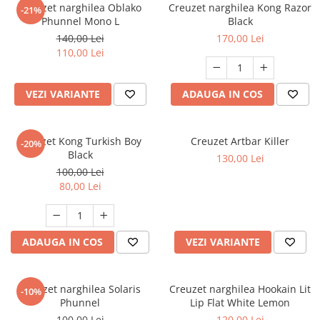
Creuzet narghilea Oblako
Creuzet narghilea Kong Razor
-21%
Phunnel Mono L
Black
140,00 Lei
170,00 Lei
110,00 Lei
VEZI VARIANTE
ADAUGA IN COS
Creuzet Kong Turkish Boy
Creuzet Artbar Killer
-20%
Black
130,00 Lei
100,00 Lei
80,00 Lei
ADAUGA IN COS
VEZI VARIANTE
Creuzet narghilea Solaris
Creuzet narghilea Hookain Lit
-10%
Phunnel
Lip Flat White Lemon
100,00 Lei
120,00 Lei