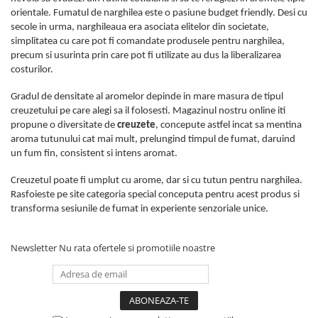
orientale. Fumatul de narghilea este o pasiune budget friendly. Desi cu
secole in urma, narghileaua era asociata elitelor din societate,
simplitatea cu care pot fi comandate produsele pentru narghilea,
precum si usurinta prin care pot fi utilizate au dus la liberalizarea
costurilor.
Gradul de densitate al aromelor depinde in mare masura de tipul
creuzetului pe care alegi sa il folosesti. Magazinul nostru online iti
propune o diversitate de
creuzete
, concepute astfel incat sa mentina
aroma tutunului cat mai mult, prelungind timpul de fumat, daruind
un fum fin, consistent si intens aromat.
Creuzetul poate fi umplut cu arome, dar si cu tutun pentru narghilea.
Rasfoieste pe site categoria special conceputa pentru acest produs si
transforma sesiunile de fumat in experiente senzoriale unice.
Newsletter
Nu rata ofertele si promotiile noastre