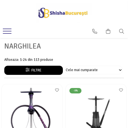
NARGHILEA
Afiseaza:
1-
24
din
113
produse
FILTRE
-5%