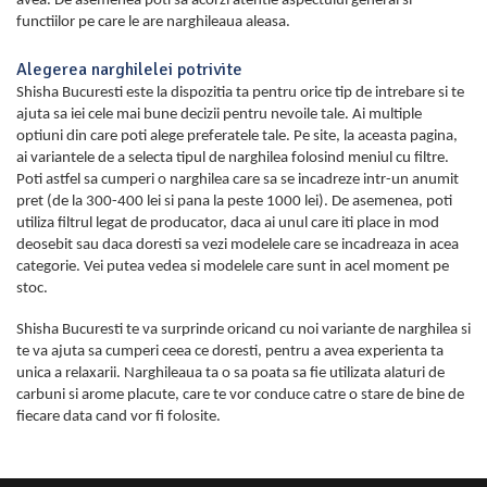
avea. De asemenea poti sa acorzi atentie aspectului general si
functiilor pe care le are narghileaua aleasa.
Alegerea narghilelei potrivite
Shisha Bucuresti este la dispozitia ta pentru orice tip de intrebare si te
ajuta sa iei cele mai bune decizii pentru nevoile tale. Ai multiple
optiuni din care poti alege preferatele tale. Pe site, la aceasta pagina,
ai variantele de a selecta tipul de narghilea folosind meniul cu filtre.
Poti astfel sa cumperi o narghilea care sa se incadreze intr-un anumit
pret (de la 300-400 lei si pana la peste 1000 lei). De asemenea, poti
utiliza filtrul legat de producator, daca ai unul care iti place in mod
deosebit sau daca doresti sa vezi modelele care se incadreaza in acea
categorie. Vei putea vedea si modelele care sunt in acel moment pe
stoc.
Shisha Bucuresti te va surprinde oricand cu noi variante de narghilea si
te va ajuta sa cumperi ceea ce doresti, pentru a avea experienta ta
unica a relaxarii. Narghileaua ta o sa poata sa fie utilizata alaturi de
carbuni si arome placute, care te vor conduce catre o stare de bine de
fiecare data cand vor fi folosite.