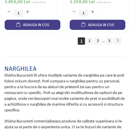
1.650,00 Lei
1.150,00 Lei
1.750,00 Lei
1.250,00 Lei
ADAUGA IN COS
ADAUGA IN COS
1
2
3
5
...
NARGHILEA
Shisha Bucuresti iti ofera multiple variante de narghilea pe care le poti
folosi oricum doresti. Poti cumpara o narghilea pentru uz personal,
pentru a te bucura de ea alaturi de prietenii tai sau pentru un
restaurant cu specific. Poti sa alegi din multitudinea de optiuni de pe
pagina, unde vei descoperi mai multe variante de pret si posibilitati de
a achizitiona o narghilea de marime diferita si cu accesorii si structura
specifice.
Shisha Bucuresti comercializeaza produse de calitate superioara si te
ajuta sa ai parte de o experienta unica. O sa te bucuri de variante de