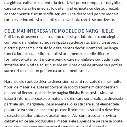
narghilea
realizate cu atentie la detalii. Vei putea cumpara si narghilea
care sa poata sa fie imediat folosita, fiind echipata cu cleste, creuzet,
adaptor pentru furtun si diffuser, etc. O sa descoperi pe site modele
care te vor incanta si o sa poti sa ai o varianta care ti se potriveste.
CELE MAI INTERESANTE MODELE DE NARGHILELE
Poti face, de asemenea, un cadou unic si special, atunci cand alegi sa
cumperi o narghilea frumos realizata sau decorata. Ele au un aspect
placut si pot sa fie inclusiv folosite pentru decorul camerei, pe langa
functia lor de baza. Micile detalii si ornamente, culorile diferite si
formele delicate, sunt motive pentru care narghilelele sunt admirate
intotdeauna. Poti sa aduci bucurie unui pasionat de arome sau poti sa
surprinzi cel mai bun prieten cu un dar neobisnuit.
Narghilelele sunt de diferite dimensiuni si sunt realizate din mai multe
tipuri de materiale. Este important sa acorzi atentie micilor descrieri
din cadrul fiecarui obiect de pe pagina
Shisha Bucuresti
. Aici o sa
gasesti informatii legate de materialele din care sunt realizate diversele
parti ale unui narghilele. De asemenea, o sa stii care sunt elementele
pe care le va contine pachetul pe care il primesti. O sa ai si o descriere
a caracteristicilor unice ale acelui model. Aici sunt trecute in revista
calitatile unice ale produsului si materialele superioare pe care le poate