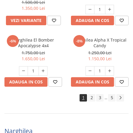
1.500,00 Lei
1.350,00 Lei
VEZI VARIANTE
ADAUGA IN COS
Narghilea El Bomber
Narghilea Alpha X Tropical
-6%
-8%
Apocalypse 4x4
Candy
1.750,00 Lei
1.250,00 Lei
1.650,00 Lei
1.150,00 Lei
ADAUGA IN COS
ADAUGA IN COS
1
2
3
5
...
Narghilea