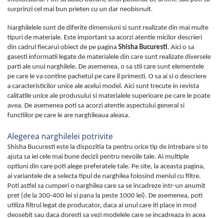
surprinzi cel mai bun prieten cu un dar neobisnuit.
Narghilelele sunt de diferite dimensiuni si sunt realizate din mai multe
tipuri de materiale. Este important sa acorzi atentie micilor descrieri
din cadrul fiecarui obiect de pe pagina
Shisha Bucuresti
. Aici o sa
gasesti informatii legate de materialele din care sunt realizate diversele
parti ale unui narghilele. De asemenea, o sa stii care sunt elementele
pe care le va contine pachetul pe care il primesti. O sa ai si o descriere
a caracteristicilor unice ale acelui model. Aici sunt trecute in revista
calitatile unice ale produsului si materialele superioare pe care le poate
avea. De asemenea poti sa acorzi atentie aspectului general si
functiilor pe care le are narghileaua aleasa.
Alegerea narghilelei potrivite
Shisha Bucuresti este la dispozitia ta pentru orice tip de intrebare si te
ajuta sa iei cele mai bune decizii pentru nevoile tale. Ai multiple
optiuni din care poti alege preferatele tale. Pe site, la aceasta pagina,
ai variantele de a selecta tipul de narghilea folosind meniul cu filtre.
Poti astfel sa cumperi o narghilea care sa se incadreze intr-un anumit
pret (de la 300-400 lei si pana la peste 1000 lei). De asemenea, poti
utiliza filtrul legat de producator, daca ai unul care iti place in mod
deosebit sau daca doresti sa vezi modelele care se incadreaza in acea