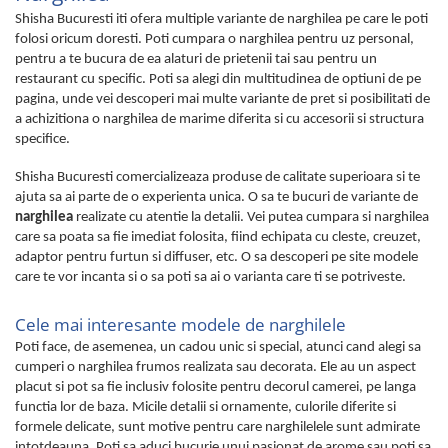
Shisha Bucuresti iti ofera multiple variante de narghilea pe care le poti
folosi oricum doresti. Poti cumpara o narghilea pentru uz personal,
pentru a te bucura de ea alaturi de prietenii tai sau pentru un
restaurant cu specific. Poti sa alegi din multitudinea de optiuni de pe
pagina, unde vei descoperi mai multe variante de pret si posibilitati de
a achizitiona o narghilea de marime diferita si cu accesorii si structura
specifice.
Shisha Bucuresti comercializeaza produse de calitate superioara si te
ajuta sa ai parte de o experienta unica. O sa te bucuri de variante de
narghilea
realizate cu atentie la detalii. Vei putea cumpara si narghilea
care sa poata sa fie imediat folosita, fiind echipata cu cleste, creuzet,
adaptor pentru furtun si diffuser, etc. O sa descoperi pe site modele
care te vor incanta si o sa poti sa ai o varianta care ti se potriveste.
Cele mai interesante modele de narghilele
Poti face, de asemenea, un cadou unic si special, atunci cand alegi sa
cumperi o narghilea frumos realizata sau decorata. Ele au un aspect
placut si pot sa fie inclusiv folosite pentru decorul camerei, pe langa
functia lor de baza. Micile detalii si ornamente, culorile diferite si
formele delicate, sunt motive pentru care narghilelele sunt admirate
intotdeauna. Poti sa aduci bucurie unui pasionat de arome sau poti sa