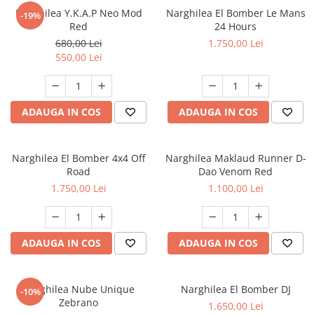
Narghilea Y.K.A.P Neo Mod
Narghilea El Bomber Le Mans
-19%
Red
24 Hours
680,00 Lei
1.750,00 Lei
550,00 Lei
ADAUGA IN COS
ADAUGA IN COS
Narghilea El Bomber 4x4 Off
Narghilea Maklaud Runner D-
Road
Dao Venom Red
1.750,00 Lei
1.100,00 Lei
ADAUGA IN COS
ADAUGA IN COS
Narghilea Nube Unique
Narghilea El Bomber DJ
-10%
Zebrano
1.650,00 Lei