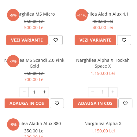
Narghilea MS Micro
Narghilea Aladin Alux 4.1
-9%
-11%
550,00 Lei
450,00 Lei
500,00 Lei
400,00 Lei
VEZI VARIANTE
VEZI VARIANTE
Narghilea MS Scandi 2.0 Pink
Narghilea Alpha X Hookah
-7%
Gold
Space X
750,00 Lei
1.150,00 Lei
700,00 Lei
ADAUGA IN COS
ADAUGA IN COS
Narghilea Aladin Alux 380
Narghilea Alpha X
-9%
350,00 Lei
1.150,00 Lei
320,00 Lei