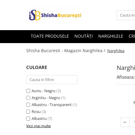
TOATE PRODUSELE
NOUTĂȚI
NARGHILELE
CR
Shisha Bucuresti - Magazin Narghilea /
Narghilea
Narghi
CULOARE
Afiseaza:
Auriu - Negru
(2)
Argintiu - Negru
(1)
Albastru - Transparent
(1)
Rosu
(3)
Albastru
(7)
Vezi mai multe