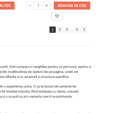
N COS
ADAUGA IN COS
1
2
3
5
...
 doresti. Poti cumpara o narghilea pentru uz personal, pentru a
legi din multitudinea de optiuni de pe pagina, unde vei
e diferita si cu accesorii si structura specifice.
 de o experienta unica. O sa te bucuri de variante de
 fie imediat folosita, fiind echipata cu cleste, creuzet,
si o sa poti sa ai o varianta care ti se potriveste.