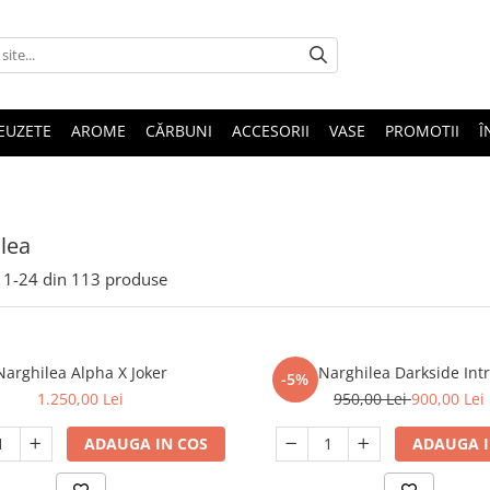
EUZETE
AROME
CĂRBUNI
ACCESORII
VASE
PROMOTII
Î
lea
1-
24
din
113
produse
Narghilea Alpha X Joker
Narghilea Darkside Int
-5%
1.250,00 Lei
950,00 Lei
900,00 Lei
ADAUGA IN COS
ADAUGA I