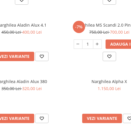
arghilea Aladin Alux 4.1
Narghilea MS Scandi 2.0 Pin
-7%
450,00 Lei
400,00 Lei
750,00 Lei
700,00 Lei
ADAUGA I
VEZI VARIANTE
arghilea Aladin Alux 380
Narghilea Alpha X
350,00 Lei
320,00 Lei
1.150,00 Lei
VEZI VARIANTE
VEZI VARIANTE