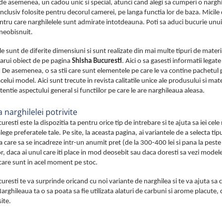
 de asemenea, un cadou unic si special, atunci cand alegi sa cumperi o narghi
 inclusiv folosite pentru decorul camerei, pe langa functia lor de baza. Micile d
tru care narghilelele sunt admirate intotdeauna. Poti sa aduci bucurie unui
neobisnuit.
le sunt de diferite dimensiuni si sunt realizate din mai multe tipuri de materi
carui obiect de pe pagina
Shisha Bucuresti
. Aici o sa gasesti informatii legat
. De asemenea, o sa stii care sunt elementele pe care le va contine pachetul pe c
acelui model. Aici sunt trecute in revista calitatile unice ale produsului si m
atentie aspectului general si functiilor pe care le are narghileaua aleasa.
 narghilelei potrivite
uresti este la dispozitia ta pentru orice tip de intrebare si te ajuta sa iei cel
lege preferatele tale. Pe site, la aceasta pagina, ai variantele de a selecta ti
a care sa se incadreze intr-un anumit pret (de la 300-400 lei si pana la peste 
, daca ai unul care iti place in mod deosebit sau daca doresti sa vezi modele
care sunt in acel moment pe stoc.
uresti te va surprinde oricand cu noi variante de narghilea si te va ajuta sa
 Narghileaua ta o sa poata sa fie utilizata alaturi de carbuni si arome placute
site.