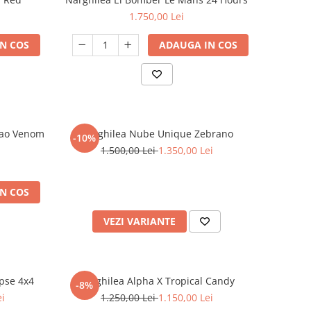
1.750,00 Lei
N COS
ADAUGA IN COS
Dao Venom
Narghilea Nube Unique Zebrano
-10%
1.500,00 Lei
1.350,00 Lei
N COS
VEZI VARIANTE
pse 4x4
Narghilea Alpha X Tropical Candy
-8%
ei
1.250,00 Lei
1.150,00 Lei