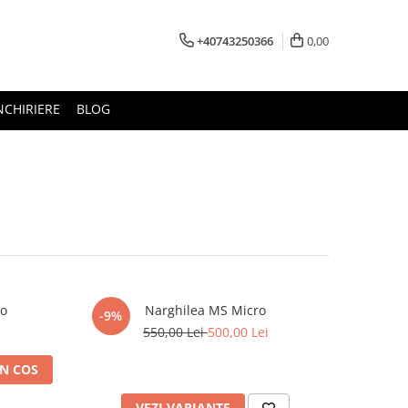
+40743250366
0,00
NCHIRIERE
BLOG
ro
Narghilea MS Micro
-9%
550,00 Lei
500,00 Lei
N COS
VEZI VARIANTE