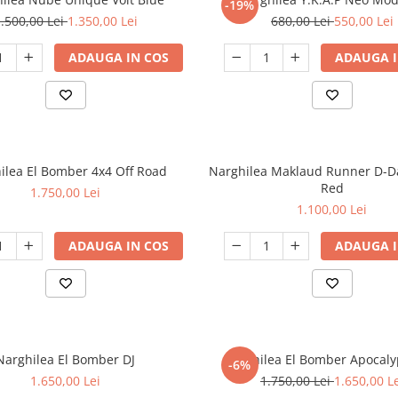
-19%
.500,00 Lei
1.350,00 Lei
680,00 Lei
550,00 Lei
ADAUGA IN COS
ADAUGA I
ilea El Bomber 4x4 Off Road
Narghilea Maklaud Runner D-
Red
1.750,00 Lei
1.100,00 Lei
ADAUGA IN COS
ADAUGA I
Narghilea El Bomber DJ
Narghilea El Bomber Apocaly
-6%
1.650,00 Lei
1.750,00 Lei
1.650,00 L