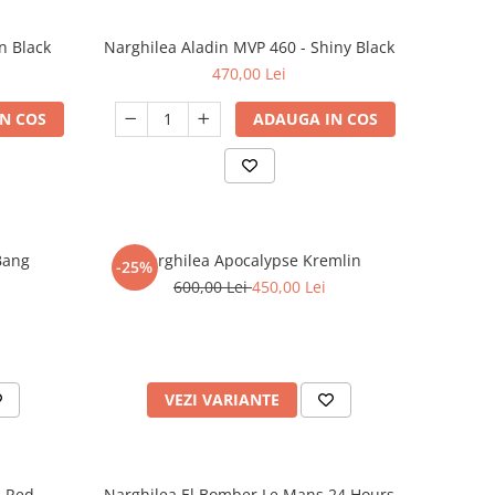
n Black
Narghilea Aladin MVP 460 - Shiny Black
470,00 Lei
N COS
ADAUGA IN COS
Bang
Narghilea Apocalypse Kremlin
-25%
600,00 Lei
450,00 Lei
VEZI VARIANTE
d Red
Narghilea El Bomber Le Mans 24 Hours