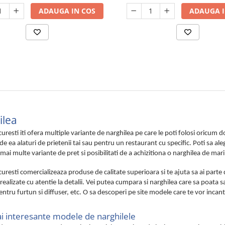
ADAUGA IN COS
ADAUGA I
ilea
uresti iti ofera multiple variante de narghilea pe care le poti folosi oricum
de ea alaturi de prietenii tai sau pentru un restaurant cu specific. Poti sa a
mai multe variante de pret si posibilitati de a achizitiona o narghilea de marim
uresti comercializeaza produse de calitate superioara si te ajuta sa ai parte
realizate cu atentie la detalii. Vei putea cumpara si narghilea care sa poata sa
ntru furtun si diffuser, etc. O sa descoperi pe site modele care te vor incanta 
i interesante modele de narghilele