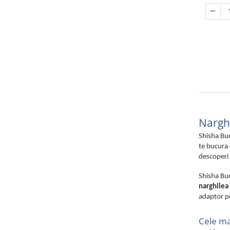
Nargh
Shisha Buc
te bucura 
descoperi 
Shisha Buc
narghilea
adaptor pe
Cele ma