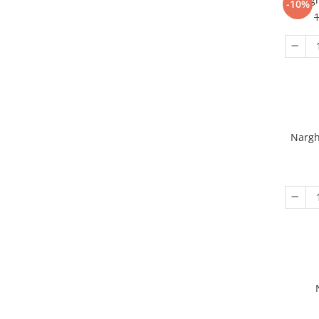
-10%
1
Nargh