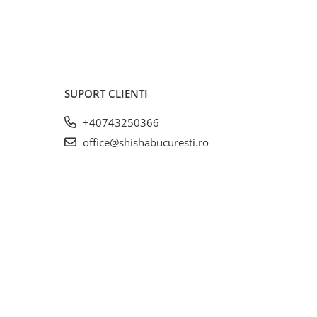
SUPORT CLIENTI
+40743250366
office@shishabucuresti.ro