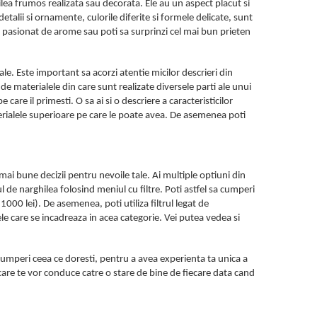
lea frumos realizata sau decorata. Ele au un aspect placut si
etalii si ornamente, culorile diferite si formele delicate, sunt
 pasionat de arome sau poti sa surprinzi cel mai bun prieten
ale. Este important sa acorzi atentie micilor descrieri din
e de materialele din care sunt realizate diversele parti ale unui
are il primesti. O sa ai si o descriere a caracteristicilor
aterialele superioare pe care le poate avea. De asemenea poti
e mai bune decizii pentru nevoile tale. Ai multiple optiuni din
pul de narghilea folosind meniul cu filtre. Poti astfel sa cumperi
1000 lei). De asemenea, poti utiliza filtrul legat de
le care se incadreaza in acea categorie. Vei putea vedea si
 cumperi ceea ce doresti, pentru a avea experienta ta unica a
, care te vor conduce catre o stare de bine de fiecare data cand