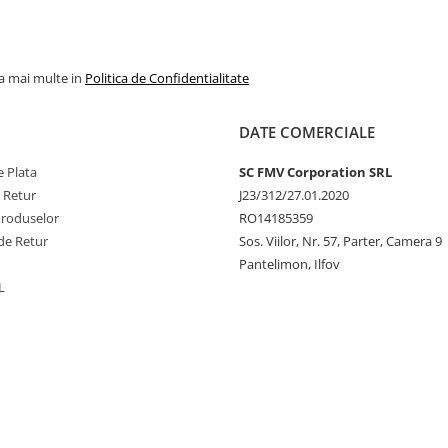
la mai multe in
Politica de Confidentialitate
DATE COMERCIALE
 Plata
SC FMV Corporation SRL
e Retur
J23/312/27.01.2020
Produselor
RO14185359
de Retur
Sos. Viilor, Nr. 57, Parter, Camera 9
Pantelimon, Ilfov
L