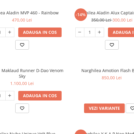
lea Aladin MVP 460 - Rainbow
Narghilea Aladin Alux Captai
-14%
470,00 Lei
350,00 Lei
300,00 Lei
ADAUGA IN COS
ADAUGA I
a Maklaud Runner D-Dao Venom
Narghilea Amotion Flash 
Sky
850,00 Lei
1.100,00 Lei
ADAUGA IN COS
VEZI VARIANTE
ilea Nube Unique Volt Blue
Narghilea Y.K.A.P Neo Mo