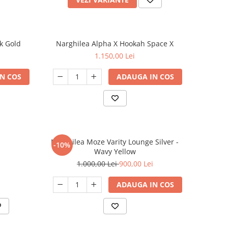
k Gold
Narghilea Alpha X Hookah Space X
1.150,00 Lei
N COS
ADAUGA IN COS
Narghilea Moze Varity Lounge Silver -
-10%
Wavy Yellow
1.000,00 Lei
900,00 Lei
ADAUGA IN COS