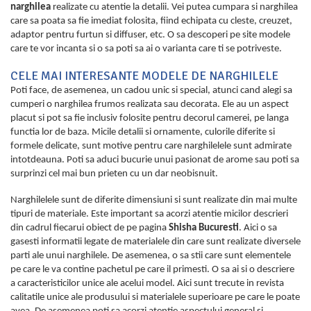
narghilea
realizate cu atentie la detalii. Vei putea cumpara si narghilea
care sa poata sa fie imediat folosita, fiind echipata cu cleste, creuzet,
adaptor pentru furtun si diffuser, etc. O sa descoperi pe site modele
care te vor incanta si o sa poti sa ai o varianta care ti se potriveste.
CELE MAI INTERESANTE MODELE DE NARGHILELE
Poti face, de asemenea, un cadou unic si special, atunci cand alegi sa
cumperi o narghilea frumos realizata sau decorata. Ele au un aspect
placut si pot sa fie inclusiv folosite pentru decorul camerei, pe langa
functia lor de baza. Micile detalii si ornamente, culorile diferite si
formele delicate, sunt motive pentru care narghilelele sunt admirate
intotdeauna. Poti sa aduci bucurie unui pasionat de arome sau poti sa
surprinzi cel mai bun prieten cu un dar neobisnuit.
Narghilelele sunt de diferite dimensiuni si sunt realizate din mai multe
tipuri de materiale. Este important sa acorzi atentie micilor descrieri
din cadrul fiecarui obiect de pe pagina
Shisha Bucuresti
. Aici o sa
gasesti informatii legate de materialele din care sunt realizate diversele
parti ale unui narghilele. De asemenea, o sa stii care sunt elementele
pe care le va contine pachetul pe care il primesti. O sa ai si o descriere
a caracteristicilor unice ale acelui model. Aici sunt trecute in revista
calitatile unice ale produsului si materialele superioare pe care le poate