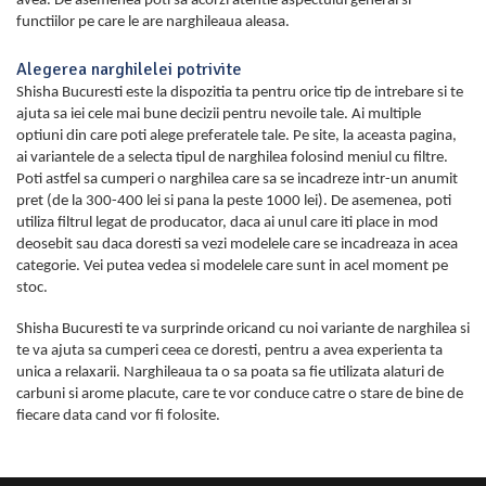
avea. De asemenea poti sa acorzi atentie aspectului general si
functiilor pe care le are narghileaua aleasa.
Alegerea narghilelei potrivite
Shisha Bucuresti este la dispozitia ta pentru orice tip de intrebare si te
ajuta sa iei cele mai bune decizii pentru nevoile tale. Ai multiple
optiuni din care poti alege preferatele tale. Pe site, la aceasta pagina,
ai variantele de a selecta tipul de narghilea folosind meniul cu filtre.
Poti astfel sa cumperi o narghilea care sa se incadreze intr-un anumit
pret (de la 300-400 lei si pana la peste 1000 lei). De asemenea, poti
utiliza filtrul legat de producator, daca ai unul care iti place in mod
deosebit sau daca doresti sa vezi modelele care se incadreaza in acea
categorie. Vei putea vedea si modelele care sunt in acel moment pe
stoc.
Shisha Bucuresti te va surprinde oricand cu noi variante de narghilea si
te va ajuta sa cumperi ceea ce doresti, pentru a avea experienta ta
unica a relaxarii. Narghileaua ta o sa poata sa fie utilizata alaturi de
carbuni si arome placute, care te vor conduce catre o stare de bine de
fiecare data cand vor fi folosite.