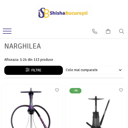
NARGHILEA
Afiseaza:
1-
24
din
113
produse
FILTRE
-5%