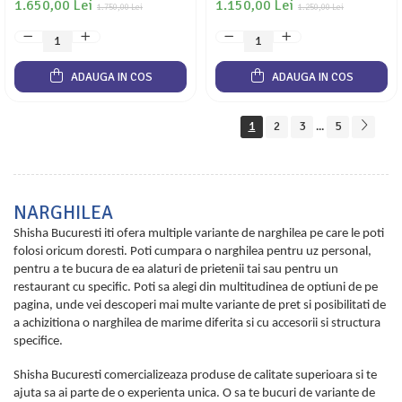
1.650,00 Lei
1.150,00 Lei
1.750,00 Lei
1.250,00 Lei
ADAUGA IN COS
ADAUGA IN COS
1
2
3
5
...
NARGHILEA
Shisha Bucuresti iti ofera multiple variante de narghilea pe care le poti
folosi oricum doresti. Poti cumpara o narghilea pentru uz personal,
pentru a te bucura de ea alaturi de prietenii tai sau pentru un
restaurant cu specific. Poti sa alegi din multitudinea de optiuni de pe
pagina, unde vei descoperi mai multe variante de pret si posibilitati de
a achizitiona o narghilea de marime diferita si cu accesorii si structura
specifice.
Shisha Bucuresti comercializeaza produse de calitate superioara si te
ajuta sa ai parte de o experienta unica. O sa te bucuri de variante de