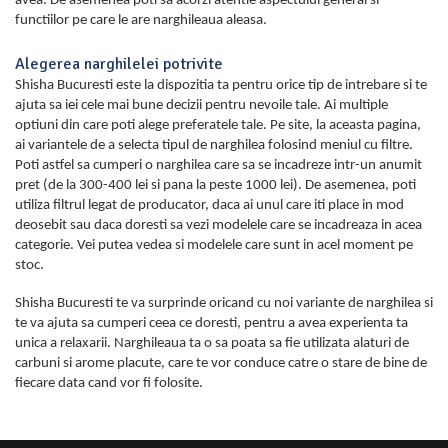
avea. De asemenea poti sa acorzi atentie aspectului general si
functiilor pe care le are narghileaua aleasa.
Alegerea narghilelei potrivite
Shisha Bucuresti este la dispozitia ta pentru orice tip de intrebare si te
ajuta sa iei cele mai bune decizii pentru nevoile tale. Ai multiple
optiuni din care poti alege preferatele tale. Pe site, la aceasta pagina,
ai variantele de a selecta tipul de narghilea folosind meniul cu filtre.
Poti astfel sa cumperi o narghilea care sa se incadreze intr-un anumit
pret (de la 300-400 lei si pana la peste 1000 lei). De asemenea, poti
utiliza filtrul legat de producator, daca ai unul care iti place in mod
deosebit sau daca doresti sa vezi modelele care se incadreaza in acea
categorie. Vei putea vedea si modelele care sunt in acel moment pe
stoc.
Shisha Bucuresti te va surprinde oricand cu noi variante de narghilea si
te va ajuta sa cumperi ceea ce doresti, pentru a avea experienta ta
unica a relaxarii. Narghileaua ta o sa poata sa fie utilizata alaturi de
carbuni si arome placute, care te vor conduce catre o stare de bine de
fiecare data cand vor fi folosite.