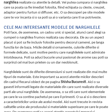
narghilea
realizate cu atentie la detalii. Vei putea cumpara si narghilea
care sa poata sa fie imediat folosita, fiind echipata cu cleste, creuzet,
adaptor pentru furtun si diffuser, etc. O sa descoperi pe site modele
care te vor incanta si o sa poti sa ai o varianta care ti se potriveste.
CELE MAI INTERESANTE MODELE DE NARGHILELE
Poti face, de asemenea, un cadou unic si special, atunci cand alegi sa
cumperi o narghilea frumos realizata sau decorata. Ele au un aspect
placut si pot sa fie inclusiv folosite pentru decorul camerei, pe langa
functia lor de baza. Micile detalii si ornamente, culorile diferite si
formele delicate, sunt motive pentru care narghilelele sunt admirate
intotdeauna. Poti sa aduci bucurie unui pasionat de arome sau poti sa
surprinzi cel mai bun prieten cu un dar neobisnuit.
Narghilelele sunt de diferite dimensiuni si sunt realizate din mai multe
tipuri de materiale. Este important sa acorzi atentie micilor descrieri
din cadrul fiecarui obiect de pe pagina
Shisha Bucuresti
. Aici o sa
gasesti informatii legate de materialele din care sunt realizate diversele
parti ale unui narghilele. De asemenea, o sa stii care sunt elementele
pe care le va contine pachetul pe care il primesti. O sa ai si o descriere
a caracteristicilor unice ale acelui model. Aici sunt trecute in revista
calitatile unice ale produsului si materialele superioare pe care le poate