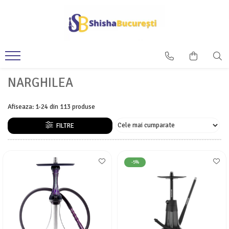
NARGHILEA
Afiseaza:
1-
24
din
113
produse
FILTRE
-5%