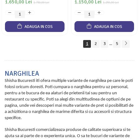
1.650,00 Lei
1.150,00 Lei
1.750,00 Lei
1.250,00 Lei
ADAUGA IN COS
ADAUGA IN COS
1
2
3
5
...
NARGHILEA
Shisha Bucuresti iti ofera multiple variante de narghilea pe care le poti
folosi oricum doresti. Poti cumpara o narghilea pentru uz personal,
pentru a te bucura de ea alaturi de prietenii tai sau pentru un
restaurant cu specific. Poti sa alegi din multitudinea de optiuni de pe
pagina, unde vei descoperi mai multe variante de pret si posibilitati de
a achizitiona o narghilea de marime diferita si cu accesorii si structura
specifice.
Shisha Bucuresti comercializeaza produse de calitate superioara si te
ajuta sa ai parte de o experienta unica. O sa te bucuri de variante de