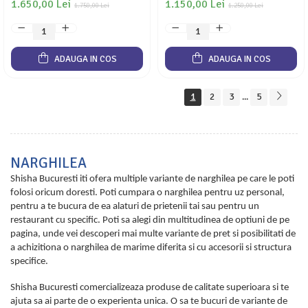
1.650,00 Lei
1.150,00 Lei
1.750,00 Lei
1.250,00 Lei
ADAUGA IN COS
ADAUGA IN COS
1
2
3
5
...
NARGHILEA
Shisha Bucuresti iti ofera multiple variante de narghilea pe care le poti
folosi oricum doresti. Poti cumpara o narghilea pentru uz personal,
pentru a te bucura de ea alaturi de prietenii tai sau pentru un
restaurant cu specific. Poti sa alegi din multitudinea de optiuni de pe
pagina, unde vei descoperi mai multe variante de pret si posibilitati de
a achizitiona o narghilea de marime diferita si cu accesorii si structura
specifice.
Shisha Bucuresti comercializeaza produse de calitate superioara si te
ajuta sa ai parte de o experienta unica. O sa te bucuri de variante de