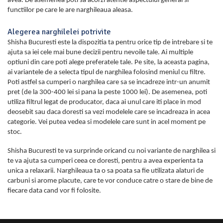
avea. De asemenea poti sa acorzi atentie aspectului general si
functiilor pe care le are narghileaua aleasa.
Alegerea narghilelei potrivite
Shisha Bucuresti este la dispozitia ta pentru orice tip de intrebare si te
ajuta sa iei cele mai bune decizii pentru nevoile tale. Ai multiple
optiuni din care poti alege preferatele tale. Pe site, la aceasta pagina,
ai variantele de a selecta tipul de narghilea folosind meniul cu filtre.
Poti astfel sa cumperi o narghilea care sa se incadreze intr-un anumit
pret (de la 300-400 lei si pana la peste 1000 lei). De asemenea, poti
utiliza filtrul legat de producator, daca ai unul care iti place in mod
deosebit sau daca doresti sa vezi modelele care se incadreaza in acea
categorie. Vei putea vedea si modelele care sunt in acel moment pe
stoc.
Shisha Bucuresti te va surprinde oricand cu noi variante de narghilea si
te va ajuta sa cumperi ceea ce doresti, pentru a avea experienta ta
unica a relaxarii. Narghileaua ta o sa poata sa fie utilizata alaturi de
carbuni si arome placute, care te vor conduce catre o stare de bine de
fiecare data cand vor fi folosite.