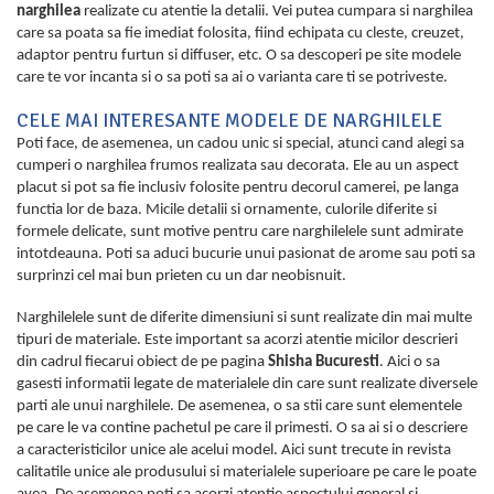
narghilea
realizate cu atentie la detalii. Vei putea cumpara si narghilea
care sa poata sa fie imediat folosita, fiind echipata cu cleste, creuzet,
adaptor pentru furtun si diffuser, etc. O sa descoperi pe site modele
care te vor incanta si o sa poti sa ai o varianta care ti se potriveste.
CELE MAI INTERESANTE MODELE DE NARGHILELE
Poti face, de asemenea, un cadou unic si special, atunci cand alegi sa
cumperi o narghilea frumos realizata sau decorata. Ele au un aspect
placut si pot sa fie inclusiv folosite pentru decorul camerei, pe langa
functia lor de baza. Micile detalii si ornamente, culorile diferite si
formele delicate, sunt motive pentru care narghilelele sunt admirate
intotdeauna. Poti sa aduci bucurie unui pasionat de arome sau poti sa
surprinzi cel mai bun prieten cu un dar neobisnuit.
Narghilelele sunt de diferite dimensiuni si sunt realizate din mai multe
tipuri de materiale. Este important sa acorzi atentie micilor descrieri
din cadrul fiecarui obiect de pe pagina
Shisha Bucuresti
. Aici o sa
gasesti informatii legate de materialele din care sunt realizate diversele
parti ale unui narghilele. De asemenea, o sa stii care sunt elementele
pe care le va contine pachetul pe care il primesti. O sa ai si o descriere
a caracteristicilor unice ale acelui model. Aici sunt trecute in revista
calitatile unice ale produsului si materialele superioare pe care le poate