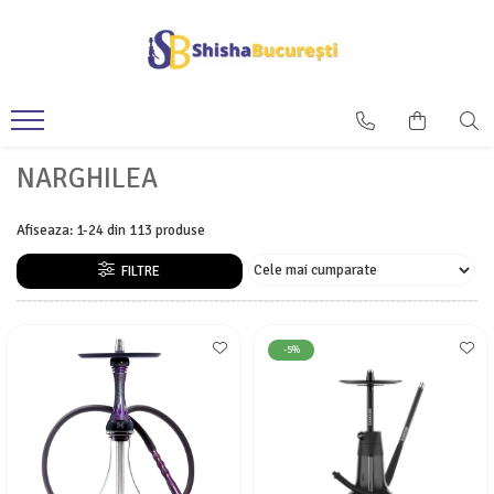
NARGHILEA
Afiseaza:
1-
24
din
113
produse
FILTRE
-5%