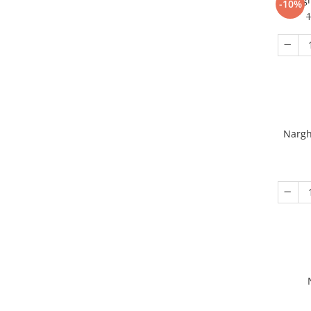
-10%
1
Nargh