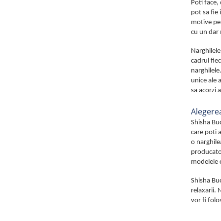
Poti face,
pot sa fie
motive pen
cu un dar 
Narghilele
cadrul fie
narghilele
unice ale 
sa acorzi 
Alegerea
Shisha Buc
care poti a
o narghile
producator
modelele 
Shisha Buc
relaxarii.
vor fi folo