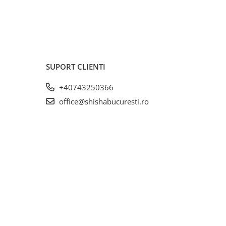
SUPORT CLIENTI
+40743250366
office@shishabucuresti.ro