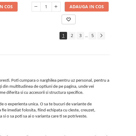
N COS
ADAUGA IN COS
1
2
3
5
...
 doresti. Poti cumpara o narghilea pentru uz personal, pentru a
legi din multitudinea de optiuni de pe pagina, unde vei
e diferita si cu accesorii si structura specifice.
 de o experienta unica. O sa te bucuri de variante de
 fie imediat folosita, fiind echipata cu cleste, creuzet,
si o sa poti sa ai o varianta care ti se potriveste.