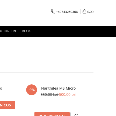
+40743250366
0,00
NCHIRIERE
BLOG
ro
Narghilea MS Micro
-9%
550,00 Lei
500,00 Lei
N COS
VEZI VARIANTE