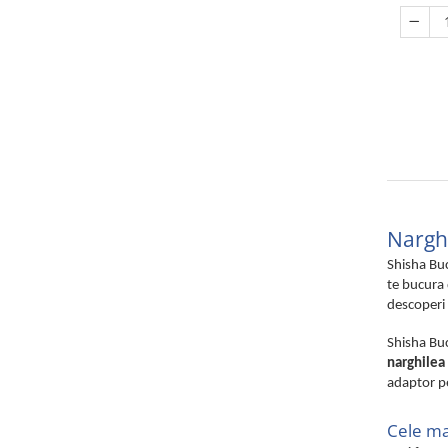
Nargh
Shisha Buc
te bucura 
descoperi 
Shisha Buc
narghilea
adaptor pe
Cele ma