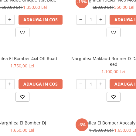
-19%
.500,00 Lei
1.350,00 Lei
680,00 Lei
550,00 Lei
ADAUGA IN COS
ADAUGA I
ilea El Bomber 4x4 Off Road
Narghilea Maklaud Runner D-
Red
1.750,00 Lei
1.100,00 Lei
ADAUGA IN COS
ADAUGA I
Narghilea El Bomber DJ
Narghilea El Bomber Apocaly
-6%
1.650,00 Lei
1.750,00 Lei
1.650,00 L