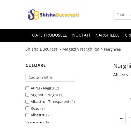
TOATE PRODUSELE
NOUTĂȚI
NARGHILELE
CR
Shisha Bucuresti - Magazin Narghilea /
Narghilea
Narghi
CULOARE
Afiseaza:
Auriu - Negru
(2)
Argintiu - Negru
(1)
Albastru - Transparent
(1)
Rosu
(3)
Albastru
(7)
Vezi mai multe