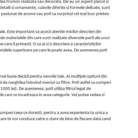
lea frumos realizata sau decorata. Ele au un aspect placut si
etalii si ornamente, culorile diferite si formele delicate, sunt
 pasionat de arome sau poti sa surprinzi cel mai bun prieten
ale. Este important sa acorzi atentie micilor descrieri din
e de materialele din care sunt realizate diversele parti ale unui
are il primesti. O sa ai si o descriere a caracteristicilor
aterialele superioare pe care le poate avea. De asemenea poti
e mai bune decizii pentru nevoile tale. Ai multiple optiuni din
pul de narghilea folosind meniul cu filtre. Poti astfel sa cumperi
1000 lei). De asemenea, poti utiliza filtrul legat de
le care se incadreaza in acea categorie. Vei putea vedea si
 cumperi ceea ce doresti, pentru a avea experienta ta unica a
, care te vor conduce catre o stare de bine de fiecare data cand