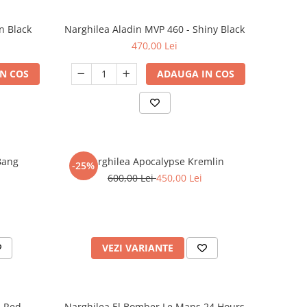
n Black
Narghilea Aladin MVP 460 - Shiny Black
470,00 Lei
N COS
ADAUGA IN COS
Bang
Narghilea Apocalypse Kremlin
-25%
600,00 Lei
450,00 Lei
VEZI VARIANTE
d Red
Narghilea El Bomber Le Mans 24 Hours