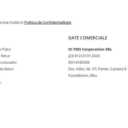
la mai multe in
Politica de Confidentialitate
DATE COMERCIALE
 Plata
SC FMV Corporation SRL
e Retur
J23/312/27.01.2020
Produselor
RO14185359
de Retur
Sos. Viilor, Nr. 57, Parter, Camera 9
Pantelimon, Ilfov
L