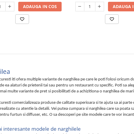
ADAUGA IN COS
ADAUGA I
ilea
uresti iti ofera multiple variante de narghilea pe care le poti folosi oricum
de ea alaturi de prietenii tai sau pentru un restaurant cu specific. Poti sa a
mai multe variante de pret si posibilitati de a achizitiona o narghilea de marim
uresti comercializeaza produse de calitate superioara si te ajuta sa ai parte
realizate cu atentie la detalii. Vei putea cumpara si narghilea care sa poata sa
ntru furtun si diffuser, etc. O sa descoperi pe site modele care te vor incanta 
i interesante modele de narghilele