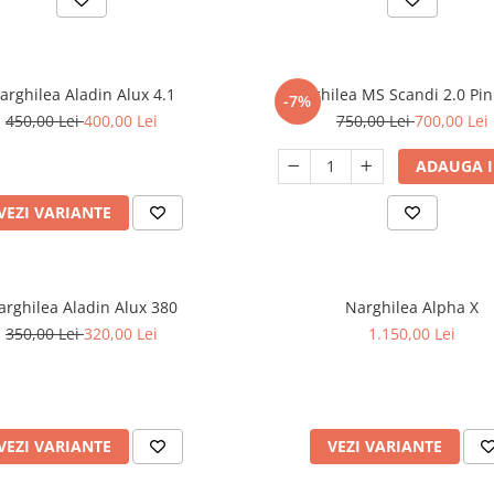
arghilea Aladin Alux 4.1
Narghilea MS Scandi 2.0 Pin
-7%
450,00 Lei
400,00 Lei
750,00 Lei
700,00 Lei
ADAUGA I
VEZI VARIANTE
arghilea Aladin Alux 380
Narghilea Alpha X
350,00 Lei
320,00 Lei
1.150,00 Lei
VEZI VARIANTE
VEZI VARIANTE