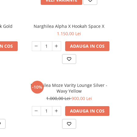
k Gold
Narghilea Alpha X Hookah Space X
1.150,00 Lei
N COS
ADAUGA IN COS
Narghilea Moze Varity Lounge Silver -
-10%
Wavy Yellow
1.000,00 Lei
900,00 Lei
ADAUGA IN COS