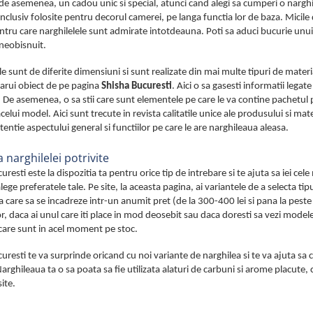
 de asemenea, un cadou unic si special, atunci cand alegi sa cumperi o narghi
 inclusiv folosite pentru decorul camerei, pe langa functia lor de baza. Micile d
tru care narghilelele sunt admirate intotdeauna. Poti sa aduci bucurie unui
neobisnuit.
le sunt de diferite dimensiuni si sunt realizate din mai multe tipuri de materi
carui obiect de pe pagina
Shisha Bucuresti
. Aici o sa gasesti informatii legat
. De asemenea, o sa stii care sunt elementele pe care le va contine pachetul pe c
acelui model. Aici sunt trecute in revista calitatile unice ale produsului si m
atentie aspectului general si functiilor pe care le are narghileaua aleasa.
 narghilelei potrivite
uresti este la dispozitia ta pentru orice tip de intrebare si te ajuta sa iei cel
lege preferatele tale. Pe site, la aceasta pagina, ai variantele de a selecta ti
a care sa se incadreze intr-un anumit pret (de la 300-400 lei si pana la peste 
, daca ai unul care iti place in mod deosebit sau daca doresti sa vezi modele
care sunt in acel moment pe stoc.
uresti te va surprinde oricand cu noi variante de narghilea si te va ajuta sa
 Narghileaua ta o sa poata sa fie utilizata alaturi de carbuni si arome placute
site.