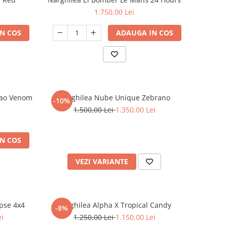
1.750,00 Lei
N COS
ADAUGA IN COS
Dao Venom
Narghilea Nube Unique Zebrano
-10%
1.500,00 Lei
1.350,00 Lei
N COS
VEZI VARIANTE
pse 4x4
Narghilea Alpha X Tropical Candy
-8%
ei
1.250,00 Lei
1.150,00 Lei