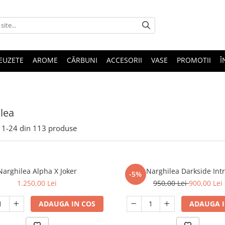
EUZETE
AROME
CĂRBUNI
ACCESORII
VASE
PROMOTII
Î
lea
1-
24
din
113
produse
Narghilea Alpha X Joker
Narghilea Darkside Int
-5%
1.250,00 Lei
950,00 Lei
900,00 Lei
ADAUGA IN COS
ADAUGA I