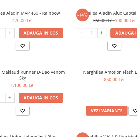
lea Aladin MVP 460 - Rainbow
Narghilea Aladin Alux Captai
-14%
470,00 Lei
350,00 Lei
300,00 Lei
ADAUGA IN COS
ADAUGA I
a Maklaud Runner D-Dao Venom
Narghilea Amotion Flash 
Sky
850,00 Lei
1.100,00 Lei
ADAUGA IN COS
VEZI VARIANTE
ilea Nube Unique Volt Blue
Narghilea Y.K.A.P Neo Mo