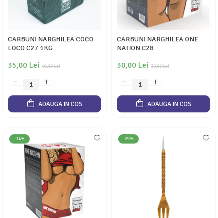
CARBUNI NARGHILEA COCO
CARBUNI NARGHILEA ONE
LOCO C27 1KG
NATION C28
35,00 Lei
30,00 Lei
40,00 Lei
35,00 Lei
ADAUGA IN COS
ADAUGA IN COS
-14%
-29%