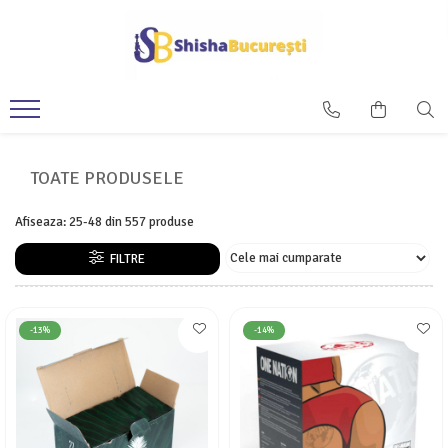
TOATE PRODUSELE
Afiseaza:
25-
48
din
557
produse
FILTRE
-13%
-14%