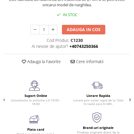
oricarui model de narghilea.
IN STOC
ADAUGA IN COS
Cod Produs:
C1230
Ai nevoie de ajutor?
+40743250366
Adauga la Favorite
Cere informatii
Suport Online
Livrare Rapida
Consultanta la achizitie L-V 10:00 -
Livrare prin curier rapid de la 15lei
18:00
în toată țara în 48h.
Brand-uri originale
Plata card
Produse originale direct de la