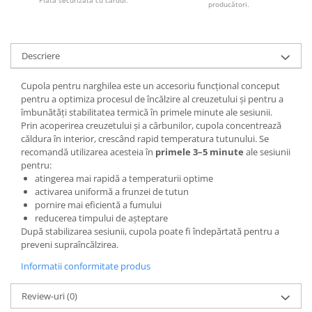
Plată securizată cu cardul.
producători.
Descriere
Cupola pentru narghilea este un accesoriu funcțional conceput
pentru a optimiza procesul de încălzire al creuzetului și pentru a
îmbunătăți stabilitatea termică în primele minute ale sesiunii.
Prin acoperirea creuzetului și a cărbunilor, cupola concentrează
căldura în interior, crescând rapid temperatura tutunului. Se
recomandă utilizarea acesteia în
primele 3–5 minute
ale sesiunii
pentru:
atingerea mai rapidă a temperaturii optime
activarea uniformă a frunzei de tutun
pornire mai eficientă a fumului
reducerea timpului de așteptare
După stabilizarea sesiunii, cupola poate fi îndepărtată pentru a
preveni supraîncălzirea.
Informatii conformitate produs
Review-uri
(0)