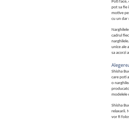
Poti face,
pot sa fie
motive pen
cu un dar 
Narghilele
cadrul fie
narghilele
unice ale 
sa acorzi 
Alegerea
Shisha Buc
care poti a
o narghile
producator
modelele 
Shisha Buc
relaxarii.
vor fi folo