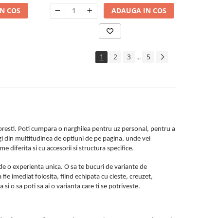
N COS
ADAUGA IN COS
1
2
3
5
...
 doresti. Poti cumpara o narghilea pentru uz personal, pentru a
legi din multitudinea de optiuni de pe pagina, unde vei
e diferita si cu accesorii si structura specifice.
 de o experienta unica. O sa te bucuri de variante de
 fie imediat folosita, fiind echipata cu cleste, creuzet,
si o sa poti sa ai o varianta care ti se potriveste.