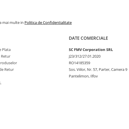
la mai multe in
Politica de Confidentialitate
DATE COMERCIALE
 Plata
SC FMV Corporation SRL
e Retur
J23/312/27.01.2020
Produselor
RO14185359
de Retur
Sos. Viilor, Nr. 57, Parter, Camera 9
Pantelimon, Ilfov
L