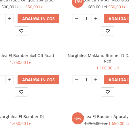
-19%
.500,00 Lei
1.350,00 Lei
680,00 Lei
550,00 Lei
ADAUGA IN COS
ADAUGA I
ilea El Bomber 4x4 Off Road
Narghilea Maklaud Runner D-
Red
1.750,00 Lei
1.100,00 Lei
ADAUGA IN COS
ADAUGA I
Narghilea El Bomber DJ
Narghilea El Bomber Apocaly
-6%
1.650,00 Lei
1.750,00 Lei
1.650,00 L