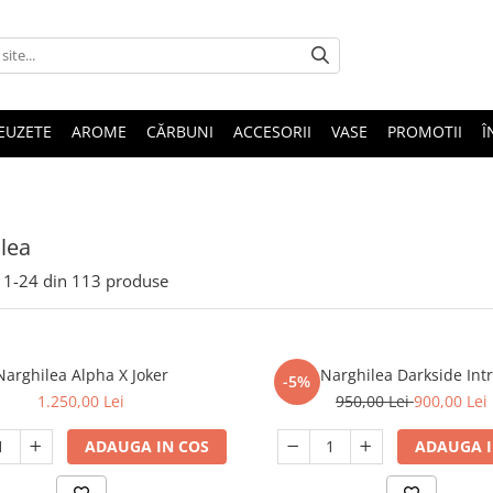
EUZETE
AROME
CĂRBUNI
ACCESORII
VASE
PROMOTII
Î
lea
1-
24
din
113
produse
Narghilea Alpha X Joker
Narghilea Darkside Int
-5%
1.250,00 Lei
950,00 Lei
900,00 Lei
ADAUGA IN COS
ADAUGA I