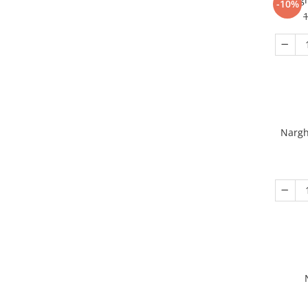
-10%
1
Nargh