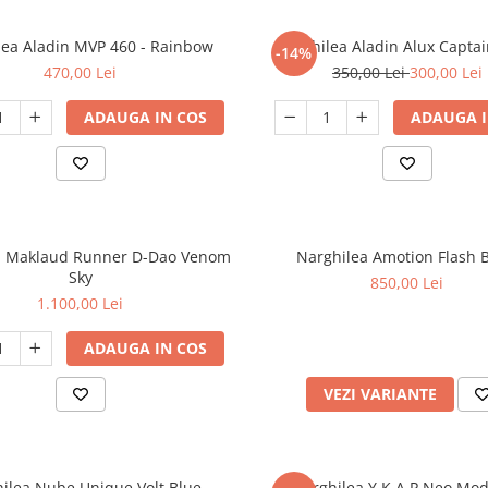
lea Aladin MVP 460 - Rainbow
Narghilea Aladin Alux Captai
-14%
470,00 Lei
350,00 Lei
300,00 Lei
ADAUGA IN COS
ADAUGA I
a Maklaud Runner D-Dao Venom
Narghilea Amotion Flash 
Sky
850,00 Lei
1.100,00 Lei
ADAUGA IN COS
VEZI VARIANTE
ilea Nube Unique Volt Blue
Narghilea Y.K.A.P Neo Mo