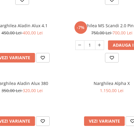
arghilea Aladin Alux 4.1
Narghilea MS Scandi 2.0 Pin
-7%
450,00 Lei
400,00 Lei
750,00 Lei
700,00 Lei
ADAUGA I
VEZI VARIANTE
arghilea Aladin Alux 380
Narghilea Alpha X
350,00 Lei
320,00 Lei
1.150,00 Lei
VEZI VARIANTE
VEZI VARIANTE