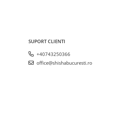
SUPORT CLIENTI
+40743250366
office@shishabucuresti.ro