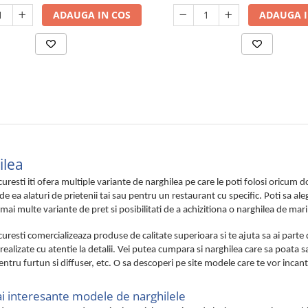
ADAUGA IN COS
ADAUGA I
ilea
uresti iti ofera multiple variante de narghilea pe care le poti folosi oricum
de ea alaturi de prietenii tai sau pentru un restaurant cu specific. Poti sa a
mai multe variante de pret si posibilitati de a achizitiona o narghilea de marim
uresti comercializeaza produse de calitate superioara si te ajuta sa ai parte
realizate cu atentie la detalii. Vei putea cumpara si narghilea care sa poata sa
ntru furtun si diffuser, etc. O sa descoperi pe site modele care te vor incanta 
i interesante modele de narghilele