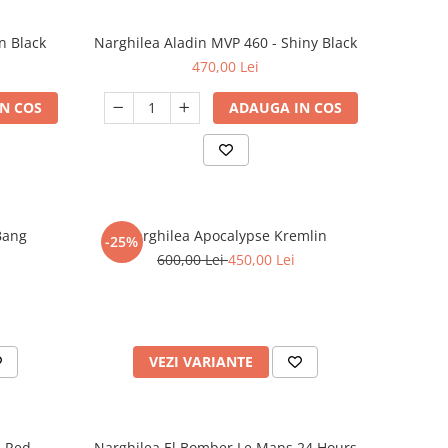
n Black
Narghilea Aladin MVP 460 - Shiny Black
470,00 Lei
N COS
ADAUGA IN COS
Bang
Narghilea Apocalypse Kremlin
-25%
600,00 Lei
450,00 Lei
VEZI VARIANTE
d Red
Narghilea El Bomber Le Mans 24 Hours