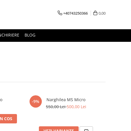
+40743250366
0,00
NCHIRIERE
BLOG
ro
Narghilea MS Micro
-9%
550,00 Lei
500,00 Lei
N COS
VEZI VARIANTE