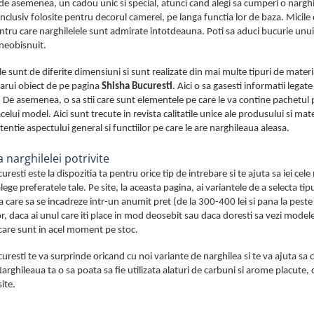
 de asemenea, un cadou unic si special, atunci cand alegi sa cumperi o narghi
 inclusiv folosite pentru decorul camerei, pe langa functia lor de baza. Micile d
tru care narghilelele sunt admirate intotdeauna. Poti sa aduci bucurie unui
neobisnuit.
le sunt de diferite dimensiuni si sunt realizate din mai multe tipuri de materi
carui obiect de pe pagina
Shisha Bucuresti
. Aici o sa gasesti informatii legat
. De asemenea, o sa stii care sunt elementele pe care le va contine pachetul pe c
acelui model. Aici sunt trecute in revista calitatile unice ale produsului si m
atentie aspectului general si functiilor pe care le are narghileaua aleasa.
 narghilelei potrivite
uresti este la dispozitia ta pentru orice tip de intrebare si te ajuta sa iei cel
lege preferatele tale. Pe site, la aceasta pagina, ai variantele de a selecta ti
a care sa se incadreze intr-un anumit pret (de la 300-400 lei si pana la peste 
, daca ai unul care iti place in mod deosebit sau daca doresti sa vezi modele
care sunt in acel moment pe stoc.
uresti te va surprinde oricand cu noi variante de narghilea si te va ajuta sa
 Narghileaua ta o sa poata sa fie utilizata alaturi de carbuni si arome placute
site.