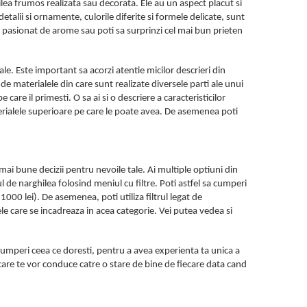
lea frumos realizata sau decorata. Ele au un aspect placut si
etalii si ornamente, culorile diferite si formele delicate, sunt
 pasionat de arome sau poti sa surprinzi cel mai bun prieten
ale. Este important sa acorzi atentie micilor descrieri din
e de materialele din care sunt realizate diversele parti ale unui
are il primesti. O sa ai si o descriere a caracteristicilor
aterialele superioare pe care le poate avea. De asemenea poti
e mai bune decizii pentru nevoile tale. Ai multiple optiuni din
pul de narghilea folosind meniul cu filtre. Poti astfel sa cumperi
1000 lei). De asemenea, poti utiliza filtrul legat de
le care se incadreaza in acea categorie. Vei putea vedea si
 cumperi ceea ce doresti, pentru a avea experienta ta unica a
, care te vor conduce catre o stare de bine de fiecare data cand