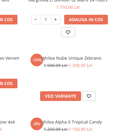
1.750,00 Lei
N COS
ADAUGA IN COS
Dao Venom
Narghilea Nube Unique Zebrano
-10%
1.500,00 Lei
1.350,00 Lei
N COS
VEZI VARIANTE
pse 4x4
Narghilea Alpha X Tropical Candy
-8%
ei
1.250,00 Lei
1.150,00 Lei