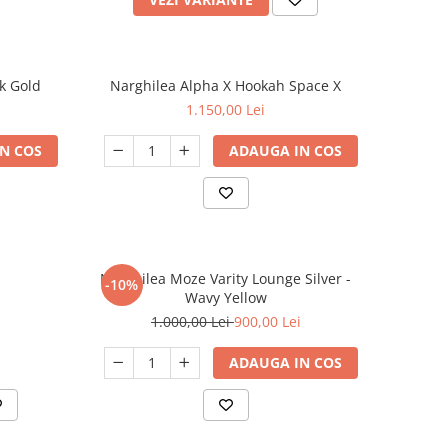
k Gold
Narghilea Alpha X Hookah Space X
1.150,00 Lei
N COS
ADAUGA IN COS
Narghilea Moze Varity Lounge Silver -
-10%
Wavy Yellow
1.000,00 Lei
900,00 Lei
ADAUGA IN COS