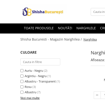
TOATE PRODUSELE
NOUTĂȚI
NARGHILELE
CR
Shisha Bucuresti - Magazin Narghilea /
Narghilea
Narghi
CULOARE
Afiseaza:
Auriu - Negru
(2)
Argintiu - Negru
(1)
Albastru - Transparent
(1)
Rosu
(3)
Albastru
(7)
Vezi mai multe