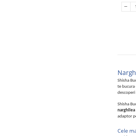
Nargh
Shisha Buc
te bucura 
descoperi 
Shisha Buc
narghilea
adaptor pe
Cele ma