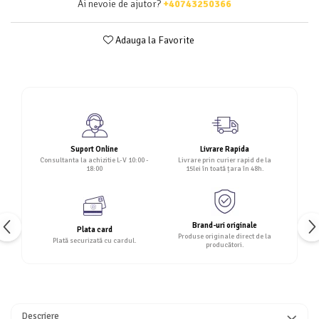
Ai nevoie de ajutor?
+40743250366
Adauga la Favorite
Suport Online
Livrare Rapida
Consultanta la achizitie L-V 10:00 -
Livrare prin curier rapid de la
18:00
15lei în toată țara în 48h.
Brand-uri originale
Plata card
Produse originale direct de la
Plată securizată cu cardul.
producători.
Descriere