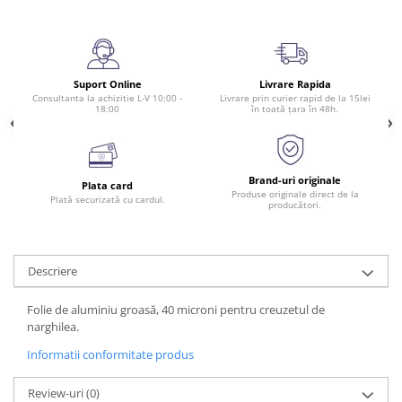
Suport Online
Livrare Rapida
Consultanta la achizitie L-V 10:00 -
Livrare prin curier rapid de la 15lei
18:00
în toată țara în 48h.
Brand-uri originale
Plata card
Produse originale direct de la
Plată securizată cu cardul.
producători.
Descriere
Folie de aluminiu groasă, 40 microni pentru creuzetul de
narghilea.
Informatii conformitate produs
Review-uri
(0)