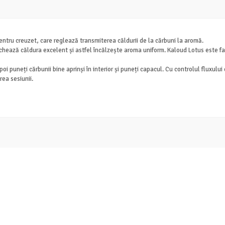
entru creuzet, care reglează transmiterea căldurii de la cărbuni la aromă.
ochează căldura excelent și astfel încălzește aroma uniform. Kaloud Lotus este fa
 puneți cărbunii bine aprinși în interior și puneți capacul. Cu controlul fluxului
rea sesiunii.