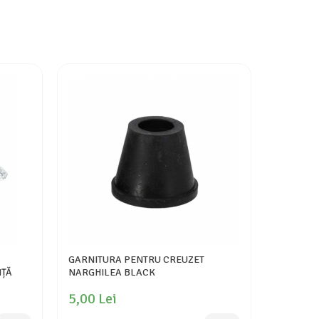
-17%
GARNITURA PENTRU CREUZET
APRINZA
NȚĂ
NARGHILEA BLACK
CARBUNI
5,00 Lei
75,00 