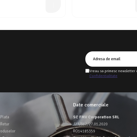
Vreau sa primesc newsletter 
Confidentialitate
Date comerciale
Plata
SC FMV Corporation SRL
 Retur
J23/312/27.01.2020
roduselor
RO14185359