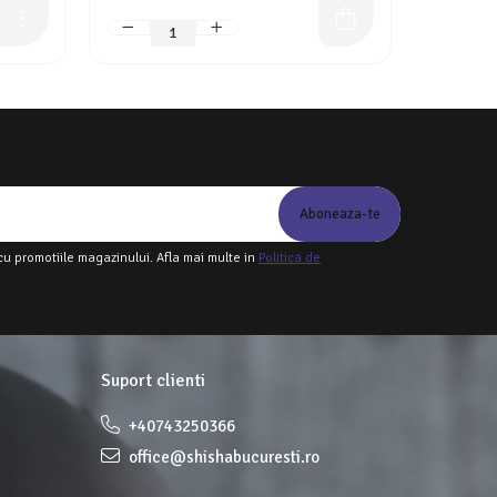
cu promotiile magazinului. Afla mai multe in
Politica de
Suport clienti
+40743250366
office@shishabucuresti.ro