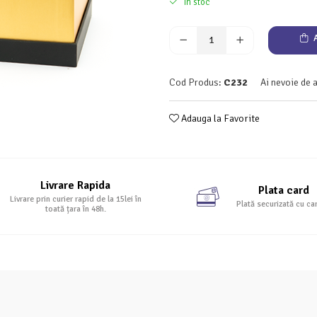
In stoc
A
Cod Produs:
C232
Ai nevoie de 
Adauga la Favorite
Livrare Rapida
Plata card
Livrare prin curier rapid de la 15lei în
Plată securizată cu ca
toată țara în 48h.