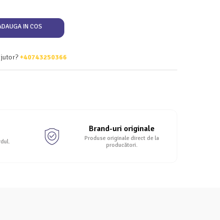
DAUGA IN COS
ajutor?
+40743250366
Brand-uri originale
Produse originale direct de la
rdul.
producători.