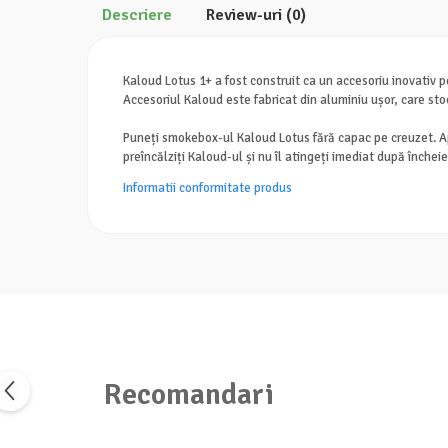
Descriere
Review-uri
(0)
Kaloud Lotus 1+ a fost construit ca un accesoriu inovativ p
Accesoriul Kaloud este fabricat din aluminiu ușor, care st
Puneți smokebox-ul Kaloud Lotus fără capac pe creuzet. Apoi
preîncălziți Kaloud-ul și nu îl atingeți imediat după încheie
Informatii conformitate produs
Recomandari