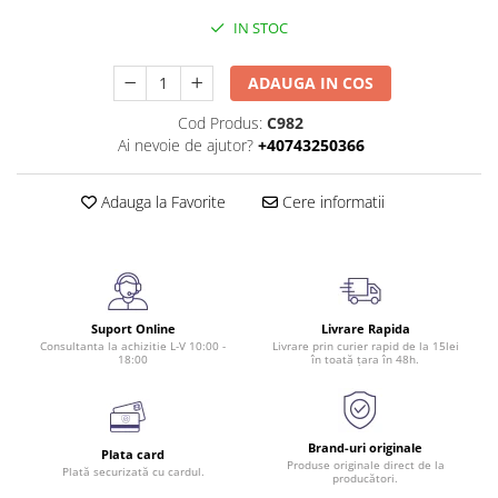
IN STOC
ADAUGA IN COS
Cod Produs:
C982
Ai nevoie de ajutor?
+40743250366
Adauga la Favorite
Cere informatii
Suport Online
Livrare Rapida
Consultanta la achizitie L-V 10:00 -
Livrare prin curier rapid de la 15lei
18:00
în toată țara în 48h.
Brand-uri originale
Plata card
Produse originale direct de la
Plată securizată cu cardul.
producători.