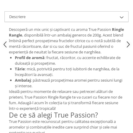
Descriere
Descoperă un mix unic și captivant cu aroma True Passion
Ringle
Rangle
, disponibilă într-un ambalaj generos de 200g. Acest blend
îmbină perfect prospețimea fructelor citrice cu o notă subtilă de
mentă răcoritoare, dar si cu suc de fructul pasiunii oferind o
experiență de neuitat la fiecare sesiune de narghilea.
Profil de aromă
: fructat, răcoritor, cu accente echilibrate de
dulceață și prospețime.
Tărie
: mică, potrivită pentru toți iubitorii de narghilea, de la
începători la avansați.
Ambalaj
: păstrează prospețimea aromei pentru sesiuni lungi
și intense.
Ideală pentru momente de relaxare sau petreceri alături de
prieteni, True Passion Ringle Rangle te va cuceri cu fiecare nor de
fum. Adaugă-l acum în colecția ta și transformă fiecare sesiune
într-o experiență tropicală!
De ce să alegi True Passion?
True Passion este recunoscut pentru calitatea excepțională a
aromelor și combinațiile inedite care surprind chiar și cele mai
pretențioase gusturi.