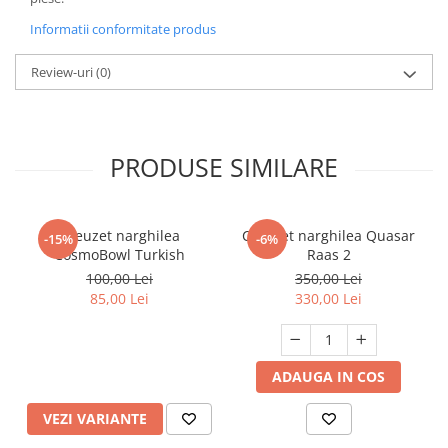
Informatii conformitate produs
Review-uri
(0)
PRODUSE SIMILARE
Creuzet narghilea
Creuzet narghilea Quasar
-15%
-6%
CosmoBowl Turkish
Raas 2
100,00 Lei
350,00 Lei
85,00 Lei
330,00 Lei
ADAUGA IN COS
VEZI VARIANTE