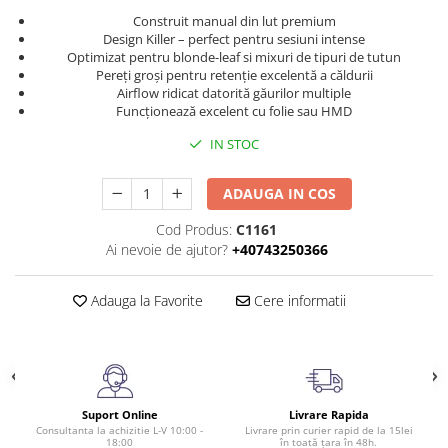
Construit manual din lut premium
Design Killer – perfect pentru sesiuni intense
Optimizat pentru blonde-leaf si mixuri de tipuri de tutun
Pereți groși pentru retenție excelentă a căldurii
Airflow ridicat datorită găurilor multiple
Funcționează excelent cu folie sau HMD
IN STOC
ADAUGA IN COS
Cod Produs:
C1161
Ai nevoie de ajutor?
+40743250366
Adauga la Favorite
Cere informatii
Suport Online
Livrare Rapida
Consultanta la achizitie L-V 10:00 -
Livrare prin curier rapid de la 15lei
18:00
în toată țara în 48h.