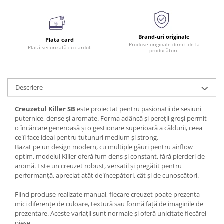
Brand-uri originale
Plata card
Produse originale direct de la
Plată securizată cu cardul.
producători.
Descriere
Creuzetul Killer SB
este proiectat pentru pasionații de sesiuni
puternice, dense și aromate. Forma adâncă și pereții groși permit
o încărcare generoasă și o gestionare superioară a căldurii, ceea
ce îl face ideal pentru tutunuri medium și strong.
Bazat pe un design modern, cu multiple găuri pentru airflow
optim, modelul Killer oferă fum dens și constant, fără pierderi de
aromă. Este un creuzet robust, versatil și pregătit pentru
performanță, apreciat atât de începători, cât și de cunoscători.
Fiind produse realizate manual, fiecare creuzet poate prezenta
mici diferențe de culoare, textură sau formă față de imaginile de
prezentare. Aceste variații sunt normale și oferă unicitate fiecărei
piese.