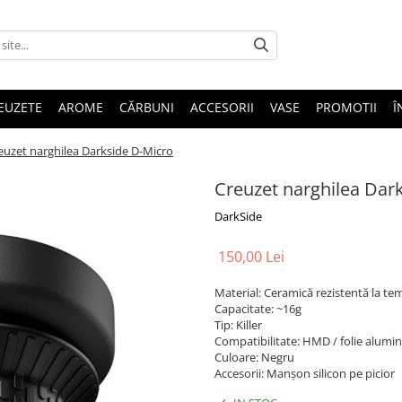
EUZETE
AROME
CĂRBUNI
ACCESORII
VASE
PROMOTII
Î
euzet narghilea Darkside D-Micro
Creuzet narghilea Dar
DarkSide
150,00 Lei
Material: Ceramică rezistentă la tem
Capacitate: ~16g
Tip: Killer
Compatibilitate: HMD / folie alumin
Culoare: Negru
Accesorii: Manșon silicon pe picior