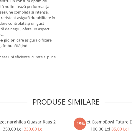
pentru un consum optim de
tă nu limitează performanța —
sesiune completă și intensă.
 rezistent asigură durabilitate în
rdere controlată și un gust
anță de negru, oferă un aspect
ea.
e picior
, care asigură o fixare
e și îmbunătățind
sesiuni eficiente, curate și pline
PRODUSE SIMILARE
zet narghilea Quasar Raas 2
Creuzet CosmoBowl Future 
-15%
350,00 Lei
330,00 Lei
100,00 Lei
85,00 Lei