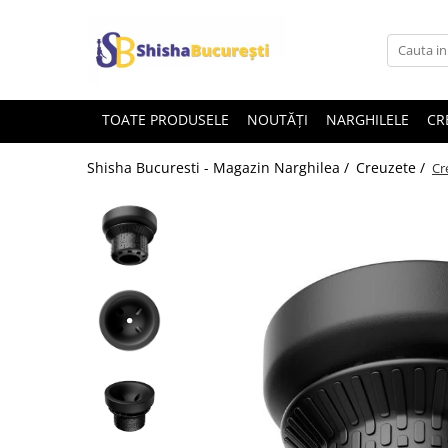
TOATE PRODUSELE
NOUTĂȚI
NARGHILELE
CR
Shisha Bucuresti - Magazin Narghilea /
Creuzete /
Cr