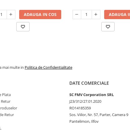
ADAUGA IN COS
ADAUGA I
la mai multe in
Politica de Confidentialitate
DATE COMERCIALE
 Plata
SC FMV Corporation SRL
e Retur
J23/312/27.01.2020
Produselor
RO14185359
de Retur
Sos. Viilor, Nr. 57, Parter, Camera 9
Pantelimon, Ilfov
L