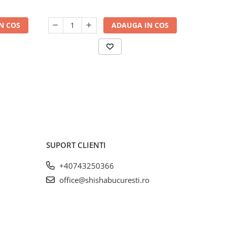
N COS
ADAUGA IN COS
SUPORT CLIENTI
+40743250366
office@shishabucuresti.ro