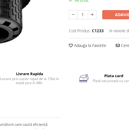
IN STOC
ADAUG
Cod Produs:
C1233
Ai nevoie d
Adauga la Favorite
Cere 
Livrare Rapida
Plata card
Livrare prin curier rapid de la 15lei în
Plată securizată cu car
toată țara în 48h.
umătorii care caută eficiență