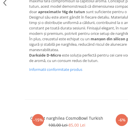
maximă fără compromisuri la capitolul aromă. Conceput 
tutun, acest model demonstrează că dimensiunea compac
doar
aproximativ 16g de tutun
sunt suficiente pentru o 
Designul său este atent gândit în fiecare detaliu. Materialul
timp și o distribuție uniformă a căldurii, contribuind la o a
constant pe toată durata sesiunii. Finisajul elegant, în nu
modern și premium, potrivit pentru orice setup de narghil
În plus, creuzetul este echipat cu un
manșon din silicon p
sigură și stabilă pe narghilea, reducând riscul de alunecar
manevrabilitatea.
Darkside D-Micro
este soluția perfectă pentru cei care vor 
de aromă, cu un consum redus de tutun.
Informatii conformitate produs
Creuzet narghilea CosmoBowl Turkish
Creu
-15%
-6%
100,00 Lei
85,00 Lei