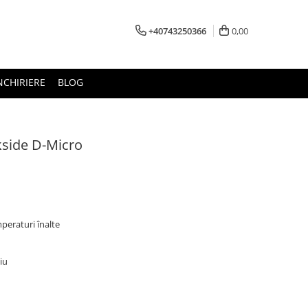
+40743250366
0,00
NCHIRIERE
BLOG
kside D-Micro
peraturi înalte
iu