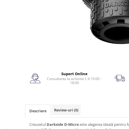
Suport Online
Consultanta la achizitie L-V 10:00 -
18:00
Review-uri
(0)
Descriere
Creuzetul
Darkside D-Micro
este alegerea ideală pentru f