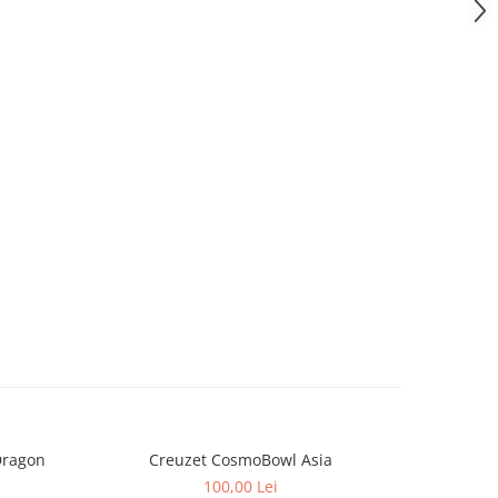
Dragon
Creuzet CosmoBowl Asia
Creu
100,00 Lei