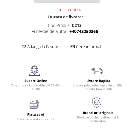
STOC EPUIZAT
Durata de livrare:
1
Cod Produs:
C213
Ai nevoie de ajutor?
+40743250366
Adauga la Favorite
Cere informatii
Suport Online
Livrare Rapida
Consultanta la achizitie L-V 10:00 -
Livrare prin curier rapid de la 15lei
18:00
în toată țara în 48h.
Brand-uri originale
Plata card
Produse originale direct de la
Plată securizată cu cardul.
producători.