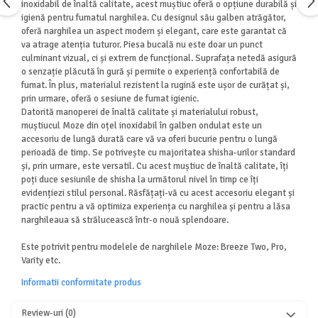
inoxidabil de înaltă calitate, acest muștiuc oferă o opțiune durabilă și
igienă pentru fumatul narghilea. Cu designul său galben atrăgător,
oferă narghilea un aspect modern și elegant, care este garantat că
va atrage atenția tuturor. Piesa bucală nu este doar un punct
culminant vizual, ci și extrem de funcțional. Suprafața netedă asigură
o senzație plăcută în gură și permite o experiență confortabilă de
fumat. În plus, materialul rezistent la rugină este ușor de curățat și,
prin urmare, oferă o sesiune de fumat igienic.
Datorită manoperei de înaltă calitate și materialului robust,
muștiucul Moze din oțel inoxidabil în galben ondulat este un
accesoriu de lungă durată care vă va oferi bucurie pentru o lungă
perioadă de timp. Se potrivește cu majoritatea shisha-urilor standard
și, prin urmare, este versatil. Cu acest muștiuc de înaltă calitate, îți
poți duce sesiunile de shisha la următorul nivel în timp ce îți
evidențiezi stilul personal. Răsfățați-vă cu acest accesoriu elegant și
practic pentru a vă optimiza experiența cu narghilea și pentru a lăsa
narghileaua să strălucească într-o nouă splendoare.
Este potrivit pentru modelele de narghilele Moze: Breeze Two, Pro,
Varity etc.
Informatii conformitate produs
Review-uri
(0)