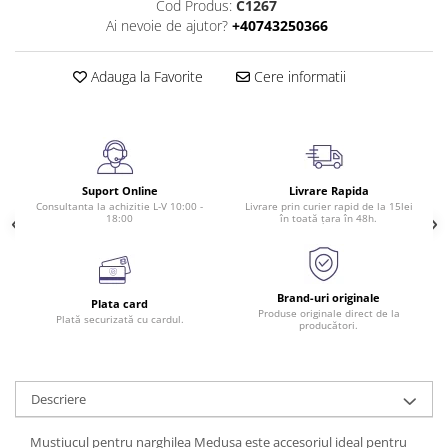
Cod Produs:
C1267
Ai nevoie de ajutor?
+40743250366
Adauga la Favorite
Cere informatii
Suport Online
Livrare Rapida
Consultanta la achizitie L-V 10:00 -
Livrare prin curier rapid de la 15lei
18:00
în toată țara în 48h.
Brand-uri originale
Plata card
Produse originale direct de la
Plată securizată cu cardul.
producători.
Descriere
Muștiucul pentru narghilea Medusa este accesoriul ideal pentru