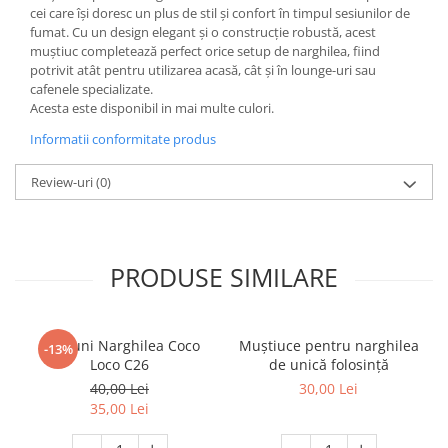
cei care își doresc un plus de stil și confort în timpul sesiunilor de
fumat. Cu un design elegant și o construcție robustă, acest
muștiuc completează perfect orice setup de narghilea, fiind
potrivit atât pentru utilizarea acasă, cât și în lounge-uri sau
cafenele specializate.
Acesta este disponibil in mai multe culori.
Informatii conformitate produs
Review-uri
(0)
PRODUSE SIMILARE
Carbuni Narghilea Coco
Muștiuce pentru narghilea
-13%
Loco C26
de unică folosință
40,00 Lei
30,00 Lei
35,00 Lei