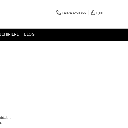
+40743250366
0,00
NCHIRIERE
BLOG
xidabil.
.