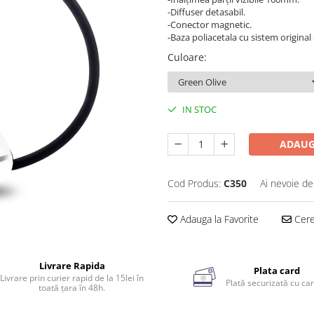
-Diffuser detasabil.
-Conector magnetic.
-Baza poliacetala cu sistem original
Culoare
:
IN STOC
ADAUG
Cod Produs:
C350
Ai nevoie de
Adauga la Favorite
Cere 
Livrare Rapida
Plata card
Livrare prin curier rapid de la 15lei în
Plată securizată cu car
toată țara în 48h.