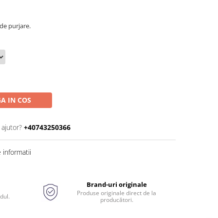
 de purjare.
A IN COS
 ajutor?
+40743250366
informatii
Brand-uri originale
Produse originale direct de la
dul.
producători.