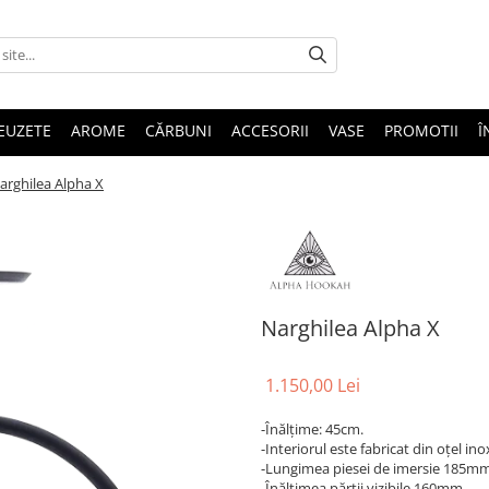
EUZETE
AROME
CĂRBUNI
ACCESORII
VASE
PROMOTII
Î
arghilea Alpha X
Narghilea Alpha X
1.150,00 Lei
-Înălțime: 45cm.
-Interiorul este fabricat din oțel ino
-Lungimea piesei de imersie 185mm
-Înălțimea părții vizibile 160mm.