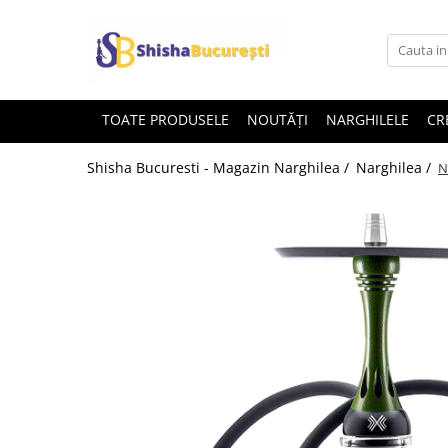
TOATE PRODUSELE
NOUTĂȚI
NARGHILELE
CR
Shisha Bucuresti - Magazin Narghilea /
Narghilea /
N