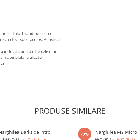
noscutului brand rusesc, cu
e cu efect spectaculos. Aerisirea
ră îndoială, una dintre cele mai
a materialelor utilizate,
vs.
PRODUSE SIMILARE
Narghilea Darkside Intro
Narghilea MS Micro
-9%
950,00 Lei
900,00 Lei
550,00 Lei
500,00 Lei