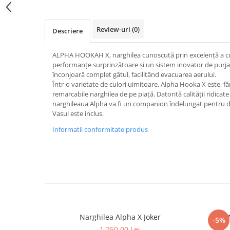
Review-uri
(0)
Descriere
ALPHA HOOKAH X, narghilea cunoscută prin excelență a cu
performanțe surprinzătoare și un sistem inovator de purjar
înconjoară complet gâtul, facilitând evacuarea aerului.
Într-o varietate de culori uimitoare, Alpha Hooka X este, fă
remarcabile narghilea de pe piață. Datorită calității ridicate 
narghileaua Alpha va fi un companion îndelungat pentru d
Vasul este inclus.
Informatii conformitate produs
Narghilea Alpha X Joker
-5%
1.250,00 Lei