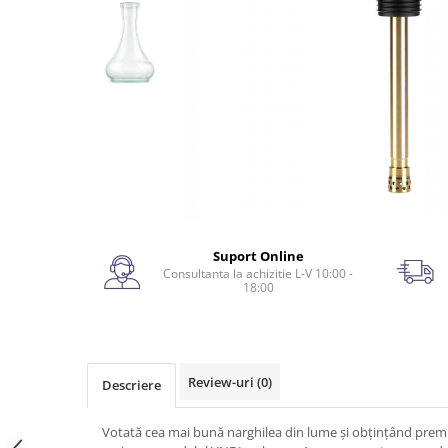
Suport Online
Consultanta la achizitie L-V 10:00 -
18:00
Review-uri
(0)
Descriere
Votată cea mai bună narghilea din lume și obțințând premi