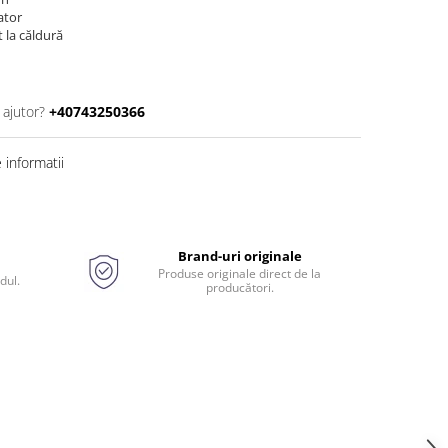
ator
t la căldură
 ajutor?
+40743250366
informatii
Brand-uri originale
Produse originale direct de la
dul.
producători.