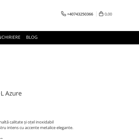
+40743250366
0,00
NCHIRIERE
BLOG
DL Azure
altă calitate și oțel inoxidabil
tru intens cu accente metalice elegante.
un