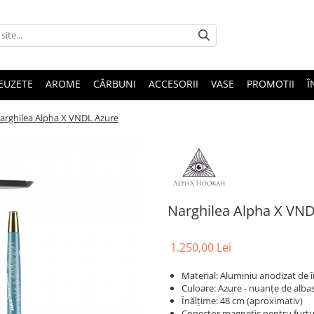
EUZETE
AROME
CĂRBUNI
ACCESORII
VASE
PROMOTII
Î
arghilea Alpha X VNDL Azure
Narghilea Alpha X VN
1.250,00 Lei
Material: Aluminiu anodizat de în
Culoare: Azure - nuanțe de albas
Înălțime: 48 cm (aproximativ)
Conector magnetic pentru furt