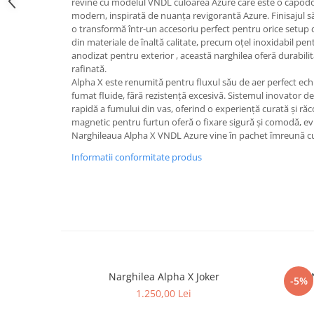
revine cu modelul VNDL culoarea Azure care este o capodope
modern, inspirată de nuanța revigorantă Azure. Finisajul său 
o transformă într-un accesoriu perfect pentru orice setup
din materiale de înaltă calitate, precum oțel inoxidabil pen
anodizat pentru exterior , această narghilea oferă durabilit
rafinată.
Alpha X este renumită pentru fluxul său de aer perfect echil
fumat fluide, fără rezistență excesivă. Sistemul inovator d
rapidă a fumului din vas, oferind o experiență curată și răc
magnetic pentru furtun oferă o fixare sigură și comodă, evi
Narghileaua Alpha X VNDL Azure vine în pachet îmreună cu 
Informatii conformitate produs
Narghilea Alpha X Joker
-5%
1.250,00 Lei