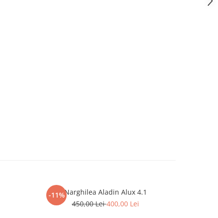
Narghilea Aladin Alux 4.1
Narghil
-11%
-7%
450,00 Lei
400,00 Lei
7