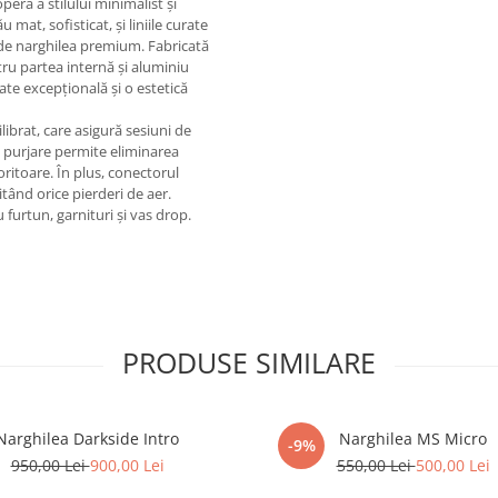
ră a stilului minimalist și
mat, sofisticat, și liniile curate
 de narghilea premium. Fabricată
tru partea internă și aluminiu
ate excepțională și o estetică
ibrat, care asigură sesiuni de
e purjare permite eliminarea
oritoare. În plus, conectorul
tând orice pierderi de aer.
furtun, garnituri și vas drop.
PRODUSE SIMILARE
Narghilea Darkside Intro
Narghilea MS Micro
-9%
950,00 Lei
900,00 Lei
550,00 Lei
500,00 Lei