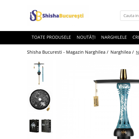
TOATE PRODUSELE
NOUTĂȚI
NARGHILELE
CR
Shisha Bucuresti - Magazin Narghilea /
Narghilea /
N