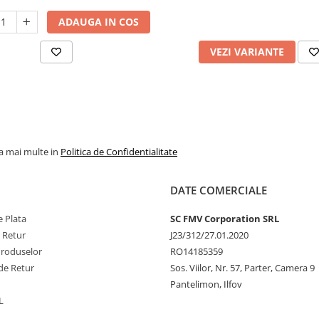
ADAUGA IN COS
VEZI VARIANTE
la mai multe in
Politica de Confidentialitate
DATE COMERCIALE
 Plata
SC FMV Corporation SRL
e Retur
J23/312/27.01.2020
Produselor
RO14185359
de Retur
Sos. Viilor, Nr. 57, Parter, Camera 9
Pantelimon, Ilfov
L