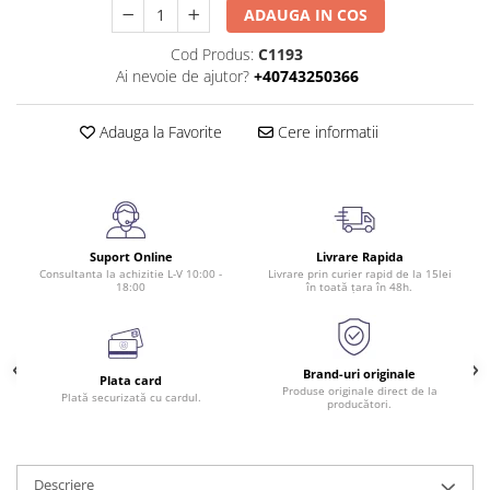
ADAUGA IN COS
Cod Produs:
C1193
Ai nevoie de ajutor?
+40743250366
Adauga la Favorite
Cere informatii
Suport Online
Livrare Rapida
Consultanta la achizitie L-V 10:00 -
Livrare prin curier rapid de la 15lei
18:00
în toată țara în 48h.
Brand-uri originale
Plata card
Produse originale direct de la
Plată securizată cu cardul.
producători.
Descriere