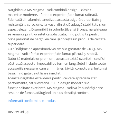
Narghileaua MS Magma Tradi combină designul clasic cu
materiale moderne, oferind o experiență de fumat rafinată.
Fabricată din aluminiu anodizat, aceasta asigură durabilitate și
rezistență la coroziune, iar vasul din sticlă adaugă stabilitate și un
aspect elegant. Disponibilă în culorile Silver și Bronze, narghileaua
se remarcă printr-o estetică sofisticată, fiind potrivită pentru
orice pasionat de narghilea care își dorește un produs de calitate
superioară.
Cu o înălțime de aproximativ 45 cm și o greutate de 2,6 kg, MS
Magma Tradi oferă o experiență de fumat plăcută și stabilă.
Datorită materialelor premium, aceasta rezistă uzurii zilnice și își
păstrează aspectul impecabil pe termen lung. Setul include toate
accesoriile necesare, cum ar fi mâner, tăviță, conectoare, furtun și
bază, fiind gata de utilizare imediat.
Această narghilea este ideală pentru cei care apreciază atât
performanța, cât și estetica. Cu un design modern și o
funcționalitate excelentă, MS Magma Tradi va îmbunătăți orice
sesiune de fumat, adăugând un plus de stil și confort.
Informatii conformitate produs
Review-uri
(0)