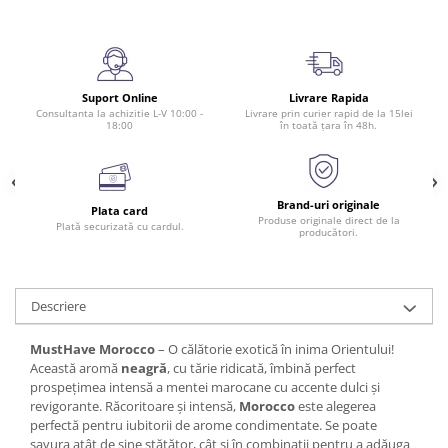
Suport Online
Livrare Rapida
Consultanta la achizitie L-V 10:00 -
Livrare prin curier rapid de la 15lei
18:00
în toată țara în 48h.
Brand-uri originale
Plata card
Produse originale direct de la
Plată securizată cu cardul.
producători.
Descriere
MustHave Morocco
– O călătorie exotică în inima Orientului!
Această aromă
neagră
, cu tărie ridicată, îmbină perfect
prospețimea intensă a mentei marocane cu accente dulci și
revigorante. Răcoritoare și intensă,
Morocco
este alegerea
perfectă pentru iubitorii de arome condimentate. Se poate
savura atât de sine stătător, cât și în combinații pentru a adăuga