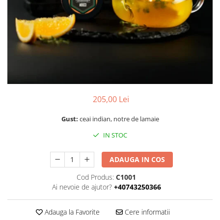
205,00 Lei
Gust:
ceai indian, notre de lamaie
IN STOC
ADAUGA IN COS
Cod Produs:
C1001
Ai nevoie de ajutor?
+40743250366
Adauga la Favorite
Cere informatii