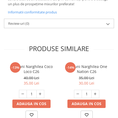
un plus de prospețime mixurilor preferate!
Informatii conformitate produs
Review-uri
(0)
PRODUSE SIMILARE
Carbuni Narghilea Coco
Carbuni Narghilea One
-13%
-14%
Loco C26
Nation C26
40,00 Lei
35,00 Lei
35,00 Lei
30,00 Lei
ADAUGA IN COS
ADAUGA IN COS