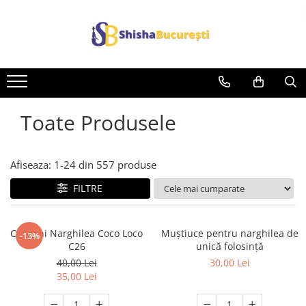
Toate Produsele
Afiseaza:
1-
24
din
557
produse
FILTRE
Carbuni Narghilea Coco Loco
Muștiuce pentru narghilea de
-13%
C26
unică folosință
40,00 Lei
30,00 Lei
35,00 Lei