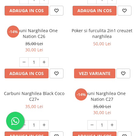
ADAUGA IN COS
ADAUGA IN COS
Carbuni Narghilea One
Poker si furculita 2in1 creuzet
-14%
Nation C26
narghilea
35,00 Lei
50,00 Lei
30,00 Lei
ADAUGA IN COS
VEZI VARIANTE
Carbuni Narghilea Black Coco
Carbuni Narghilea One
-14%
C27+
Nation C27
35,00 Lei
35,00 Lei
30,00 Lei