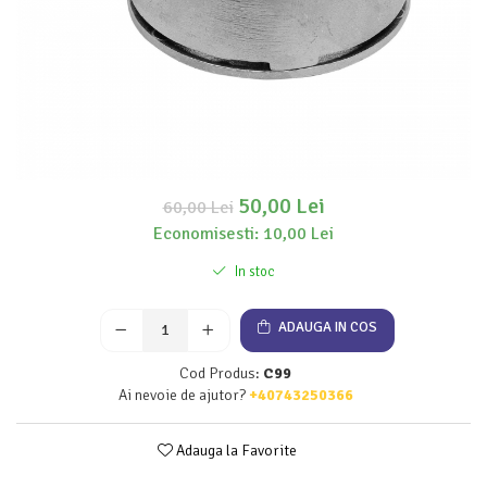
50,00 Lei
60,00 Lei
Economisesti:
10,00
Lei
In stoc
ADAUGA IN COS
Cod Produs:
C99
Ai nevoie de ajutor?
+40743250366
Adauga la Favorite