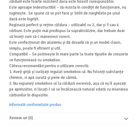
căldurii este foarte rezistent daca este folosit corespunzător.
Este aproape indestructibil – Va rezista în condiții de funcționare, nu
ruginește. Se spune că se pot face și 1000 de narghilele pe unul
dacă este îngrijit.
Reglează perfect și reține căldura – utilizabil cu 2, dar și 3 sau 4
cărbuni. Este puțin mai predispus la supraîncălzire, dar trebuie doar
să înveți cum să-l manevrezi corect.
Este confecționat din aluminiu și dă dovadă că și un model clasic,
simplu, poate fi eficient și util.
Compatibil – Se potrivește în mare parte la toate tipurile de creuzete
ce funcționează cu smokebox.
Câteva recomandări pentru o utilizare corectă:
1. Aveți grijă și curățați regulat smokebox-ul. Nu folosiți substanțe
chimice, ci apă curată și perie de sârmă.
2. Nu expuneți smokebox-ul la căldură excesivă, așa că nu îl așezați
pe aprinzător, ci lăsați-l să se încălzească natural odată cu inserarea
cărbunilor în dispozitiv.
Informatii conformitate produs
Review-uri
(0)