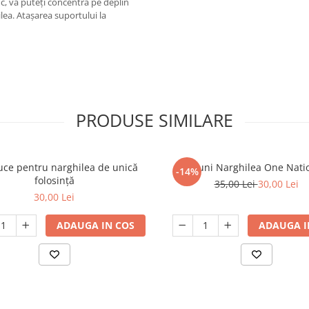
c, vă puteți concentra pe deplin
lea. Atașarea suportului la
PRODUSE SIMILARE
uce pentru narghilea de unică
Carbuni Narghilea One Nati
-14%
folosință
35,00 Lei
30,00 Lei
30,00 Lei
ADAUGA IN COS
ADAUGA I