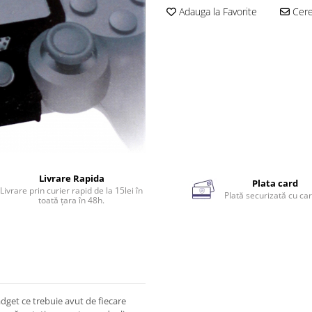
Adauga la Favorite
Cere 
Livrare Rapida
Plata card
Livrare prin curier rapid de la 15lei în
Plată securizată cu car
toată țara în 48h.
dget ce trebuie avut de fiecare