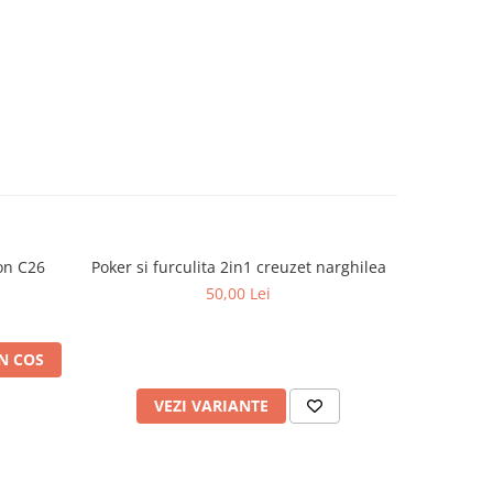
on C26
Poker si furculita 2in1 creuzet narghilea
Carbuni
50,00 Lei
N COS
VEZI VARIANTE