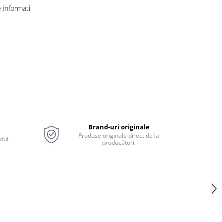
informatii
Brand-uri originale
Produse originale direct de la
dul.
producători.