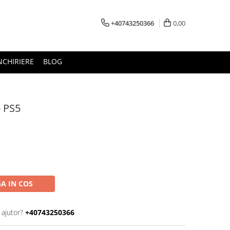
+40743250366
0,00
NCHIRIERE
BLOG
- PS5
A IN COS
 ajutor?
+40743250366