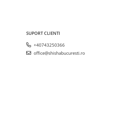
SUPORT CLIENTI
+40743250366
office@shishabucuresti.ro