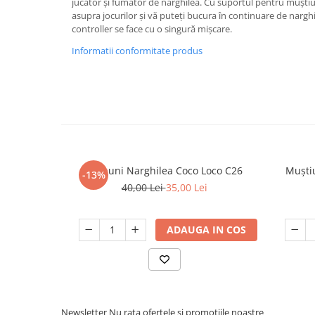
jucător și fumător de narghilea. Cu suportul pentru muștiu
asupra jocurilor și vă puteți bucura în continuare de narghi
controller se face cu o singură mișcare.
Informatii conformitate produs
Carbuni Narghilea Coco Loco C26
Muști
-13%
40,00 Lei
35,00 Lei
ADAUGA IN COS
Newsletter
Nu rata ofertele si promotiile noastre