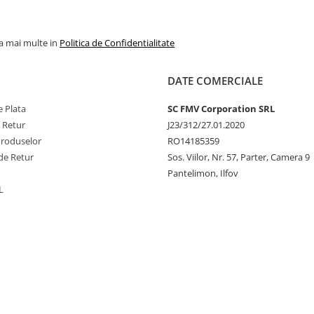
la mai multe in
Politica de Confidentialitate
DATE COMERCIALE
 Plata
SC FMV Corporation SRL
e Retur
J23/312/27.01.2020
Produselor
RO14185359
de Retur
Sos. Viilor, Nr. 57, Parter, Camera 9
Pantelimon, Ilfov
L