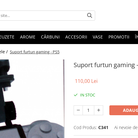
EUZETE
AROME
CĂRBUNI
ACCESORII
VASE
PROMOTII
Î
ele /
Suport furtun gaming - PS5
Suport furtun gaming 
110,00 Lei
IN STOC
ADAUG
Cod Produs:
C341
Ai nevoie de