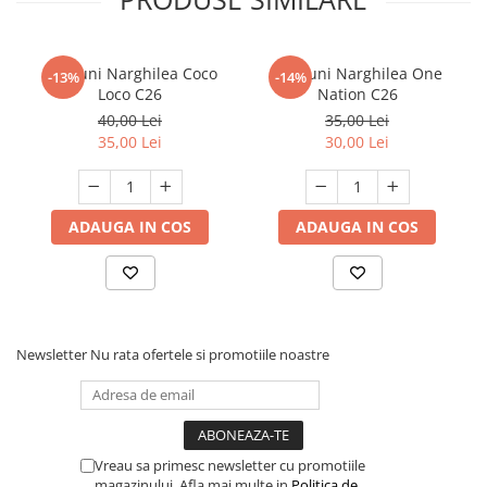
Carbuni Narghilea Coco
Carbuni Narghilea One
-13%
-14%
Loco C26
Nation C26
40,00 Lei
35,00 Lei
35,00 Lei
30,00 Lei
ADAUGA IN COS
ADAUGA IN COS
Newsletter
Nu rata ofertele si promotiile noastre
Vreau sa primesc newsletter cu promotiile
magazinului. Afla mai multe in
Politica de