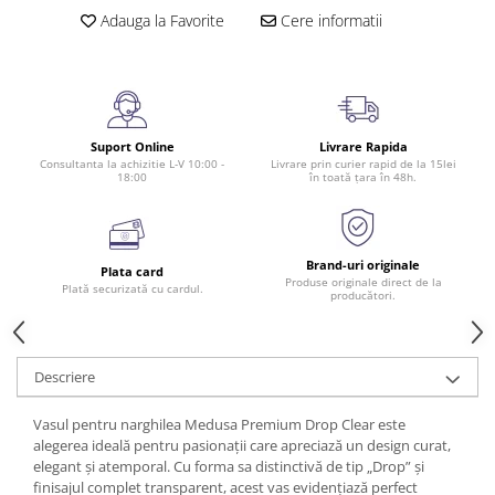
Adauga la Favorite
Cere informatii
Suport Online
Livrare Rapida
Consultanta la achizitie L-V 10:00 -
Livrare prin curier rapid de la 15lei
18:00
în toată țara în 48h.
Brand-uri originale
Plata card
Produse originale direct de la
Plată securizată cu cardul.
producători.
Descriere
Vasul pentru narghilea Medusa Premium Drop Clear este
alegerea ideală pentru pasionații care apreciază un design curat,
elegant și atemporal. Cu forma sa distinctivă de tip „Drop” și
finisajul complet transparent, acest vas evidențiază perfect