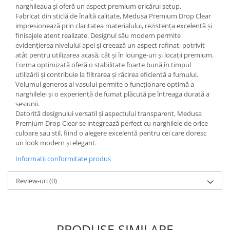
narghileaua și oferă un aspect premium oricărui setup.
Fabricat din sticlă de înaltă calitate, Medusa Premium Drop Clear
impresionează prin claritatea materialului, rezistența excelentă și
finisajele atent realizate. Designul său modern permite
evidențierea nivelului apei și creează un aspect rafinat, potrivit
atât pentru utilizarea acasă, cât și în lounge-uri și locații premium.
Forma optimizată oferă o stabilitate foarte bună în timpul
utilizării și contribuie la filtrarea și răcirea eficientă a fumului.
Volumul generos al vasului permite o funcționare optimă a
narghilelei și o experiență de fumat plăcută pe întreaga durată a
sesiunii.
Datorită designului versatil și aspectului transparent, Medusa
Premium Drop Clear se integrează perfect cu narghilele de orice
culoare sau stil, fiind o alegere excelentă pentru cei care doresc
un look modern și elegant.
Informatii conformitate produs
Review-uri
(0)
PRODUSE SIMILARE