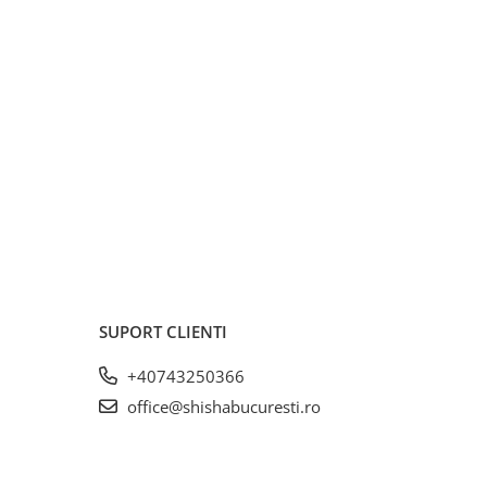
SUPORT CLIENTI
+40743250366
office@shishabucuresti.ro