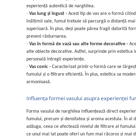
experiență autentică de narghilea.
·
Vas lung și îngust -
Acest tip de vas are o formă cilin
înălțimii sale, fumul trebuie să parcurgă o distanță mai
superioară. În plus, deşi poate părea fragil datorită fo
preveni răsturnarea.
·
Vas în formă de vază sau alte forme decorative -
Ace
alte obiecte decorative. Astfel, surprinde prin estetica 
personală întregii experienţe.
·
Vas conic -
Caracterizat printr-o formă care se lărgeșt
fumului și o filtrare eficientă. În plus, estetica sa mod
armonioasă.
Influența formei vasului asupra experienței f
Forma vasului de narghilea influențează direct experien
fumului, precum şi densitatea şi aroma acestuia. În al 
adăuga, ceea ce afectează nivelul de filtrare al fumulu
ce unul mai lat poate oferi un fum mai răcoros și mai di