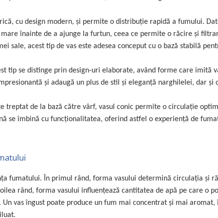
drică, cu design modern, şi permite o distribuţie rapidă a fumului. Dat
 mare înainte de a ajunge la furtun, ceea ce permite o răcire și filtra
rmei sale, acest tip de vas este adesea conceput cu o bază stabilă pent
st tip
se distinge prin design-uri elaborate, având forme care imită v
impresionantă şi adaugă un plus de stil şi eleganţă narghilelei, dar şi 
e treptat de la bază către vârf, vasul conic permite o circulație opti
ernă se îmbină cu funcționalitatea, oferind astfel o experiență de fuma
umatului
ța fumatului. În primul rând, forma vasului determină circulaţia şi r
doilea rând, forma vasului influențează cantitatea de apă pe care o po
i. Un vas îngust poate produce un fum mai concentrat și mai aromat, 
luat.