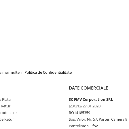
la mai multe in
Politica de Confidentialitate
DATE COMERCIALE
 Plata
SC FMV Corporation SRL
e Retur
J23/312/27.01.2020
Produselor
RO14185359
de Retur
Sos. Viilor, Nr. 57, Parter, Camera 9
Pantelimon, Ilfov