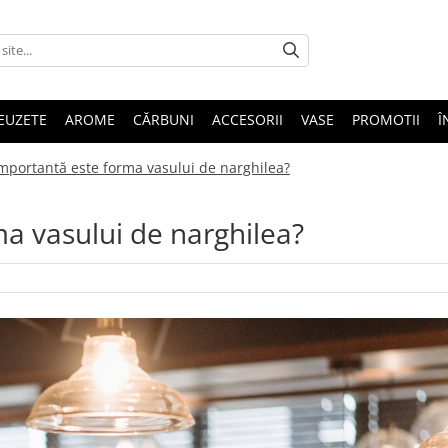
EUZETE
AROME
CĂRBUNI
ACCESORII
VASE
PROMOTII
Î
importantă este forma vasului de narghilea?
a vasului de narghilea?