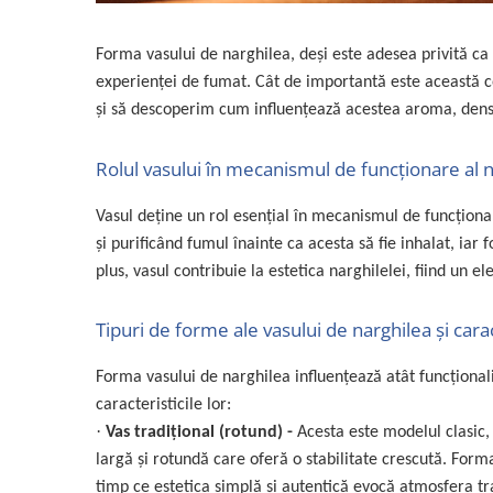
Forma vasului de narghilea, deși este adesea privită ca u
experienţei de fumat. Cât de importantă este această 
şi să descoperim cum influențează acestea aroma, densita
Rolul vasului în mecanismul de funcţionare al n
Vasul deține un rol esențial în mecanismul de funcționare
și purificând fumul înainte ca acesta să fie inhalat, iar
plus, vasul contribuie la estetica narghilelei, fiind un e
Tipuri de forme ale vasului de narghilea și caract
Forma vasului de narghilea influențează atât funcționali
caracteristicile lor:
·
Vas tradițional (rotund) -
Acesta este modelul clasic,
largă și rotundă care oferă o stabilitate crescută. Forma
timp ce estetica simplă și autentică evocă atmosfera tr