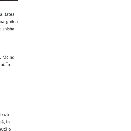
alitatea
 narghilea
e shisha.
, răcind
ui. În
 bază
pă, în
aută o