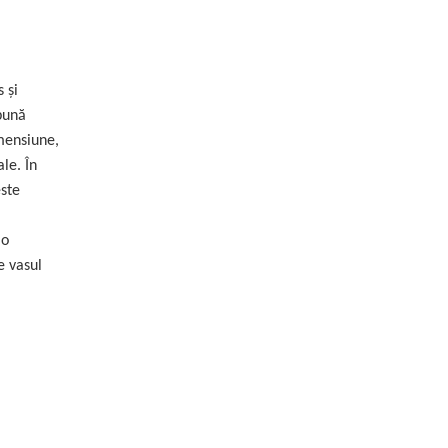
 și
 bună
imensiune,
ale. În
este
 o
e vasul