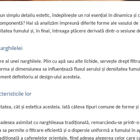
n simplu detaliu estetic, îndeplinește un rol esențial în dinamica și c
componentă? Hai să analizăm împreună diferite forme ale vasului de
tea fumului și, în final, întreaga plăcere derivată dintr-o sesiune d
arghilelei
 al unei narghilele. Plin cu apă sau alte lichide, servește drept filtru
 forma și dimensiunea sa influențează fluxul aerului și densitatea fumul
lement definitoriu al design-ului acesteia.
eristicile lor
tatea, cât și estetica acesteia. Iată câteva tipuri comune de forme și
 adesea asimilat cu narghileaua tradițională, remarcându-se printr-o
 sa permite o filtrare eficientă și o dispersie uniformă a fumului în a
adițională a cafenelelor orientale, fiind adesea alegerea celor care c