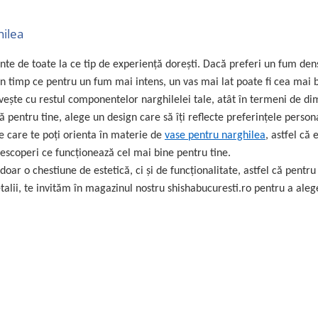
hilea
nte de toate la ce tip de experiență dorești. Dacă preferi un fum dens
 în timp ce pentru un fum mai intens, un vas mai lat poate fi cea mai
vește cu restul componentelor narghilelei tale, atât în termeni de d
ală pentru tine, alege un design care să îți reflecte preferinţele person
e care te poţi orienta în materie de
vase pentru narghilea
, astfel că 
escoperi ce funcționează cel mai bine pentru tine.
oar o chestiune de estetică, ci și de funcționalitate, astfel că pentru
talii, te invităm în magazinul nostru shishabucuresti.ro pentru a aleg