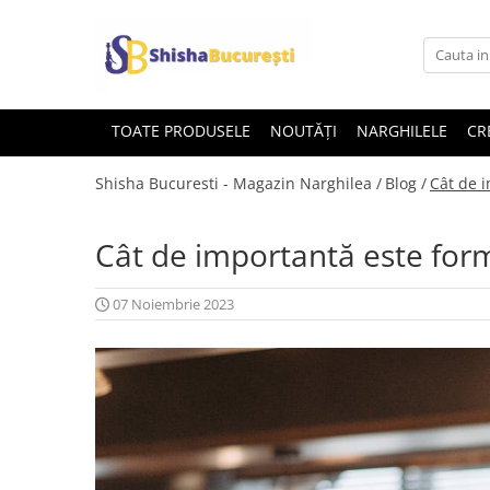
TOATE PRODUSELE
NOUTĂȚI
NARGHILELE
CR
Shisha Bucuresti - Magazin Narghilea /
Blog /
Cât de 
Cât de importantă este form
07 Noiembrie 2023