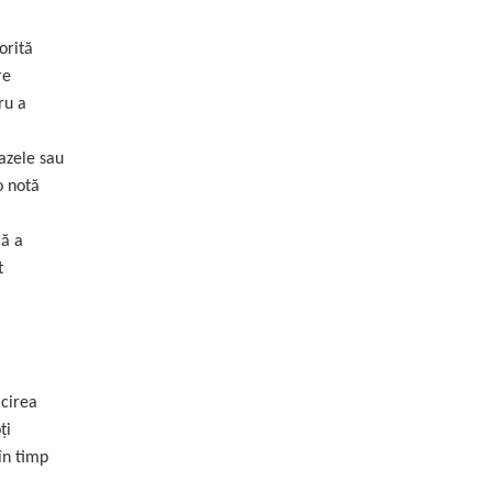
orită
re
ru a
azele sau
o notă
mă a
t
ăcirea
ți
în timp