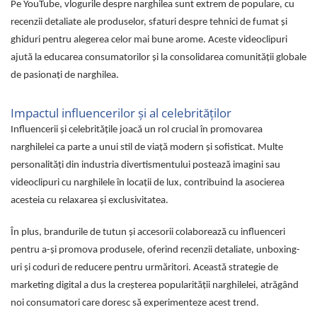
Pe YouTube, vlogurile despre narghilea sunt extrem de populare, cu
recenzii detaliate ale produselor, sfaturi despre tehnici de fumat și
ghiduri pentru alegerea celor mai bune arome. Aceste videoclipuri
ajută la educarea consumatorilor și la consolidarea comunității globale
de pasionați de narghilea.
Impactul influencerilor și al celebrităților
Influencerii și celebritățile joacă un rol crucial în promovarea
narghilelei ca parte a unui stil de viață modern și sofisticat. Multe
personalități din industria divertismentului postează imagini sau
videoclipuri cu narghilele în locații de lux, contribuind la asocierea
acesteia cu relaxarea și exclusivitatea.
În plus, brandurile de tutun și accesorii colaborează cu influenceri
pentru a-și promova produsele, oferind recenzii detaliate, unboxing-
uri și coduri de reducere pentru urmăritori. Această strategie de
marketing digital a dus la creșterea popularității narghilelei, atrăgând
noi consumatori care doresc să experimenteze acest trend.