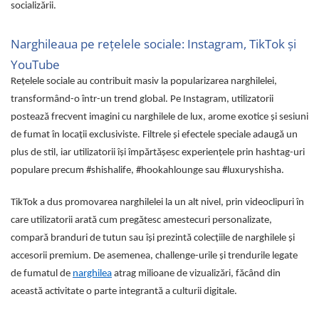
socializării.
Narghileaua pe rețelele sociale: Instagram, TikTok și
YouTube
Rețelele sociale au contribuit masiv la popularizarea narghilelei,
transformând-o într-un trend global. Pe Instagram, utilizatorii
postează frecvent imagini cu narghilele de lux, arome exotice și sesiuni
de fumat în locații exclusiviste. Filtrele și efectele speciale adaugă un
plus de stil, iar utilizatorii își împărtășesc experiențele prin hashtag-uri
populare precum #shishalife, #hookahlounge sau #luxuryshisha.
TikTok a dus promovarea narghilelei la un alt nivel, prin videoclipuri în
care utilizatorii arată cum pregătesc amestecuri personalizate,
compară branduri de tutun sau își prezintă colecțiile de narghilele și
accesorii premium. De asemenea, challenge-urile și trendurile legate
de fumatul de
narghilea
atrag milioane de vizualizări, făcând din
această activitate o parte integrantă a culturii digitale.