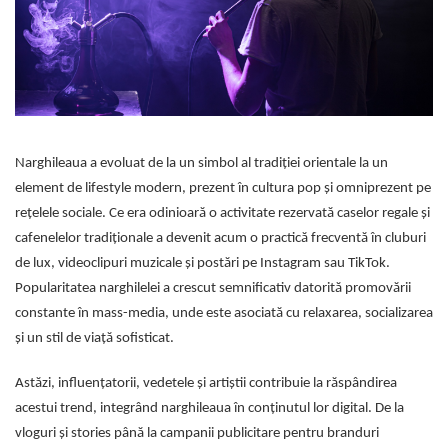
Narghileaua a evoluat de la un simbol al tradiției orientale la un
element de lifestyle modern, prezent în cultura pop și omniprezent pe
rețelele sociale. Ce era odinioară o activitate rezervată caselor regale și
cafenelelor tradiționale a devenit acum o practică frecventă în cluburi
de lux, videoclipuri muzicale și postări pe Instagram sau TikTok.
Popularitatea narghilelei a crescut semnificativ datorită promovării
constante în mass-media, unde este asociată cu relaxarea, socializarea
și un stil de viață sofisticat.
Astăzi, influențatorii, vedetele și artiștii contribuie la răspândirea
acestui trend, integrând narghileaua în conținutul lor digital. De la
vloguri și stories până la campanii publicitare pentru branduri