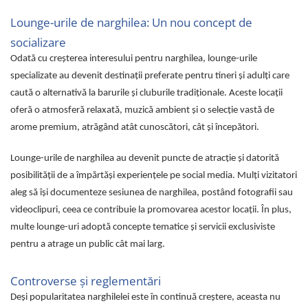
Lounge-urile de narghilea: Un nou concept de
socializare
Odată cu creșterea interesului pentru narghilea, lounge-urile
specializate au devenit destinații preferate pentru tineri și adulți care
caută o alternativă la barurile și cluburile tradiționale. Aceste locații
oferă o atmosferă relaxată, muzică ambient și o selecție vastă de
arome premium, atrăgând atât cunoscători, cât și începători.
Lounge-urile de narghilea au devenit puncte de atracție și datorită
posibilității de a împărtăși experiențele pe social media. Mulți vizitatori
aleg să își documenteze sesiunea de narghilea, postând fotografii sau
videoclipuri, ceea ce contribuie la promovarea acestor locații. În plus,
multe lounge-uri adoptă concepte tematice și servicii exclusiviste
pentru a atrage un public cât mai larg.
Controverse și reglementări
Deși popularitatea narghilelei este în continuă creștere, aceasta nu