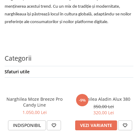
menținerea acestui trend. Cu un mix de tradiție și modernitate,
narghileaua își păstrează locul în cultura globală, adaptându-se noilor
preferințe ale consumatorilor și noilor platforme digitale.
Categorii
Sfaturi utile
Narghilea Moze Breeze Pro
Narghilea Aladin Alux 380
-9%
Candy Line
350,00 Lei
1.050,00 Lei
320,00 Lei
INDISPONIBIL
VEZI VARIANTE