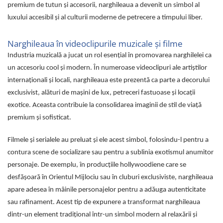
premium de tutun și accesorii, narghileaua a devenit un simbol al
luxului accesibil și al culturii moderne de petrecere a timpului liber.
Narghileaua în videoclipurile muzicale și filme
Industria muzicală a jucat un rol esențial în promovarea narghilelei ca
un accesoriu cool și modern. În numeroase videoclipuri ale artiștilor
internaționali și locali, narghileaua este prezentă ca parte a decorului
exclusivist, alături de mașini de lux, petreceri fastuoase și locații
exotice. Aceasta contribuie la consolidarea imaginii de stil de viață
premium și sofisticat.
Filmele și serialele au preluat și ele acest simbol, folosindu-l pentru a
contura scene de socializare sau pentru a sublinia exotismul anumitor
personaje. De exemplu, în producțiile hollywoodiene care se
desfășoară în Orientul Mijlociu sau în cluburi exclusiviste, narghileaua
apare adesea în mâinile personajelor pentru a adăuga autenticitate
sau rafinament. Acest tip de expunere a transformat narghileaua
dintr-un element tradițional într-un simbol modern al relaxării și