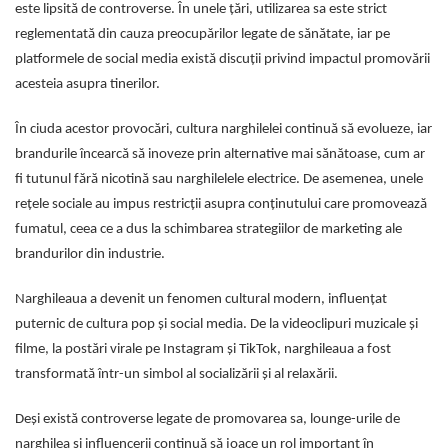
este lipsită de controverse. În unele țări, utilizarea sa este strict
reglementată din cauza preocupărilor legate de sănătate, iar pe
platformele de social media există discuții privind impactul promovării
acesteia asupra tinerilor.
În ciuda acestor provocări, cultura narghilelei continuă să evolueze, iar
brandurile încearcă să inoveze prin alternative mai sănătoase, cum ar
fi tutunul fără nicotină sau narghilelele electrice. De asemenea, unele
rețele sociale au impus restricții asupra conținutului care promovează
fumatul, ceea ce a dus la schimbarea strategiilor de marketing ale
brandurilor din industrie.
Narghileaua a devenit un fenomen cultural modern, influențat
puternic de cultura pop și social media. De la videoclipuri muzicale și
filme, la postări virale pe Instagram și TikTok, narghileaua a fost
transformată într-un simbol al socializării și al relaxării.
Deși există controverse legate de promovarea sa, lounge-urile de
narghilea și influencerii continuă să joace un rol important în