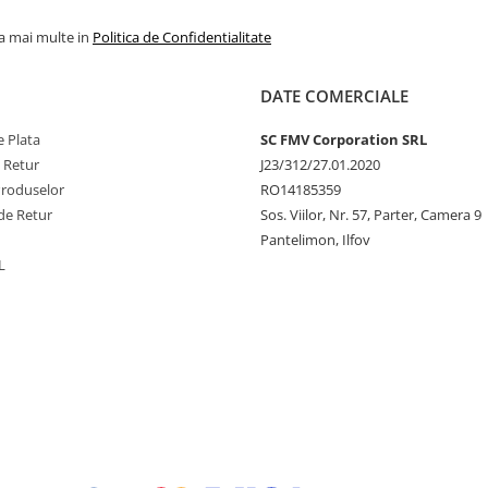
la mai multe in
Politica de Confidentialitate
DATE COMERCIALE
 Plata
SC FMV Corporation SRL
e Retur
J23/312/27.01.2020
Produselor
RO14185359
de Retur
Sos. Viilor, Nr. 57, Parter, Camera 9
Pantelimon, Ilfov
L