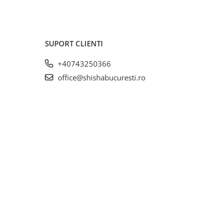
SUPORT CLIENTI
+40743250366
office@shishabucuresti.ro