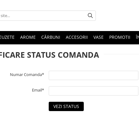
EUZETE
AROME
CĂRBUNI
ACCESORII
VASE
PROMOTII
Î
FICARE STATUS COMANDA
Numar Comanda*
Email*
VEZI STATUS