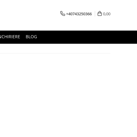
+40743250366
0,00
NCHIRIERE
BLOG