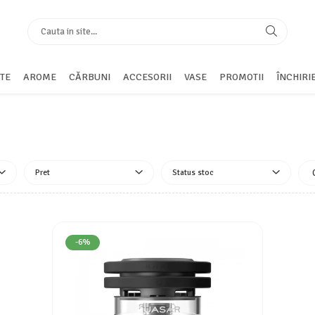
TE
AROME
CĂRBUNI
ACCESORII
VASE
PROMOTII
ÎNCHIRI
Pret
Status stoc
-6%