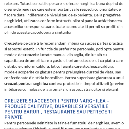
relaxare. Totusi, senzatiile pe care le ofera o narghilea buna depind de
o serie de reguli pe care este important sa le respecti cu prioritate de
fiecare data, indiferent de nivelul tau de experienta. De la pregatirea
narghilelei, utilizarea conform instructiunilor si pana la achizitionarea
accesoriilor corespunzatoare, toate acumulate iti permit sa profiti din
plin de aceasta capodopera a simturilor.
Creuzetele pe care ti le recomandam imbina cu succes partea practica
si aspectul estetic. In functie de preferinte personale, poti opta pentru
modele de
creuzete
lucrate manual, din argila, din lut alb cu
capacitatea de amplificare a gustului, ori amestec de lut cu piatra care
distribuie uniform caldura, lut cu faianta care stocheaza caldura,
modele acoperite cu glazura pentru prelungirea duratei de viata, sau
confectionate din sticla borosilicat. Partea superioara glazurata a unui
creuzet pentru narghilea
confera protectie in timpul utilizarii (previne
imbibarea cu melasa de la aroma) si un aspect stralucitor si elegant.
CREUZETE SI ACCESORII PENTRU NARGHILEA –
PRODUSE CALITATIVE, DURABILE SI VERSATILE
PENTRU BARURI, RESTAURANTE SAU PETRECERI
PRIVATE
Pentru persoanele neinitiate in tainele fumatului de narghilea, avem o