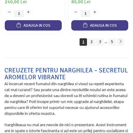
240,00 Lei
80,00 Lei
ADAUGA IN COS
ADAUGA IN COS
1
2
3
5
...
CREUZETE PENTRU NARGHILEA – SECRETUL
AROMELOR VIBRANTE
Ai incercat recent fumatul din narghilea si visezi sa repeti experienta
cat mai curand? Sau poate una dintre rezolutiile noului an este aceea
de a deveni un profesionist sau doresti sa iti schimbi rutina in fumatul
de narghilea? Poti incepe printr-un mic upgrade al narghilelei, etapa
pentru care iti oferim tot suportul necesar cu ajutorul accesoriilor
disponibile in oferta noastra.
Narghileaua nu mai are nevoie de nici o prezentare. Acest instrument
are in spate o istorie fascinanta si azi este un prilej pentru socializare si