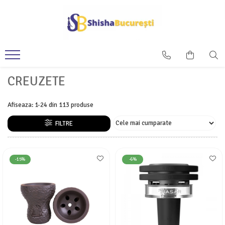
CREUZETE
Afiseaza:
1-
24
din
113
produse
FILTRE
-15%
-6%