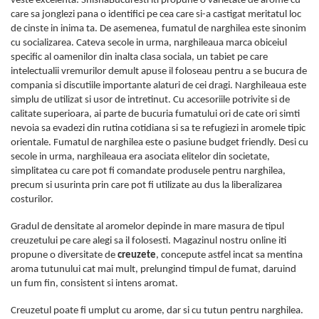
veste excelenta: ShishaBucuresti iti propune o varietate de arome cu
care sa jonglezi pana o identifici pe cea care si-a castigat meritatul loc
de cinste in inima ta. De asemenea, fumatul de narghilea este sinonim
cu socializarea. Cateva secole in urma, narghileaua marca obiceiul
specific al oamenilor din inalta clasa sociala, un tabiet pe care
intelectualii vremurilor demult apuse il foloseau pentru a se bucura de
compania si discutiile importante alaturi de cei dragi. Narghileaua este
simplu de utilizat si usor de intretinut. Cu accesoriile potrivite si de
calitate superioara, ai parte de bucuria fumatului ori de cate ori simti
nevoia sa evadezi din rutina cotidiana si sa te refugiezi in aromele tipic
orientale. Fumatul de narghilea este o pasiune budget friendly. Desi cu
secole in urma, narghileaua era asociata elitelor din societate,
simplitatea cu care pot fi comandate produsele pentru narghilea,
precum si usurinta prin care pot fi utilizate au dus la liberalizarea
costurilor.
Gradul de densitate al aromelor depinde in mare masura de tipul
creuzetului pe care alegi sa il folosesti. Magazinul nostru online iti
propune o diversitate de
creuzete
, concepute astfel incat sa mentina
aroma tutunului cat mai mult, prelungind timpul de fumat, daruind
un fum fin, consistent si intens aromat.
Creuzetul poate fi umplut cu arome, dar si cu tutun pentru narghilea.