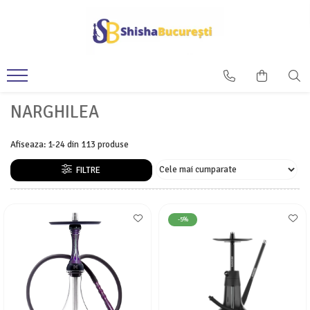
NARGHILEA
Afiseaza:
1-
24
din
113
produse
FILTRE
-5%