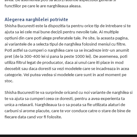
avea. De asemenea poti sa acorzi atentie aspectului general si
functiilor pe care le are narghileaua aleasa.
Alegerea narghilelei potrivite
Shisha Bucuresti este la dispozitia ta pentru orice tip de intrebare si te
ajuta sa iei cele mai bune decizii pentru nevoile tale. Ai multiple
optiuni din care poti alege preferatele tale. Pe site, la aceasta pagina,
ai variantele de a selecta tipul de narghilea folosind meniul cu filtre.
Poti astfel sa cumperi o narghilea care sa se incadreze intr-un anumit
pret (de la 300-400 lei si pana la peste 1000 lei). De asemenea, poti
utiliza filtrul legat de producator, daca ai unul care iti place in mod
deosebit sau daca doresti sa vezi modelele care se incadreaza in acea
categorie. Vei putea vedea si modelele care sunt in acel moment pe
stoc.
Shisha Bucuresti te va surprinde oricand cu noi variante de narghilea si
te va ajuta sa cumperi ceea ce doresti, pentru a avea experienta ta
unica a relaxarii. Narghileaua ta o sa poata sa fie utilizata alaturi de
carbuni si arome placute, care te vor conduce catre o stare de bine de
fiecare data cand vor fi folosite.