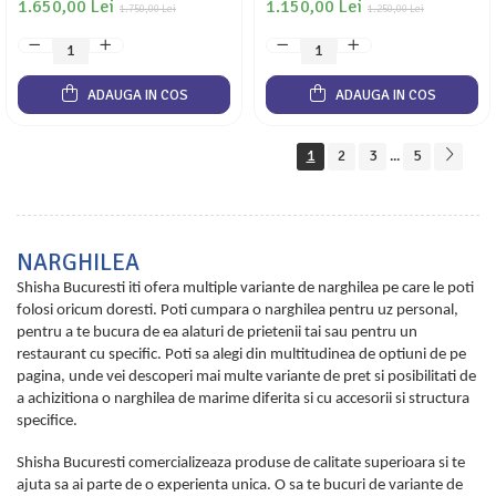
1.650,00 Lei
1.150,00 Lei
1.750,00 Lei
1.250,00 Lei
ADAUGA IN COS
ADAUGA IN COS
1
2
3
5
...
NARGHILEA
Shisha Bucuresti iti ofera multiple variante de narghilea pe care le poti
folosi oricum doresti. Poti cumpara o narghilea pentru uz personal,
pentru a te bucura de ea alaturi de prietenii tai sau pentru un
restaurant cu specific. Poti sa alegi din multitudinea de optiuni de pe
pagina, unde vei descoperi mai multe variante de pret si posibilitati de
a achizitiona o narghilea de marime diferita si cu accesorii si structura
specifice.
Shisha Bucuresti comercializeaza produse de calitate superioara si te
ajuta sa ai parte de o experienta unica. O sa te bucuri de variante de