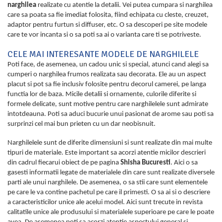
narghilea
realizate cu atentie la detalii. Vei putea cumpara si narghilea
care sa poata sa fie imediat folosita, fiind echipata cu cleste, creuzet,
adaptor pentru furtun si diffuser, etc. O sa descoperi pe site modele
care te vor incanta si o sa poti sa ai o varianta care ti se potriveste.
CELE MAI INTERESANTE MODELE DE NARGHILELE
Poti face, de asemenea, un cadou unic si special, atunci cand alegi sa
cumperi o narghilea frumos realizata sau decorata. Ele au un aspect
placut si pot sa fie inclusiv folosite pentru decorul camerei, pe langa
functia lor de baza. Micile detalii si ornamente, culorile diferite si
formele delicate, sunt motive pentru care narghilelele sunt admirate
intotdeauna. Poti sa aduci bucurie unui pasionat de arome sau poti sa
surprinzi cel mai bun prieten cu un dar neobisnuit.
Narghilelele sunt de diferite dimensiuni si sunt realizate din mai multe
tipuri de materiale. Este important sa acorzi atentie micilor descrieri
din cadrul fiecarui obiect de pe pagina
Shisha Bucuresti
. Aici o sa
gasesti informatii legate de materialele din care sunt realizate diversele
parti ale unui narghilele. De asemenea, o sa stii care sunt elementele
pe care le va contine pachetul pe care il primesti. O sa ai si o descriere
a caracteristicilor unice ale acelui model. Aici sunt trecute in revista
calitatile unice ale produsului si materialele superioare pe care le poate