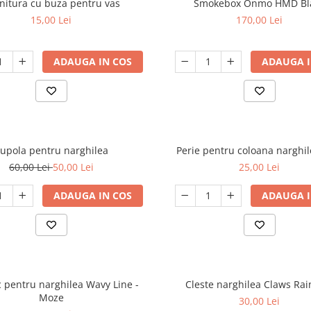
nitura cu buza pentru vas
Smokebox Onmo HMD Bl
15,00 Lei
170,00 Lei
ADAUGA IN COS
ADAUGA I
upola pentru narghilea
Perie pentru coloana narghil
60,00 Lei
50,00 Lei
25,00 Lei
ADAUGA IN COS
ADAUGA I
 pentru narghilea Wavy Line -
Cleste narghilea Claws Ra
Moze
30,00 Lei