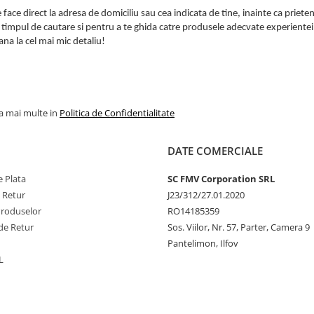
e face direct la adresa de domiciliu sau cea indicata de tine, inainte ca priete
a timpul de cautare si pentru a te ghida catre produsele adecvate experientei 
ana la cel mai mic detaliu!
la mai multe in
Politica de Confidentialitate
DATE COMERCIALE
 Plata
SC FMV Corporation SRL
e Retur
J23/312/27.01.2020
Produselor
RO14185359
de Retur
Sos. Viilor, Nr. 57, Parter, Camera 9
Pantelimon, Ilfov
L