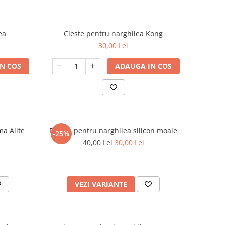
ea
Cleste pentru narghilea Kong
30,00 Lei
N COS
ADAUGA IN COS
ma Alite
Furtun pentru narghilea silicon moale
-25%
40,00 Lei
30,00 Lei
VEZI VARIANTE