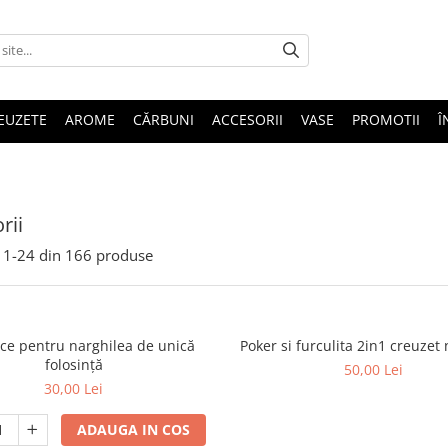
EUZETE
AROME
CĂRBUNI
ACCESORII
VASE
PROMOTII
Î
rii
1-
24
din
166
produse
ce pentru narghilea de unică
Poker si furculita 2in1 creuzet
folosință
50,00 Lei
30,00 Lei
ADAUGA IN COS