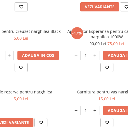
VEZI VARIANTE
 pentru creuzet narghilea Black
Aprinzator Esperanza pentru c
-17%
narghilea 1000W
5,00 Lei
90,00 Lei
75,00 Lei
ADAUGA IN COS
ADAUGA I
de rezerva pentru narghilea
Garnitura pentru vas narg
5,00 Lei
15,00 Lei
ADAUGA I
VEZI VARIANTE