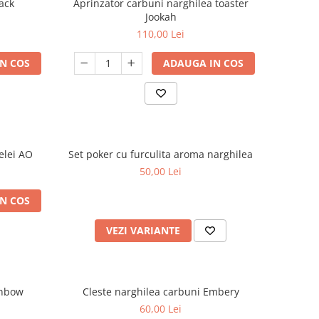
ack
Aprinzator carbuni narghilea toaster
Jookah
110,00 Lei
N COS
ADAUGA IN COS
elei AO
Set poker cu furculita aroma narghilea
50,00 Lei
N COS
VEZI VARIANTE
inbow
Cleste narghilea carbuni Embery
60,00 Lei