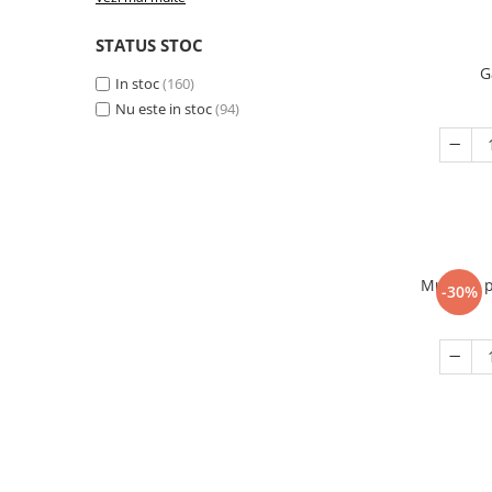
STATUS STOC
G
In stoc
(160)
Nu este in stoc
(94)
Mustiuc p
-30%