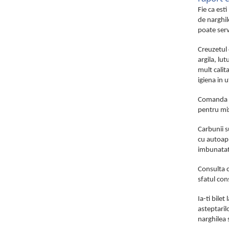
Fie ca est
de narghile
poate serv
Creuzetul 
argila, lu
mult calit
igiena in 
Comanda de
pentru mix
Carbunii s
cu autoapr
imbunatati
Consulta c
sfatul con
Ia-ti bile
asteptaril
narghilea 