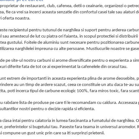
i proprietar de restaurant, club, cafenea, detii o ceainarie, organizezi o pet
a, fie ca vrei sa incerci aceasta senzatie din confortul casei tale sau alaturi d
i oferta noastra.
este recipientul pentru tutunul de narghilea si suport pentru arderea carb
tul sau amestecul de lut cu piatra ori faianta, in scopul protectiei si distribu
atea gustului. Foitele de aluminiu sunt necesare pentru pozitionarea carbune
utilizarea narghilelei impreuna cu alte persoane. Mustiucurile noastre se gase
 pe site-ul nostru carbuni si arome diversificate pentru o experienta a sim
uri diferite fata de tot ce ai experimentat la cafenelele din orasul tau.
unt extrem de importanti in aceasta experienta plina de arome deosebite, pe c
indere au un timp de ardere scazut, ceea ce constituie un atu daca te-au sur
ta, poti incerca tipul de carbune ecologic 100%, fara miros toxic, fara scant
u rabdare lista de produse pe care ti le recomandam cu caldura. Acceseaza prod
sultantilor nostri pentru o decizie rapida si eficienta.
t la clasa intai pentru calatoria in lumea fascinanta a fumatului de narghile
or, preferintelor si bugetului tau. Paseste fara teama in universul aromelor
si compune un gust unic prin care sa iti surprinzi prietenii.