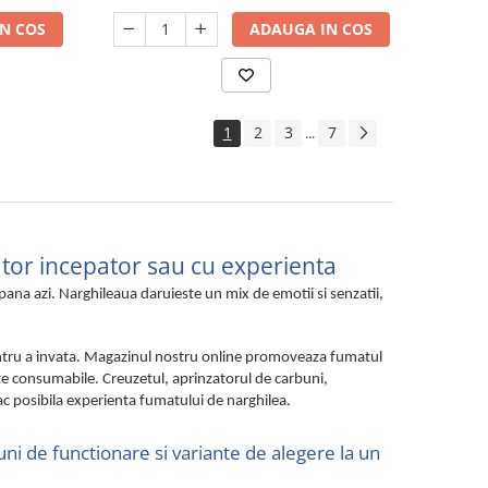
N COS
ADAUGA IN COS
1
2
3
7
...
ator incepator sau cu experienta
pana azi. Narghileaua daruieste un mix de emotii si senzatii,
pentru a invata. Magazinul nostru online promoveaza fumatul
alte consumabile. Creuzetul, aprinzatorul de carbuni,
ac posibila experienta fumatului de narghilea.
uni de functionare si variante de alegere la un