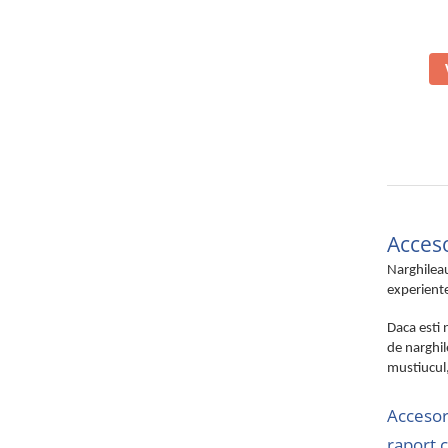
Acceso
Narghileau
experiente
Daca esti 
de narghil
mustiucul,
Accesori
raport c