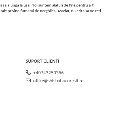
nii sa ajunga la usa. Noi suntem alaturi de tine pentru a-ti
tale privind fumatul de narghilea. Asadar, nu ezita sa ne ceri
SUPORT CLIENTI
+40743250366
office@shishabucuresti.ro