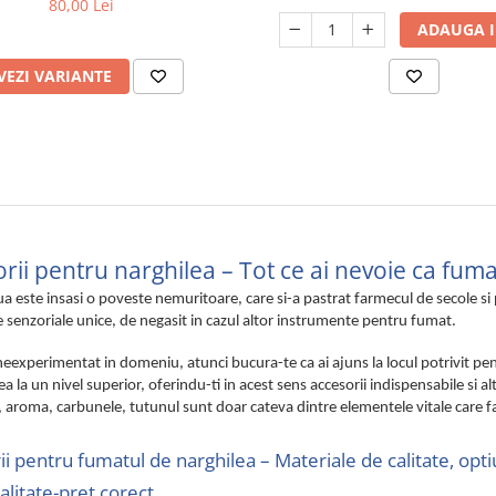
80,00 Lei
ADAUGA I
VEZI VARIANTE
rii pentru narghilea – Tot ce ai nevoie ca fum
a este insasi o poveste nemuritoare, care si-a pastrat farmecul de secole si 
 senzoriale unice, de negasit in cazul altor instrumente pentru fumat.
neexperimentat in domeniu, atunci bucura-te ca ai ajuns la locul potrivit 
ea la un nivel superior, oferindu-ti in acest sens accesorii indispensabile si 
 aroma, carbunele, tutunul sunt doar cateva dintre elementele vitale care f
i pentru fumatul de narghilea – Materiale de calitate, opti
alitate-pret corect