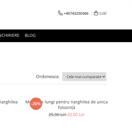
+40743250366
0,00
NCHIRIERE
BLOG
Ordoneaza:
 narghilea
Mustiuce lungi pentru narghilea de unica
-20%
folosință
25,00 Lei
20,00 Lei