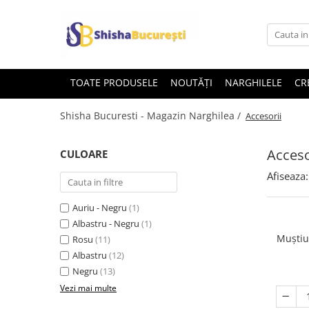
TOATE PRODUSELE
NOUTĂȚI
NARGHILELE
CR
Shisha Bucuresti - Magazin Narghilea /
Accesorii
Acceso
CULOARE
Afiseaza:
Auriu - Negru
(1)
Albastru - Negru
(1)
Muștiu
Rosu
(11)
Albastru
(12)
Negru
(13)
Vezi mai multe