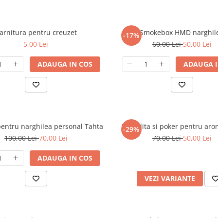
arnitura pentru creuzet
Smokebox HMD narghil
-17%
5,00 Lei
60,00 Lei
50,00 Lei
ADAUGA IN COS
ADAUGA I
entru narghilea personal Tahta
Furculita si poker pentru aro
-29%
100,00 Lei
70,00 Lei
70,00 Lei
50,00 Lei
ADAUGA IN COS
VEZI VARIANTE