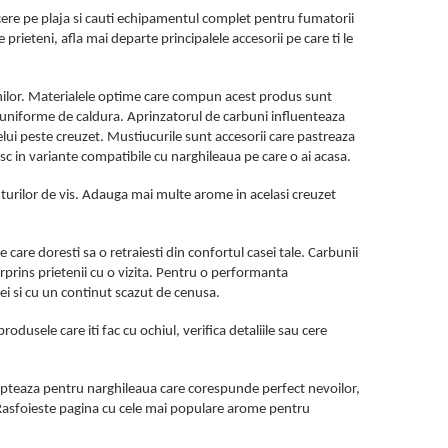
recere pe plaja si cauti echipamentul complet pentru fumatorii
e prieteni, afla mai departe principalele accesorii pe care ti le
unilor. Materialele optime care compun acest produs sunt
irii uniforme de caldura. Aprinzatorul de carbuni influenteaza
lui peste creuzet. Mustiucurile sunt accesorii care pastreaza
sc in variante compatibile cu narghileaua pe care o ai acasa.
turilor de vis. Adauga mai multe arome in acelasi creuzet
are doresti sa o retraiesti din confortul casei tale. Carbunii
prins prietenii cu o vizita. Pentru o performanta
ei si cu un continut scazut de cenusa.
usele care iti fac cu ochiul, verifica detaliile sau cere
a. Opteaza pentru narghileaua care corespunde perfect nevoilor,
. Rasfoieste pagina cu cele mai populare arome pentru